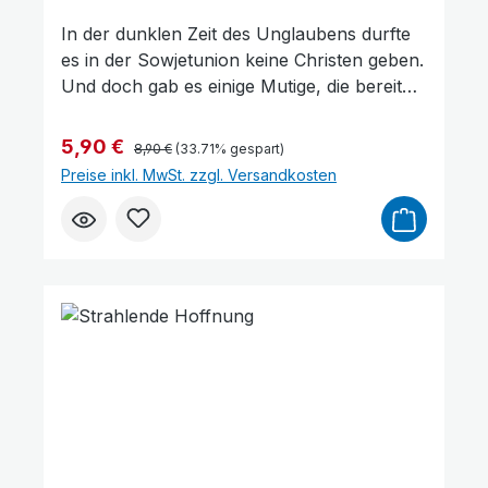
In der dunklen Zeit des Unglaubens durfte
es in der Sowjetunion keine Christen geben.
Und doch gab es einige Mutige, die bereit
waren ihr Leben Jesus Christus zu weihen.
Stepan Germanjuk war und ist einer von
Regulärer Preis:
Verkaufspreis:
5,90 €
8,90 €
(33.71% gespart)
ihnen. In seiner Biografie beschreibt er
Preise inkl. MwSt. zzgl. Versandkosten
seinen Glaubensweg mit allen Höhen und
Tiefen, schwere Zeiten des persönlichen
Lebens, der Familie und des Dienstes für
den Herrn in einer atheistischen
Gesellschaft."Mein Ziel ist die Ewigkeit" – ist
der Leitspruch seines Lebensweges.