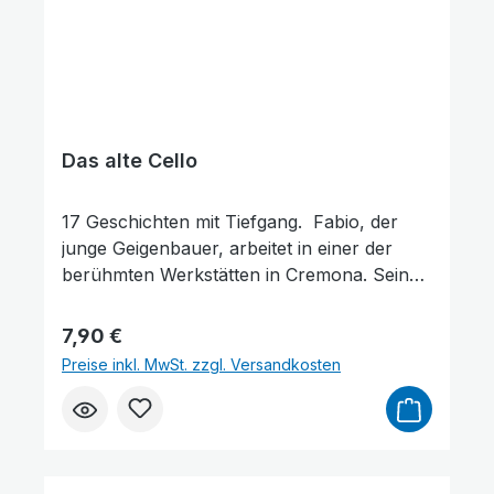
Das alte Cello
17 Geschichten mit Tiefgang. Fabio, der
junge Geigenbauer, arbeitet in einer der
berühmten Werkstätten in Cremona. Sein
Ehrgeiz ist gewaltig: er möchte eine Geige
schaffen, die es mit den großen
Regulärer Preis:
7,90 €
Meisterwerken der Zunft aufnehmen kann.
Preise inkl. MwSt. zzgl. Versandkosten
Doch die Anerkennung lässt auf sich
warten. Wird Fabio verstehen, dass es
wichtigere Dinge gibt als Erfolg? Ein junger
Mann klopft abends an die Tür des
Schmieds Frederik Bender und bittet um