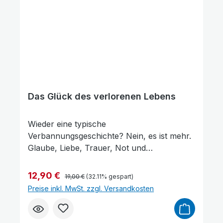
Text vergrößern
Hochkontrastmodus
Das Glück des verlorenen Lebens
Wieder eine typische
Verbannungsgeschichte? Nein, es ist mehr.
Glaube, Liebe, Trauer, Not und
Leidenschaft erfassen die Herzen der
Familie Wladykin in der völligen Nachfolge
Regulärer Preis:
Verkaufspreis:
12,90 €
19,00 €
(32.11% gespart)
ihres Gottes. Ein Gott, den es nicht geben
Preise inkl. MwSt. zzgl. Versandkosten
soll – der aber auf unergründliche Weise in
ihr Leben eingreift und es lenkt. Dies lässt
sie gegen den Strom der Gesellschaft und