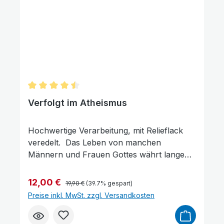
und immer siegt die Hoffnung über die
Angst.
Durchschnittliche Bewertung von 4.5 von 5 Sterne
Verfolgt im Atheismus
Hochwertige Verarbeitung, mit Relieflack
veredelt. Das Leben von manchen
Männern und Frauen Gottes währt lange
und verläuft ruhig, und die Flamme ihres
Zeugnisses brennt gleichmäßig. Das Leben
Regulärer Preis:
Verkaufspreis:
12,00 €
19,90 €
(39.7% gespart)
von anderen dagegen ist kurz, hell und
Preise inkl. MwSt. zzgl. Versandkosten
auflodernd, wie eine Fackel in der
Finsternis. Beide sind dazu berufen, mit dem