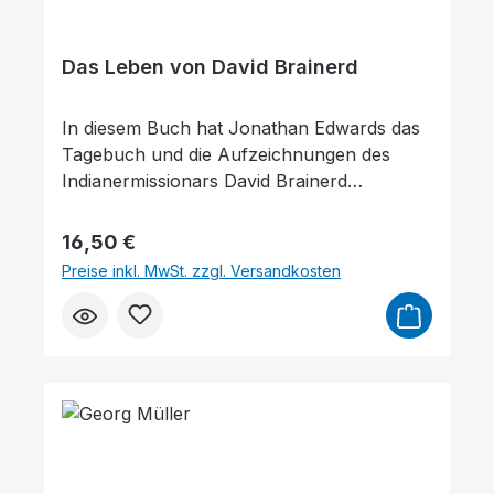
Das Leben von David Brainerd
In diesem Buch hat Jonathan Edwards das
Tagebuch und die Aufzeichnungen des
Indianermissionars David Brainerd
zusammengestellt und zu einer Erzählung
verwoben. In seinen Betrachtungen
Regulärer Preis:
16,50 €
zeichnet Jonathan Edwards gewissermaßen
Preise inkl. MwSt. zzgl. Versandkosten
ein Porträt von David Brainerd und fügt die
jeweiligen Tagebucheinträge und
Aufzeichnungen wie Puzzleteile zu einem
großen Gesamtbild zusammen.