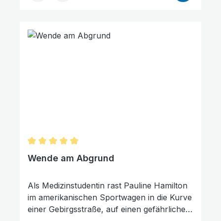
Licht Christi die sie umgebende Finsternis zu
erleuchten. In der Sowjetunion mussten die
Christen unter dem atheistischen Regime
für ihren Glauben kämpfen. Besonders
verfolgt wurden mutige Kinder Gottes, die
sich aktiv für die Gemeinde in den Riss
stellten und ihren Herrn vor aller Welt
bezeugten. Die ausgewählten Biographien
animieren zur konsequenten Nachfolge
Jesu Christi.
Durchschnittliche Bewertung von 5 von 5 Sternen
Wende am Abgrund
Als Medizinstudentin rast Pauline Hamilton
im amerikanischen Sportwagen in die Kurve
einer Gebirgsstraße, auf einen gefährlichen