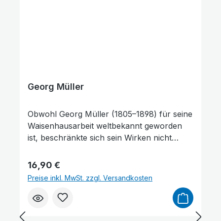
Georg Müller
Obwohl Georg Müller (1805–1898) für seine
Waisenhausarbeit weltbekannt geworden
ist, beschränkte sich sein Wirken nicht
darauf. Dass er Missionare in aller Welt
unterstützte, die Verbreitung von Bibeln
Regulärer Preis:
16,90 €
sowie die Arbeit von Schulen ermöglichte
Preise inkl. MwSt. zzgl. Versandkosten
und 17 Jahre lang im vorgerückten Alter als
»Weltreisender Gottes« unterwegs war,
gehört zu den Bereichen seines Dienstes,
die ebenfalls von großer Bedeutung sind.