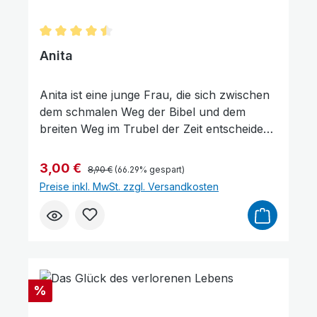
Durchschnittliche Bewertung von 4.5 von 5 Sterne
Anita
Anita ist eine junge Frau, die sich zwischen
dem schmalen Weg der Bibel und dem
breiten Weg im Trubel der Zeit entscheiden
muss. Welcher Weg wird sie glücklich
machen? Was bedeutet ihre Entscheidung
Regulärer Preis:
Verkaufspreis:
3,00 €
8,90 €
(66.29% gespart)
für die Zukunft? Anita ist hin und her
Preise inkl. MwSt. zzgl. Versandkosten
gerissen. Es geht schließlich um mehr als
Freundschaft, Ansehen und Liebe – es geht
um das ewige Leben. Eine biographische
Erzählung.
Rabatt
%