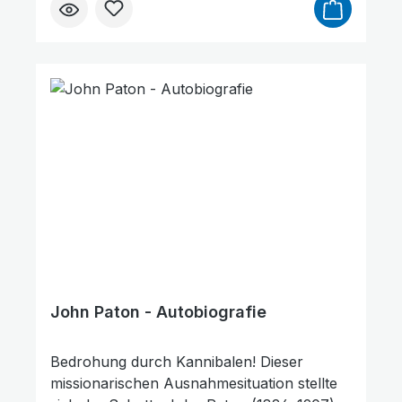
(1903–2000) wurde ein Mann der Bibel und
des Gebets. Er wollte sich in allen Fragen
von Gott führen lassen und lernte, seinen
Verheißungen zu vertrauen. Dadurch
wurde er vielen in aller Welt zum Segen.
Durch seinen Dienst entstand in Indien eine
erstaunliche Evangelisations- und
Gemeindebewegung mit Hunderten von
neuen Gemeinden nach
neutestamentlichem Muster. Ein Lebensbild,
das unsere Glaubenspraxis hinterfragt und
uns herausfordert!
John Paton - Autobiografie
Bedrohung durch Kannibalen! Dieser
missionarischen Ausnahmesituation stellte