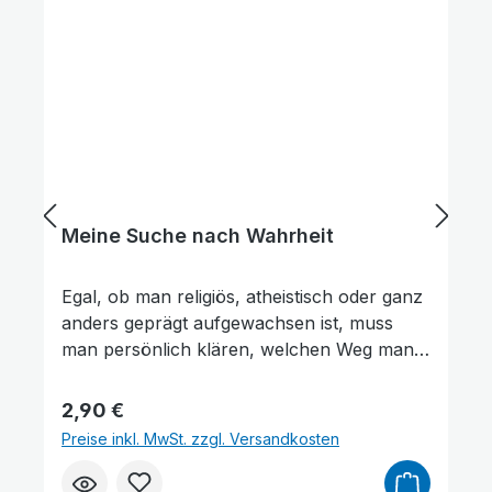
treu nachzufolgen.
Meine Suche nach Wahrheit
Egal, ob man religiös, atheistisch oder ganz
anders geprägt aufgewachsen ist, muss
man persönlich klären, welchen Weg man
im Leben einschlägt und worauf man sich
dabei gründen will. Und nicht zuletzt ist
Regulärer Preis:
2,90 €
Großer Cursor
Leseführung
dabei auch von Bedeutung, wie es nach
Preise inkl. MwSt. zzgl. Versandkosten
dem Tod weitergeht. Gibt es einen Himmel?
Und wenn ja, wie findet man dorthin? Diese