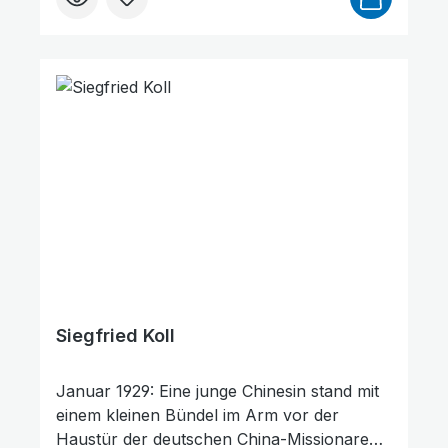
bleibt bis zum Kriegsende unter
unvorstellbaren Umständen in
Gefangenschaft, erlebt aber bei allen
Grausamkeiten der Japaner Gottes Hilfe
und Beistand und wird vielen Frauen im
Lager Stütze und Vorbild, den japanischen
Peinigern jedoch zur Herausforderung. Ein
wertvolles Glaubenszeugnis, das Mut
macht, auch in schwierigsten Situationen
auf Gott zu vertrauen.
Siegfried Koll
Januar 1929: Eine junge Chinesin stand mit
einem kleinen Bündel im Arm vor der
Haustür der deutschen China-Missionare