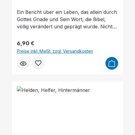
Ein Bericht über ein Leben, das allein durch
Gottes Gnade und Sein Wort, die Bibel,
völlig verändert und geprägt wurde. Nicht
nur diejenigen, die Großes geleistet haben,
oder solche, die einen besonderen
Regulärer Preis:
6,90 €
missionarischen Auftrag hatten, sondern
Preise inkl. MwSt. zzgl. Versandkosten
auch ganz »normale« Menschen wie
Andreas Steinmeister dürfen mit Gott im
Alltag rechnen – auch im 21. Jahrhundert.