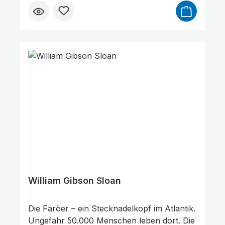
»Weltreisender Gottes« unterwegs war,
gehört zu den Bereichen seines Dienstes,
die ebenfalls von großer Bedeutung sind.
Der Autor, ein langjähriger Freund, begleitet
ihn auf seinem langen Lebensweg, der
zeigt, wozu die Gnade Gottes imstande ist:
Aus einem gottlosen Betrüger und Dieb
wurde ein Glaubensmann, der
Segensspuren in aller Welt hinterlassen hat.
Links unterstreichen
Gut lesbare Schrift
William Gibson Sloan
Die Färöer – ein Stecknadelkopf im Atlantik.
Ungefähr 50.000 Menschen leben dort. Die