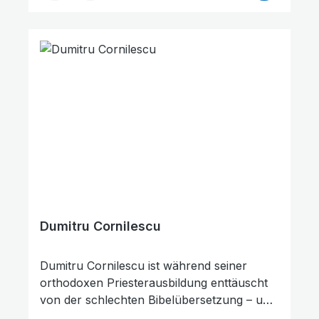
kämpfen, aber erfährt dabei immer wieder
den Beistand Gottes. Der 1678 verfasste
Text wurde nun sprachlich überarbeitet.
Enthalten ist auch der zweite Teil
"Christines Pilgerreise".5. Auflage in neuer
Gestaltung 2025 (14. Gesamtauflage)
Dumitru Cornilescu
Animationen stoppen
Überschriften hervorheben
Dumitru Cornilescu ist während seiner
orthodoxen Priesterausbildung enttäuscht
von der schlechten Bibelübersetzung – und
entschließt sich, im Jahr 1916 eine neue