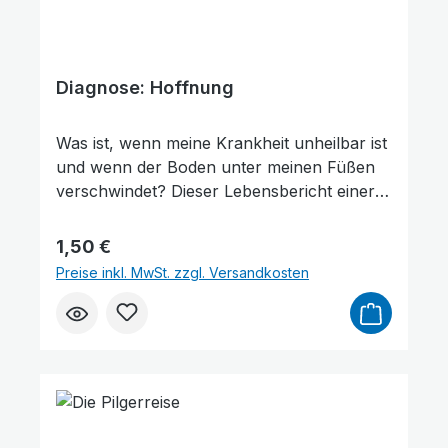
Diagnose: Hoffnung
Was ist, wenn meine Krankheit unheilbar ist
und wenn der Boden unter meinen Füßen
verschwindet? Dieser Lebensbericht einer
Frau, die durch viele Tiefen gehen musste,
ist ergreifend und hoffnungsvoll zugleich.
Regulärer Preis:
1,50 €
Er ermutigt alle Leidgeprüften, auf den
Preise inkl. MwSt. zzgl. Versandkosten
einzigen Grund zu bauen, der in allen
Lebenslagen unerschütterlich bleibt.