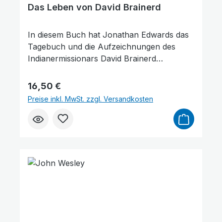
Das Leben von David Brainerd
In diesem Buch hat Jonathan Edwards das
Tagebuch und die Aufzeichnungen des
Indianermissionars David Brainerd
zusammengestellt und zu einer Erzählung
verwoben. In seinen Betrachtungen
Regulärer Preis:
16,50 €
zeichnet Jonathan Edwards gewissermaßen
Preise inkl. MwSt. zzgl. Versandkosten
ein Porträt von David Brainerd und fügt die
jeweiligen Tagebucheinträge und
Aufzeichnungen wie Puzzleteile zu einem
großen Gesamtbild zusammen.