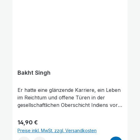
Massen zuströmten, als Gründer eines
Predigerseminars und eines Waisenhauses
sowie als kämpferischen Theologen und
Schriftsteller, dessen Bücher längst zu den
Klassikern christlicher Literatur gehören.
Bakht Singh
Er hatte eine glänzende Karriere, ein Leben
im Reichtum und offene Türen in der
gesellschaftlichen Oberschicht Indiens vor
sich. Doch dann kam Bakht Singh auf
dramatische Weise zum Glauben an Jesus
Regulärer Preis:
14,90 €
Christus. Es folgte ein Leben in freiwilliger
Preise inkl. MwSt. zzgl. Versandkosten
Armut und Selbstverleugnung. Bakht Singh