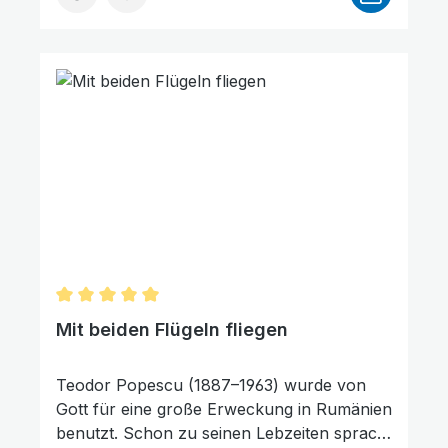
und andere Fragen hat sich der Autor
dieses Buches gestellt, und er hat
Antworten darauf gefunden.Helmut
Mehringer wurde im katholischen Glauben
erzogen. Die Suche nach Wahrheit brachte
ihn dazu, die Grundlagen seines Lebens und
Glaubens anhand der Bibel zu hinterfragen.
Durchschnittliche Bewertung von 5 von 5 Sternen
Mit beiden Flügeln fliegen
Teodor Popescu (1887–1963) wurde von
Gott für eine große Erweckung in Rumänien
benutzt. Schon zu seinen Lebzeiten sprach