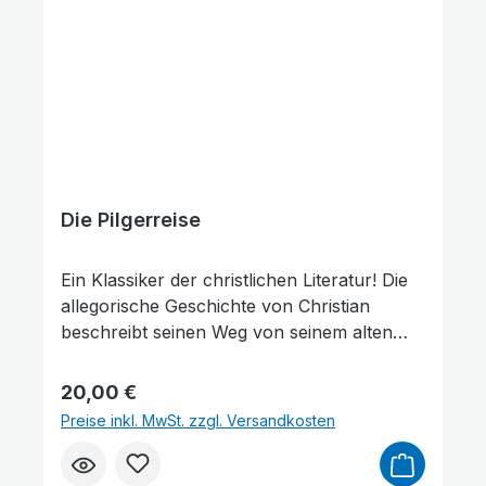
Die Pilgerreise
Ein Klassiker der christlichen Literatur! Die
allegorische Geschichte von Christian
beschreibt seinen Weg von seinem alten
Leben fernab von Gott bis zu seinem Eintritt
in die himmlische Stadt. Auf diesem Weg
Regulärer Preis:
20,00 €
lernt er viele Menschen kennen und findet
Preise inkl. MwSt. zzgl. Versandkosten
Freunde wie auch Feinde. Er hat mit
Hindernissen und Widerständen zu