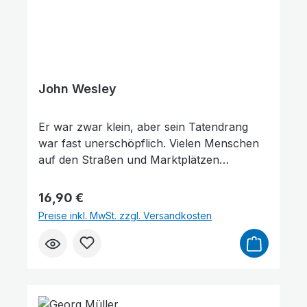
John Wesley
Er war zwar klein, aber sein Tatendrang
war fast unerschöpflich. Vielen Menschen
auf den Straßen und Marktplätzen
Großbritanniens und Irlands verkündigte er
das Evangelium: John Wesley (1703–1791).
Regulärer Preis:
16,90 €
Die »Große Erweckung«, deren Werkzeuge
Preise inkl. MwSt. zzgl. Versandkosten
vor allem John Wesley und George
Whitefield waren, hat das Geistliche und das
Moralische bzw. Soziales Leben in
Großbritannien sowie seine damaligen
nordamerikanischen Kolonien wurden