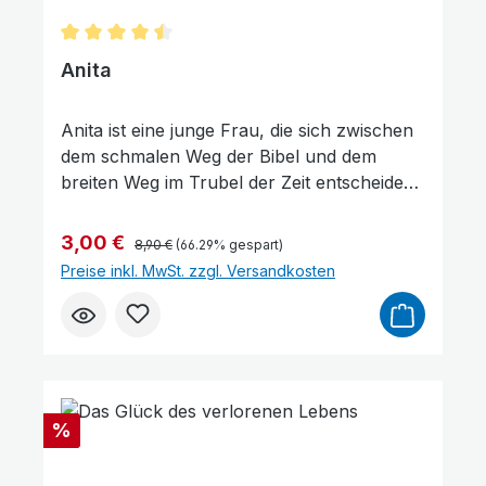
Durchschnittliche Bewertung von 4.5 von 5 Sterne
Anita
Anita ist eine junge Frau, die sich zwischen
dem schmalen Weg der Bibel und dem
breiten Weg im Trubel der Zeit entscheiden
muss. Welcher Weg wird sie glücklich
machen? Was bedeutet ihre Entscheidung
Regulärer Preis:
Verkaufspreis:
3,00 €
8,90 €
(66.29% gespart)
für die Zukunft? Anita ist hin und her
Preise inkl. MwSt. zzgl. Versandkosten
gerissen. Es geht schließlich um mehr als
Freundschaft, Ansehen und Liebe – es geht
um das ewige Leben. Eine biographische
Erzählung.
Rabatt
%