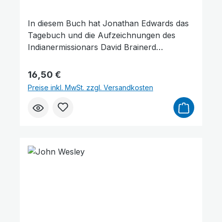
In diesem Buch hat Jonathan Edwards das
Tagebuch und die Aufzeichnungen des
Indianermissionars David Brainerd
zusammengestellt und zu einer Erzählung
verwoben. In seinen Betrachtungen
Regulärer Preis:
16,50 €
zeichnet Jonathan Edwards gewissermaßen
Preise inkl. MwSt. zzgl. Versandkosten
ein Porträt von David Brainerd und fügt die
jeweiligen Tagebucheinträge und
Aufzeichnungen wie Puzzleteile zu einem
großen Gesamtbild zusammen.
Niedrige Sättigung
Hohe Sättigung