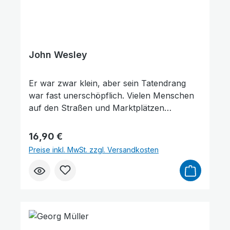
John Wesley
Er war zwar klein, aber sein Tatendrang
war fast unerschöpflich. Vielen Menschen
auf den Straßen und Marktplätzen
Großbritanniens und Irlands verkündigte er
das Evangelium: John Wesley (1703–1791).
Regulärer Preis:
16,90 €
Die »Große Erweckung«, deren Werkzeuge
Preise inkl. MwSt. zzgl. Versandkosten
vor allem John Wesley und George
Whitefield waren, hat das Geistliche und das
Moralische bzw. Soziales Leben in
Großbritannien sowie seine damaligen
nordamerikanischen Kolonien wurden
enorm verändert.Seine Hingabe, seine