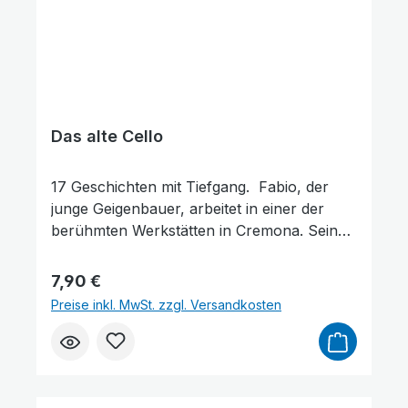
Das alte Cello
17 Geschichten mit Tiefgang. Fabio, der
junge Geigenbauer, arbeitet in einer der
berühmten Werkstätten in Cremona. Sein
Ehrgeiz ist gewaltig: er möchte eine Geige
schaffen, die es mit den großen
Regulärer Preis:
7,90 €
Meisterwerken der Zunft aufnehmen kann.
Preise inkl. MwSt. zzgl. Versandkosten
Doch die Anerkennung lässt auf sich
warten. Wird Fabio verstehen, dass es
wichtigere Dinge gibt als Erfolg? Ein junger
Mann klopft abends an die Tür des
Schmieds Frederik Bender und bittet um