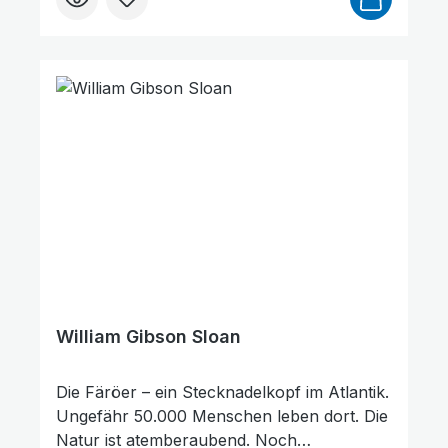
gehört zu den Bereichen seines Dienstes,
die ebenfalls von großer Bedeutung sind.
Der Autor, ein langjähriger Freund, begleitet
ihn auf seinem langen Lebensweg, der
zeigt, wozu die Gnade Gottes imstande ist:
Aus einem gottlosen Betrüger und Dieb
wurde ein Glaubensmann, der
Segensspuren in aller Welt hinterlassen hat.
William Gibson Sloan
Die Färöer – ein Stecknadelkopf im Atlantik.
Ungefähr 50.000 Menschen leben dort. Die
Natur ist atemberaubend. Noch