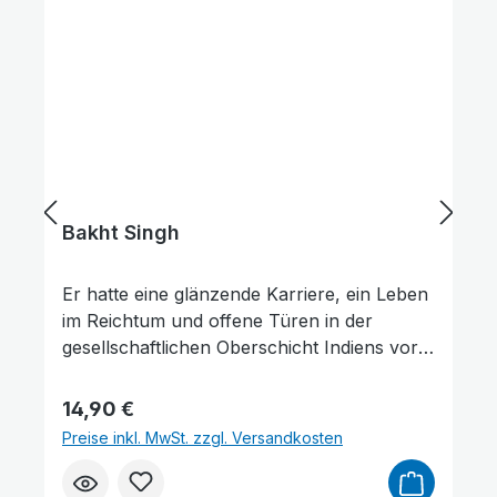
Predigerseminars und eines Waisenhauses
sowie als kämpferischen Theologen und
Schriftsteller, dessen Bücher längst zu den
Klassikern christlicher Literatur gehören.
Bakht Singh
Er hatte eine glänzende Karriere, ein Leben
im Reichtum und offene Türen in der
gesellschaftlichen Oberschicht Indiens vor
sich. Doch dann kam Bakht Singh auf
dramatische Weise zum Glauben an Jesus
Regulärer Preis:
14,90 €
Christus. Es folgte ein Leben in freiwilliger
Preise inkl. MwSt. zzgl. Versandkosten
Armut und Selbstverleugnung. Bakht Singh
(1903–2000) wurde ein Mann der Bibel und