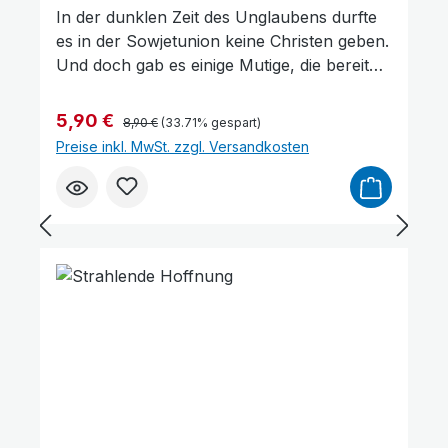
In der dunklen Zeit des Unglaubens durfte
es in der Sowjetunion keine Christen geben.
Und doch gab es einige Mutige, die bereit
waren ihr Leben Jesus Christus zu weihen.
Stepan Germanjuk war und ist einer von
Regulärer Preis:
Verkaufspreis:
5,90 €
8,90 €
(33.71% gespart)
ihnen. In seiner Biografie beschreibt er
Preise inkl. MwSt. zzgl. Versandkosten
seinen Glaubensweg mit allen Höhen und
Tiefen, schwere Zeiten des persönlichen
Lebens, der Familie und des Dienstes für
den Herrn in einer atheistischen
Gesellschaft."Mein Ziel ist die Ewigkeit" – ist
der Leitspruch seines Lebensweges.