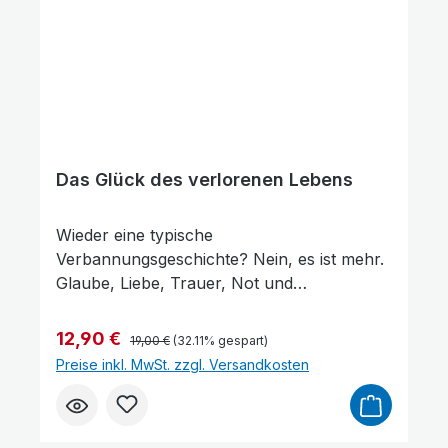
Das Glück des verlorenen Lebens
Wieder eine typische
Verbannungsgeschichte? Nein, es ist mehr.
Glaube, Liebe, Trauer, Not und
Leidenschaft erfassen die Herzen der
Familie Wladykin in der völligen Nachfolge
Regulärer Preis:
Verkaufspreis:
12,90 €
19,00 €
(32.11% gespart)
ihres Gottes. Ein Gott, den es nicht geben
Preise inkl. MwSt. zzgl. Versandkosten
soll – der aber auf unergründliche Weise in
ihr Leben eingreift und es lenkt. Dies lässt
sie gegen den Strom der Gesellschaft und