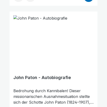
des Gebets. Er wollte sich in allen Fragen
von Gott führen lassen und lernte, seinen
Verheißungen zu vertrauen. Dadurch
wurde er vielen in aller Welt zum Segen.
Durch seinen Dienst entstand in Indien eine
erstaunliche Evangelisations- und
Gemeindebewegung mit Hunderten von
neuen Gemeinden nach
neutestamentlichem Muster. Ein Lebensbild,
das unsere Glaubenspraxis hinterfragt und
uns herausfordert!
John Paton - Autobiografie
Bedrohung durch Kannibalen! Dieser
missionarischen Ausnahmesituation stellte
sich der Schotte John Paton (1824–1907),