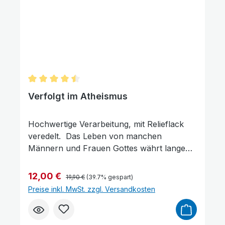
Angst.
Durchschnittliche Bewertung von 4.5 von 5 Sterne
Verfolgt im Atheismus
Hochwertige Verarbeitung, mit Relieflack
veredelt. Das Leben von manchen
Männern und Frauen Gottes währt lange
und verläuft ruhig, und die Flamme ihres
Zeugnisses brennt gleichmäßig. Das Leben
Regulärer Preis:
Verkaufspreis:
12,00 €
19,90 €
(39.7% gespart)
von anderen dagegen ist kurz, hell und
Preise inkl. MwSt. zzgl. Versandkosten
auflodernd, wie eine Fackel in der
Finsternis. Beide sind dazu berufen, mit dem
Licht Christi die sie umgebende Finsternis zu