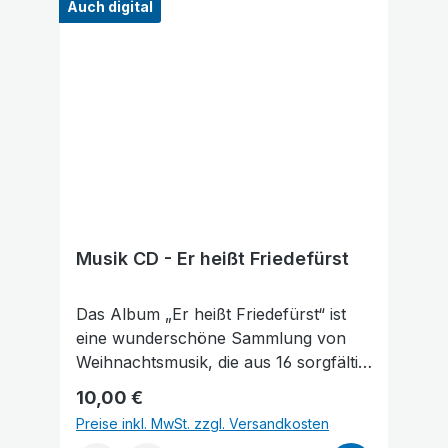
Auch digital
die richtige Wahl zu treffen. Vielen
Dank für Ihre Unterstützung!
Musik CD - Er heißt Friedefürst
Das Album „Er heißt Friedefürst“ ist
eine wunderschöne Sammlung von
Weihnachtsmusik, die aus 16 sorgfältig
Links unterstreichen
Gut lesbare Schrift
ausgewählten Liedern besteht. Diese
Regulärer Preis:
10,00 €
Lieder wurden von einem
Preise inkl. MwSt. zzgl. Versandkosten
Kammermusikensemble eingespielt,