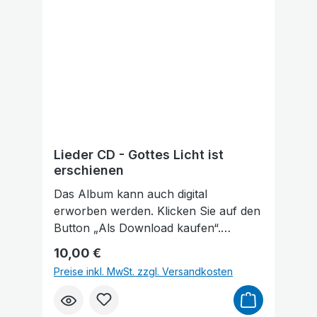
Lieder CD - Gottes Licht ist
erschienen
Das Album kann auch digital
erworben werden. Klicken Sie auf den
Button „Als Download kaufen“.
Dadurch gelangen Sie auf unsere
Regulärer Preis:
10,00 €
digitale Plattform von der
Preise inkl. MwSt. zzgl. Versandkosten
Friedensstimme. Dort finden Sie das
Album und können auch einzelne
Tracks (Lieder) nach Belieben kaufen.