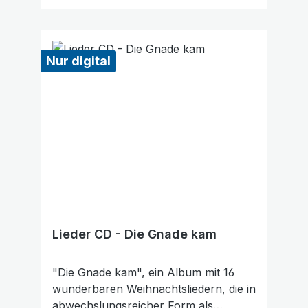
Wie gefällt Ihnen unser Produkt?
★★★★★ Geben Sie eine
Bewertung ab und helfen Sie anderen,
Text vergrößern
Hochkontrastmodus
Nur digital
die richtige Wahl zu treffen. Vielen
Dank für Ihre Unterstützung!
Lieder CD - Die Gnade kam
"Die Gnade kam", ein Album mit 16
wunderbaren Weihnachtsliedern, die in
abwechslungsreicher Form als