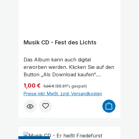
Niedrige Sättigung
Hohe Sättigung
Musik CD - Fest des Lichts
Das Album kann auch digital
erworben werden. Klicken Sie auf den
Button „Als Download kaufen“.
Dadurch gelangen Sie auf unsere
Regulärer Preis:
Verkaufspreis:
1,00 €
9,00 €
(88.89% gespart)
digitale Plattform von der
Preise inkl. MwSt. zzgl. Versandkosten
Friedensstimme. Dort finden Sie das
Album und können auch einzelne
Tracks (Lieder) nach Belieben kaufen.
Wie gefällt Ihnen unser Produkt?
★★★★★ Geben Sie eine
Bewertung ab und helfen Sie anderen,