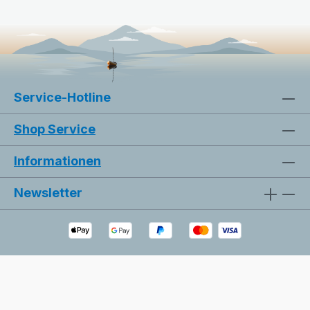
Kontrabass besetzt ist, was ihnen eine
besondere, weihnachtliche Klangfarbe
verleiht. Die harmonischen Klänge des
Zupforchesters schaffen eine warme
und einladende Weihnachtsstimmung,
die perfekt für gemütliche Abende zu
Service-Hotline
Hause oder festliche Feiern mit Familie
und Freunden ist. Bekannten Melodien
Shop Service
und die meisterhafte Begleitung sorgen
für eine fröhliche und besinnliche
Bilder ausblenden
Zurücksetzen
Informationen
Atmosphäre, die die Herzen aller
Zuhörer berühren wird.Jubelklänge,
Newsletter
Festgesänge ist ideal für alle, die
klassische Weihnachtslieder lieben und
die festliche Zeit genießen möchten.
Das Album kann nur digital erworben
werden. Klicken Sie auf den Button
„Als Download kaufen“. Dadurch
gelangen Sie auf unsere digitale