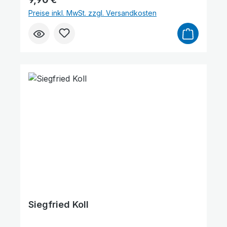
Ehepaar wird auseinandergerissen und
Preise inkl. MwSt. zzgl. Versandkosten
gerät in japanische Gefangenschaft, wo der
Mann an den Folterungen stirbt. Darlene
bleibt bis zum Kriegsende unter
unvorstellbaren Umständen in
Gefangenschaft, erlebt aber bei allen
Grausamkeiten der Japaner Gottes Hilfe
und Beistand und wird vielen Frauen im
Lager Stütze und Vorbild, den japanischen
Peinigern jedoch zur Herausforderung. Ein
wertvolles Glaubenszeugnis, das Mut
macht, auch in schwierigsten Situationen
auf Gott zu vertrauen.
Siegfried Koll