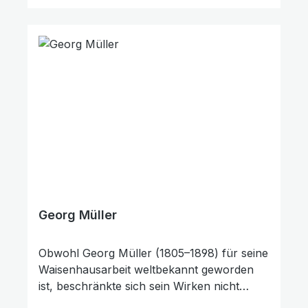
Großbritannien sowie seine damaligen
nordamerikanischen Kolonien wurden
enorm verändert.Seine Hingabe, seine
Liebe zu Christus und den Verlorenen, sein
Umgang mit Zeit und Geld, sein rastloser
Einsatz für die Armen und Benachteiligten
und seine Bereitschaft zur
Evangeliumsverkündigung auch in
lebensgefährlichen Situationen sind so
vorbildlich, dass man seine Schwächen
gern mit dem Mantel der Liebe zudeckt.
Georg Müller
Obwohl Georg Müller (1805–1898) für seine
Waisenhausarbeit weltbekannt geworden
ist, beschränkte sich sein Wirken nicht
darauf. Dass er Missionare in aller Welt