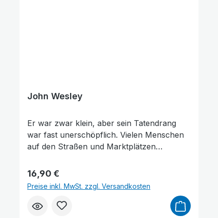
John Wesley
Er war zwar klein, aber sein Tatendrang
war fast unerschöpflich. Vielen Menschen
auf den Straßen und Marktplätzen
Großbritanniens und Irlands verkündigte er
das Evangelium: John Wesley (1703–1791).
Regulärer Preis:
16,90 €
Die »Große Erweckung«, deren Werkzeuge
Preise inkl. MwSt. zzgl. Versandkosten
vor allem John Wesley und George
Whitefield waren, hat das Geistliche und das
Moralische bzw. Soziales Leben in