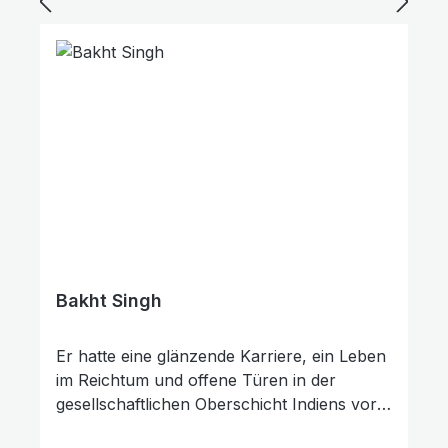
Studenten ein und lebte es selbst. Wir
lernen Spurgeon als den
Erweckungsprediger kennen, dem die
Massen zuströmten, als Gründer eines
Predigerseminars und eines Waisenhauses
sowie als kämpferischen Theologen und
Schriftsteller, dessen Bücher längst zu den
Klassikern christlicher Literatur gehören.
Bakht Singh
Er hatte eine glänzende Karriere, ein Leben
im Reichtum und offene Türen in der
gesellschaftlichen Oberschicht Indiens vor
sich. Doch dann kam Bakht Singh auf