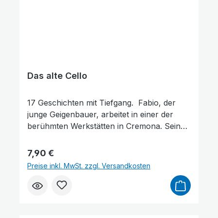
Das alte Cello
17 Geschichten mit Tiefgang. Fabio, der
junge Geigenbauer, arbeitet in einer der
berühmten Werkstätten in Cremona. Sein
Ehrgeiz ist gewaltig: er möchte eine Geige
schaffen, die es mit den großen
Regulärer Preis:
7,90 €
Meisterwerken der Zunft aufnehmen kann.
Preise inkl. MwSt. zzgl. Versandkosten
Doch die Anerkennung lässt auf sich
warten. Wird Fabio verstehen, dass es
wichtigere Dinge gibt als Erfolg? Ein junger
Mann klopft abends an die Tür des