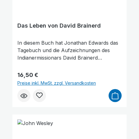
aktuell. Diese außergewöhnlich
beeindruckende Autobiografie gehört zu
den Klassikern in der Missionsliteratur.
Das Leben von David Brainerd
In diesem Buch hat Jonathan Edwards das
Tagebuch und die Aufzeichnungen des
Indianermissionars David Brainerd
zusammengestellt und zu einer Erzählung
verwoben. In seinen Betrachtungen
Regulärer Preis:
16,50 €
zeichnet Jonathan Edwards gewissermaßen
Preise inkl. MwSt. zzgl. Versandkosten
ein Porträt von David Brainerd und fügt die
jeweiligen Tagebucheinträge und
Aufzeichnungen wie Puzzleteile zu einem
großen Gesamtbild zusammen.