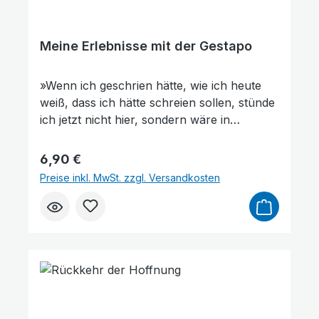
seine und seiner Familie Erlebnisse jener
Zeit mit.
Meine Erlebnisse mit der Gestapo
»Wenn ich geschrien hätte, wie ich heute
weiß, dass ich hätte schreien sollen, stünde
ich jetzt nicht hier, sondern wäre in
Plötzensee hingerichtet worden« – so
Pastor Wilhelm Busch (1897 – 1966) zu
Regulärer Preis:
6,90 €
seinen Erlebnissen in der Nazizeit.Er hatte
Preise inkl. MwSt. zzgl. Versandkosten
immer eine Menge spannender,
humorvoller, aber auch aufwühlender
Geschichten auf Lager. Langeweile gab es
unter seiner Predigt nicht. Nach dem
Zweiten Weltkrieg betonte er immer wieder
mit Nachdruck, wie wichtig es ist, aus der
Geschichte zu lernen: »Wir gehen vor die
Hunde, wenn wir nicht wissen, was vor uns