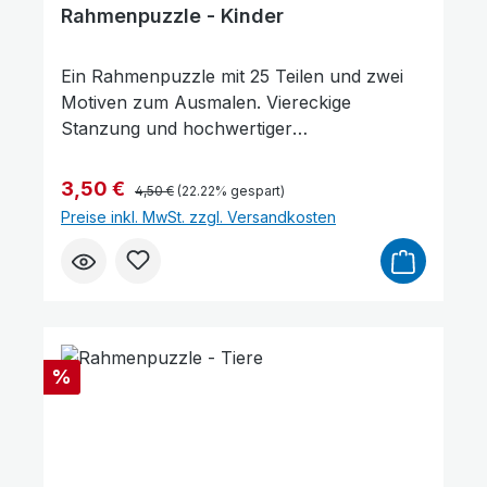
Rahmenpuzzle - Kinder
Ein Rahmenpuzzle mit 25 Teilen und zwei
Motiven zum Ausmalen. Viereckige
Stanzung und hochwertiger
PappkartonPuzzle "Jungen" mit dem
Bibelvers: Lobe den Herrn meine Seele!
Regulärer Preis:
Verkaufspreis:
3,50 €
4,50 €
(22.22% gespart)
Psalm 104,1Puzzle "Mädchen" mit dem
Preise inkl. MwSt. zzgl. Versandkosten
Bibelvers: Der Herr segne dich. 4. Mose
6,24ab 4 Jahren
Rabatt
%