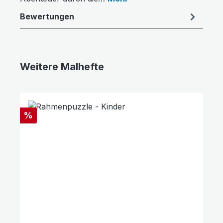
Bewertungen
Weitere Malhefte
Produktgalerie überspringen
Rabatt
%