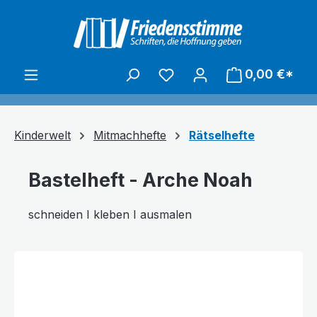
alt springen
0,00 €*
Kinderwelt
Mitmachhefte
Rätselhefte
Bastelheft - Arche Noah
schneiden I kleben I ausmalen
Bildergalerie überspringen