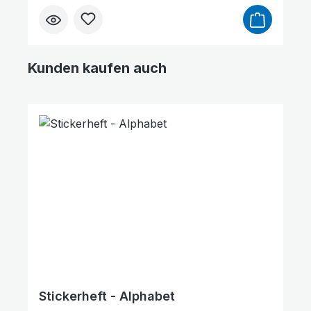
im Alter von 8 bis 12 Jahren.mit Stickern
Ihre Meinung ist uns wichtig! Hat das Bibel-
Rätselheft bei Ihren Kindern für Freude
gesorgt? Teilen Sie Ihre Erfahrungen mit
Kunden kaufen auch
anderen Kunden. Ihre Meinung hilft uns,
noch besser zu werden. ★★★★★ Vielen
Produktgalerie überspringen
Dank für Ihre wertvolle Unterstützung!
Stickerheft - Alphabet