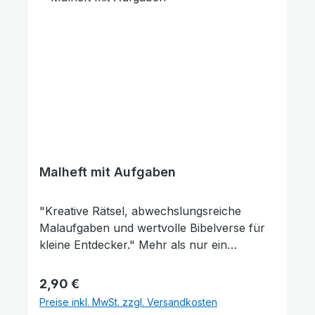
Malheft mit Aufgaben
"Kreative Rätsel, abwechslungsreiche
Malaufgaben und wertvolle Bibelverse für
kleine Entdecker." Mehr als nur ein
Malbuch Das „Malheft mit Aufgaben“ bietet
eine einzigartige Mischung aus kreativem
Regulärer Preis:
2,90 €
Gestalten und gezielter Förderung. Jede
Preise inkl. MwSt. zzgl. Versandkosten
Seite kombiniert eine spannende Aufgabe