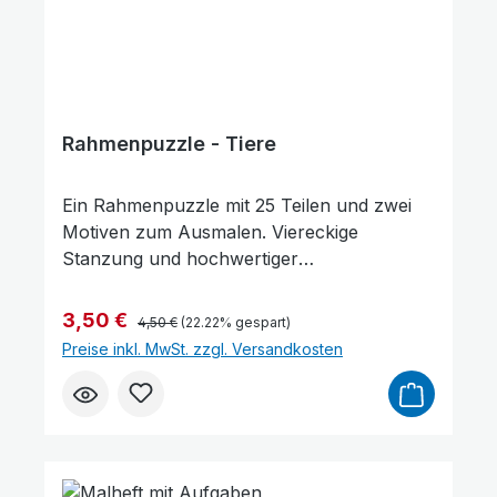
Rahmenpuzzle - Tiere
Ein Rahmenpuzzle mit 25 Teilen und zwei
Text vergrößern
Hochkontrastmodus
Motiven zum Ausmalen. Viereckige
Stanzung und hochwertiger
PappkartonPuzzle "Hase" mit dem
Bibelvers: Der Herr tut dir Gutes. Psalm
Regulärer Preis:
Verkaufspreis:
3,50 €
4,50 €
(22.22% gespart)
116,7Puzzle "Katzen" mit dem Bibelvers: Ich
Preise inkl. MwSt. zzgl. Versandkosten
freue mich an dem Herrn. Psalm 104,34ab
4 Jahren