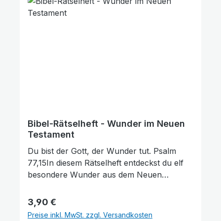
Meinung hilft uns, noch besser zu werden.
★★★★★ Vielen Dank für Ihre wertvolle
Unterstützung!
Bibel-Rätselheft - Wunder im Neuen
Testament
Du bist der Gott, der Wunder tut. Psalm
77,15In diesem Rätselheft entdeckst du elf
besondere Wunder aus dem Neuen
Testament. Löse knifflige Aufgaben und
lerne die Bibel besser
Regulärer Preis:
3,90 €
kennen. Altersempfehlung: Ideal für Kinder
Preise inkl. MwSt. zzgl. Versandkosten