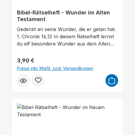
Bibel-Rätselheft - Wunder im Alten
Testament
Gedenkt an seine Wunder, die er getan hat.
1. Chronik 16,12 In diesem Rätselheft lernst
du elf besondere Wunder aus dem Alten
Testament kennen. Knoble an Rätseln,
entdecke große Wunder und erfahre mehr
Regulärer Preis:
3,90 €
über die Bibel. Altersempfehlung: Ideal für
Preise inkl. MwSt. zzgl. Versandkosten
Kinder im Alter von 8 bis 12 Jahren.mit
Stickern Ihre Meinung ist uns wichtig! Hat
das Bibel-Rätselheft bei Ihren Kindern für
Freude gesorgt? Teilen Sie Ihre
Erfahrungen mit anderen Kunden. Ihre
Meinung hilft uns, noch besser zu werden.
★★★★★ Vielen Dank für Ihre wertvolle
Unterstützung!