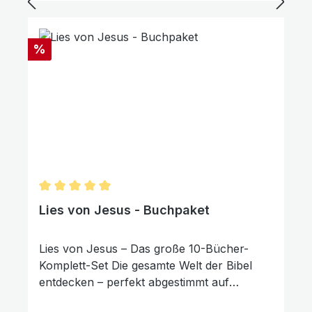
der Kinder aus dem Internat. 640 Seiten
Rabatt
%
Durchschnittliche Bewertung von 5 von 5 Sternen
Lies von Jesus - Buchpaket
Animationen stoppen
Überschriften hervorheben
Lies von Jesus – Das große 10-Bücher-
Komplett-Set Die gesamte Welt der Bibel
entdecken – perfekt abgestimmt auf
Leseanfänger. Schenken Sie Ihrem Kind