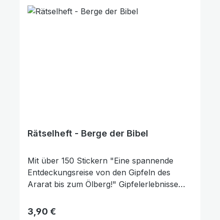
anderen Kunden. Ihre Meinung hilft uns,
noch besser zu werden. ★★★★★ Vielen
Dank für Ihre wertvolle Unterstützung!
Rätselheft - Berge der Bibel
Mit über 150 Stickern "Eine spannende
Entdeckungsreise von den Gipfeln des
Ararat bis zum Ölberg!" Gipfelerlebnisse
der Bibel spielerisch entdecken In diesem
interaktiven Rätselheft dreht sich alles um
Regulärer Preis:
3,90 €
die bedeutendsten Berge der Heiligen