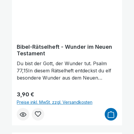
Bibel-Rätselheft - Wunder im Neuen
Testament
Du bist der Gott, der Wunder tut. Psalm
77,15In diesem Rätselheft entdeckst du elf
besondere Wunder aus dem Neuen
Testament. Löse knifflige Aufgaben und
lerne die Bibel besser
Regulärer Preis:
3,90 €
kennen. Altersempfehlung: Ideal für Kinder
Preise inkl. MwSt. zzgl. Versandkosten
im Alter von 8 bis 12 Jahren.mit Stickern
Ihre Meinung ist uns wichtig! Hat das Bibel-
Rätselheft bei Ihren Kindern für Freude
gesorgt? Teilen Sie Ihre Erfahrungen mit
Bilder ausblenden
Zurücksetzen