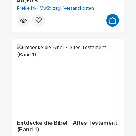
46,90 €
Holzschnitte von Ludwig Richter wählte er
Preise inkl. MwSt. zzgl. Versandkosten
zu den einzelnen Geschichten aus.
Zusammen bescheren sie Eltern und
Kindern eine schöne, spannende und
erbauliche Stille Zeit. Jost Müller-Bohn
wurde in Berlin geboren und erlebte als
Kind Krieg und Hungersnot. In dieser
schweren Zeit erfüllte ihn trotz allem die
Freude am Herrn Jesus Christus, die er
durch die kurzen Geschichten mit allen
Kindern teilen möchte.
Links unterstreichen
Gut lesbare Schrift
Entdecke die Bibel - Altes Testament
(Band 1)