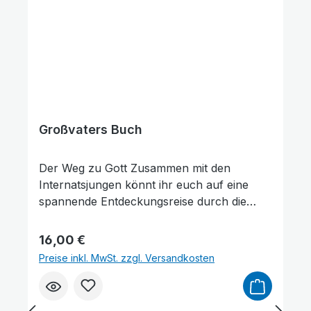
Wahrheiten sich besser einprägen, geben
die Fragen Hilfestellung zum Gespräch und
Anregung zum weiteren Nachdenken.
Großvaters Buch
Der Weg zu Gott Zusammen mit den
Internatsjungen könnt ihr euch auf eine
spannende Entdeckungsreise durch die
Bibel begeben und den einzigen Weg zur
Rettung entdecken. Am Ende jedes Kapitels
Regulärer Preis:
16,00 €
gibt es Fragen zu den biblischen
Preise inkl. MwSt. zzgl. Versandkosten
Geschichten. Mit 125 farbigen Bildern zu
den biblischen Geschichten und 25
schwarz-weißen Zeichnungen zum Leben