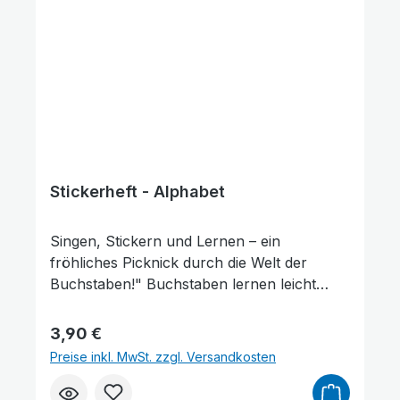
Stickerheft - Alphabet
Singen, Stickern und Lernen – ein
fröhliches Picknick durch die Welt der
Buchstaben!" Buchstaben lernen leicht
gemacht Kommen Sie mit zu einem ganz
besonderen Picknick! In diesem Stickerheft
Regulärer Preis:
3,90 €
begleiten wir Kinder auf ihrer Reise durch
Preise inkl. MwSt. zzgl. Versandkosten
das Alphabet. Jeder Buchstabe wird
lebendig: Von A wie Apfel bis Z wie Zeit –