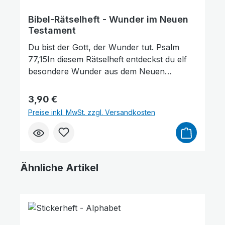
Bibel-Rätselheft - Wunder im Neuen
Testament
Du bist der Gott, der Wunder tut. Psalm
77,15In diesem Rätselheft entdeckst du elf
besondere Wunder aus dem Neuen
Testament. Löse knifflige Aufgaben und
lerne die Bibel besser
Regulärer Preis:
3,90 €
kennen. Altersempfehlung: Ideal für Kinder
Preise inkl. MwSt. zzgl. Versandkosten
im Alter von 8 bis 12 Jahren.mit Stickern
Ihre Meinung ist uns wichtig! Hat das Bibel-
Rätselheft bei Ihren Kindern für Freude
gesorgt? Teilen Sie Ihre Erfahrungen mit
Ähnliche Artikel
anderen Kunden. Ihre Meinung hilft uns,
noch besser zu werden. ★★★★★ Vielen
Produktgalerie überspringen
Dank für Ihre wertvolle Unterstützung!