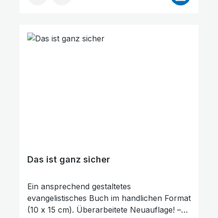
Dieses evangelistische Taschenbuch ist ein
Wegweiser für Menschen auf der Suche
nach Gott.
Das ist ganz sicher
Ein ansprechend gestaltetes
Großer Cursor
Leseführung
evangelistisches Buch im handlichen Format
(10 x 15 cm). Überarbeitete Neuauflage! –