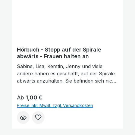
Hörbuch - Stopp auf der Spirale
abwärts - Frauen halten an
Sabine, Lisa, Kerstin, Jenny und viele
andere haben es geschafft, auf der Spirale
abwärts anzuhalten. Sie befinden sich nicht
mehr im Lebensstrudel ohne Sinn und
Hoffnung, sondern auf geradem Weg
Regulärer Preis:
Ab
1,00 €
aufwärts. Diese Personen sind sich sicher,
Preise inkl. MwSt. zzgl. Versandkosten
dass ihre Namen hundertprozentig im Buch
des Lebens geschrieben sind und sie damit
Gottes gnädige Vergebung empfangen
haben. Lass dich mitnehmen, um zu