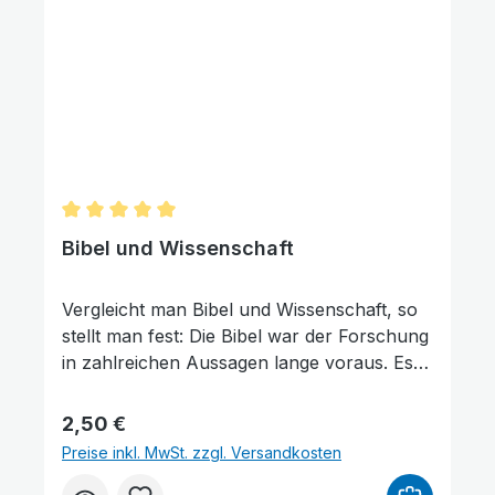
Durchschnittliche Bewertung von 5 von 5 Sternen
Bibel und Wissenschaft
Vergleicht man Bibel und Wissenschaft, so
stellt man fest: Die Bibel war der Forschung
in zahlreichen Aussagen lange voraus. Es
brauchte Jahrtausende, bis man zum
Beispiel folgende biblische Aussagen
Regulärer Preis:
2,50 €
wissenschaftlich bestätigen konnte: – Die
Preise inkl. MwSt. zzgl. Versandkosten
Erde hängt über dem Nichts. – Die Sterne
Bilder ausblenden
Zurücksetzen