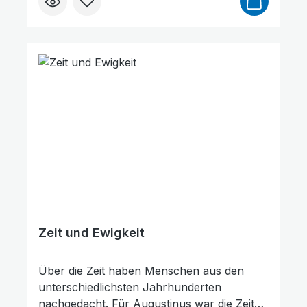
sind unzählbar. – Der Hase käut wieder. –
Der Embryo besitzt im Anfangsstadium
Knäuelform. – Die Luft hat ein
Gewicht.Dieses Buch zeigt rund 30
Beispiele, in denen die Wissenschaft
gegenüber der Bibel Verspätung hatte.
Zeit und Ewigkeit
Über die Zeit haben Menschen aus den
unterschiedlichsten Jahrhunderten
nachgedacht. Für Augustinus war die Zeit