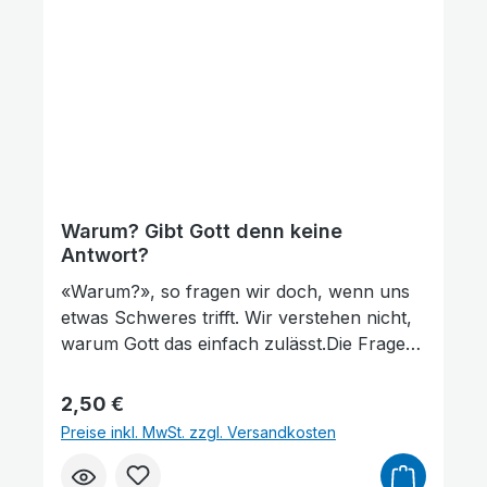
Warum? Gibt Gott denn keine
Antwort?
«Warum?», so fragen wir doch, wenn uns
etwas Schweres trifft. Wir verstehen nicht,
warum Gott das einfach zulässt.Die Frage
nach Gott ist berechtigt. In der Bibel gibt Er
uns Antworten. Er redet zu uns, wie
Regulärer Preis:
2,50 €
Beispiele aus dem Leben eindrücklich
Preise inkl. MwSt. zzgl. Versandkosten
zeigen.Wenn wir Gott glauben und seiner
Liebe vertrauen, kommen wir zur Ruhe.