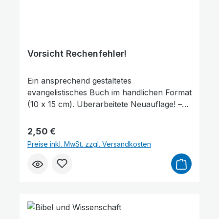
Vorsicht Rechenfehler!
Ein ansprechend gestaltetes
evangelistisches Buch im handlichen Format
(10 x 15 cm). Überarbeitete Neuauflage! –
Dass Geld nicht glücklich machen kann, hat
sich längst herumgesprochen. Aber
Regulärer Preis:
2,50 €
beruhigt es denn wenigstens? Dieses Heft
Preise inkl. MwSt. zzgl. Versandkosten
zeigt den Weg zum wahren Glück. Denn
Gott möchte nicht, dass wir um den Preis
unserer Seelen irren.