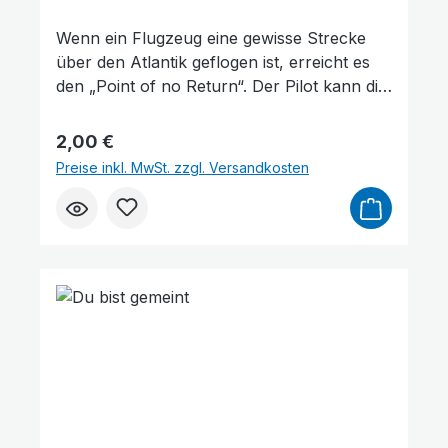
Wenn ein Flugzeug eine gewisse Strecke
über den Atlantik geflogen ist, erreicht es
den „Point of no Return“. Der Pilot kann die
Maschine nicht mehr zum Ausgangspunkt
zurückführen, weil der noch verbleibende
Regulärer Preis:
2,00 €
Treibstoffvorrat den Rückflug unmöglich
Preise inkl. MwSt. zzgl. Versandkosten
macht. Auch im Leben jedes Einzelnen gibt
es einen „Point of no Return“, den Punkt,
von dem an es keine Rückkehr mehr gibt.
Dieses Taschenbuch ruft zu rechtzeitiger
Umkehr auf und bietet ein klares
Evangelium.