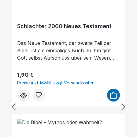
Schlachter 2000 Neues Testament
Das Neue Testament, der zweite Teil der
Bibel, ist ein einmaliges Buch. In ihm gibt
Gott selbst Aufschluss über sein Wesen,
über die Bestimmung des Menschen und die
Zukunft der Welt. Eine Persönlichkeit prägt
Regulärer Preis:
1,90 €
dieses Buch: Jesus Christus. Er stellt sich
Preise inkl. MwSt. zzgl. Versandkosten
selbst als der Gesandte von Gott und der
einzige Sohn des Vaters vor, der sein Leben
hergibt für das Heil jedes Menschen, der
glaubt. Die Schriften der Apostel dienen alle
dem Zweck, Gottes Liebesplan für die
Menschheit aufzuzeigen und auf den Alltag
anzuwenden.