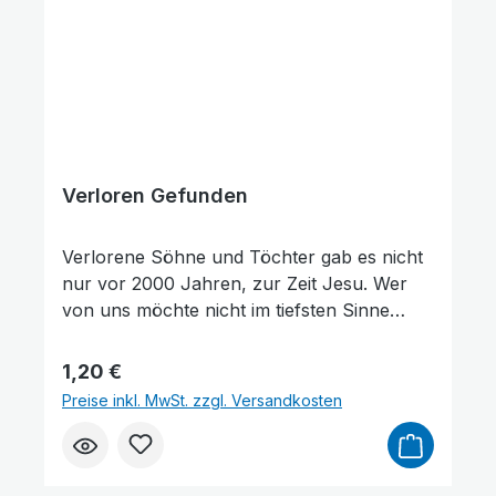
Evangelist versteht es Spurgeon mit seiner
bildhaften Sprache, dem Leser Mut zum
entscheidenden Schritt zu machen.
Verloren Gefunden
Farben invertieren
Monochrom
Verlorene Söhne und Töchter gab es nicht
nur vor 2000 Jahren, zur Zeit Jesu. Wer
von uns möchte nicht im tiefsten Sinne
gefunden, gekannt und anerkannt werden?
Als Wilhelm Busch im Ersten Weltkrieg aus
Regulärer Preis:
1,20 €
nächster Nähe den Tod eines Kameraden
Preise inkl. MwSt. zzgl. Versandkosten
miterlebte, schrie er aus Verzweiflung nach
dem Gott des Himmels. Er lernte diesen Gott
als seinen liebenden Vater kennen.In den