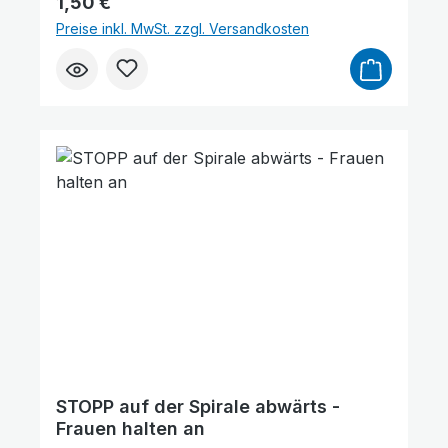
Regulärer Preis:
1,50 €
des Evangeliums auch immer wieder
Preise inkl. MwSt. zzgl. Versandkosten
unterwegs. Tausende kamen und hörten
ihm zu. Er war überzeugt, dass das
Evangelium von Jesus die wichtigste
Botschaft aller Zeiten ist. Der Klassiker!
STOPP auf der Spirale abwärts -
Frauen halten an