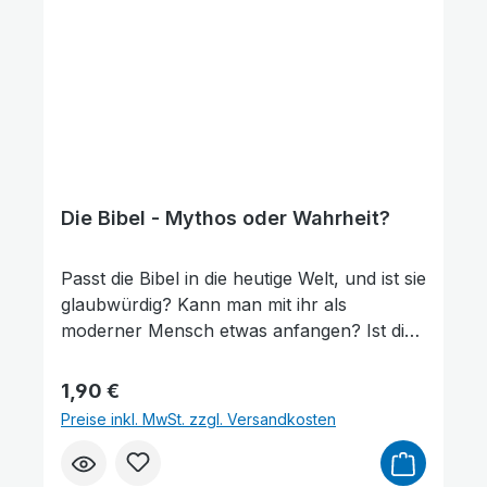
Die Bibel - Mythos oder Wahrheit?
Passt die Bibel in die heutige Welt, und ist sie
glaubwürdig? Kann man mit ihr als
moderner Mensch etwas anfangen? Ist die
Person Jesu nur eine Erfindung? Was ist
mit seinen Ansprüchen? Bin ich persönlich
Regulärer Preis:
1,90 €
davon betroffen? Das sind einige der
Preise inkl. MwSt. zzgl. Versandkosten
Themen, auf die der Autor in erfrischender
Art und mit bestechender Logik eingeht.