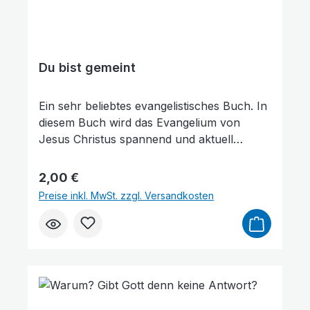
Du bist gemeint
Ein sehr beliebtes evangelistisches Buch. In
diesem Buch wird das Evangelium von
Jesus Christus spannend und aktuell
vorgestellt. Mit unbestechlicher Prägnanz
wird hier die heute gern übersehene Frage
Regulärer Preis:
2,00 €
nach der Ewigkeit gestellt. Wo werde ich sie
Preise inkl. MwSt. zzgl. Versandkosten
zubringen? Ist Jesus Christus auch mein
Retter und Herr? Dieses Buch enthält nicht
nur viele interessante, lebensnahe
Geschichten, sondern auch treffende
Illustrationen zu Aussagen der Bibel. 25.
stark erweiterte Auflage.Ein Buch für Jung
und Alt.