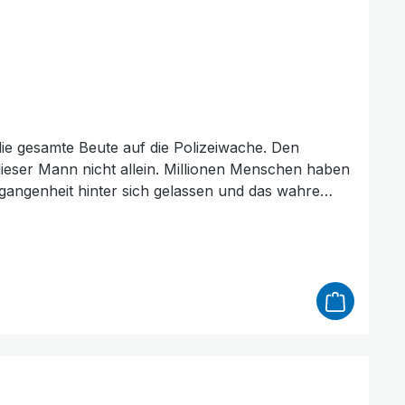
die gesamte Beute auf die Polizeiwache. Den
ieser Mann nicht allein. Millionen Menschen haben
gangenheit hinter sich gelassen und das wahre
ersonen in den Fokus und sechs Leute von heute. Es
r, ein Nachtclub-Girl und weitere interessante
.