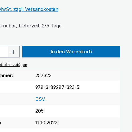
 MwSt. zzgl. Versandkosten
fügbar, Lieferzeit: 2-5 Tage
Anzahl: Gib den gewünschten Wert ein 
In den Warenkorb
ttel hinzufügen
mmer:
257323
978-3-89287-323-5
CSV
205
n
11.10.2022