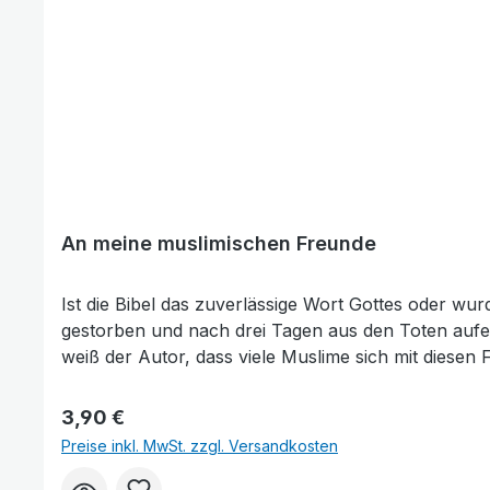
An meine muslimischen Freunde
Ist die Bibel das zuverlässige Wort Gottes oder wurde sie im Lauf der Jah
gestorben und nach drei Tagen aus den Toten auferstanden? Was meinen Christen, wenn Sie von der Dreieinheit Gottes sprechen? 
weiß der Autor, dass viele Muslime sich mit diesen Fragen beschäftigen. Darum geht er ausführlich darauf 
auszuräumen und den Weg zum ewigen Heil zu zei
Regulärer Preis:
3,90 €
Preise inkl. MwSt. zzgl. Versandkosten