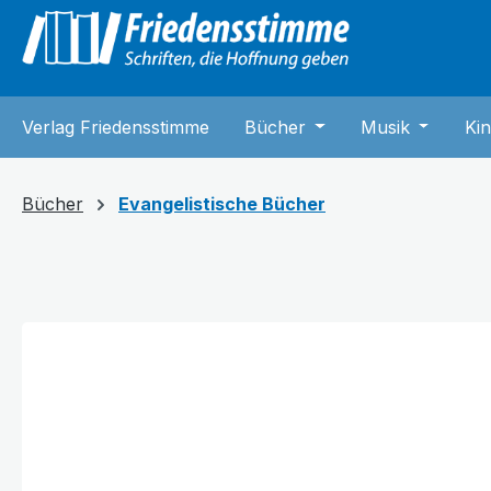
springen
Zur Hauptnavigation springen
Verlag Friedensstimme
Bücher
Öffne oder Schließe 
Musik
Öffne od
Kin
Bücher
Evangelistische Bücher
Bildergalerie überspringen