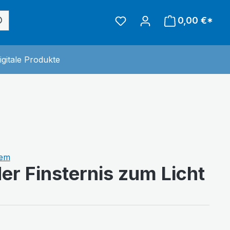
0,00 €*
inderwelt
 der Kategorie Sonstiges
igitale Produkte
iem
er Finsternis zum Licht