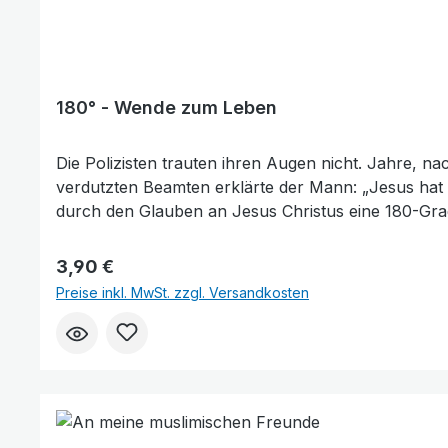
180° - Wende zum Leben
Die Polizisten trauten ihren Augen nicht. Jahre, n
verdutzten Beamten erklärte der Mann: „Jesus hat 
durch den Glauben an Jesus Christus eine 180-Gra
Leben gefunden. Zwölf Biografien solcher Leute fi
geht um einen okkulten Esoteriker, einen Schwerkri
Regulärer Preis:
3,90 €
Menschen. Erfahre mehr darüber, wie es bei ihnen
Preise inkl. MwSt. zzgl. Versandkosten