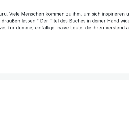
 Guru. Viele Menschen kommen zu ihm, um sich inspirieren 
d draußen lassen.“ Der Titel des Buches in deiner Hand wid
as für dumme, einfältige, naive Leute, die ihren Verstand
dass das nicht der Wahrheit entspricht. Glaube ist eben ni
z-weiß-Abbildungen.