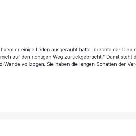
achdem er einige Läden ausgeraubt hatte, brachte der Dieb 
mich auf den richtigen Weg zurückgebracht.“ Damit steht d
d-Wende vollzogen. Sie haben die langen Schatten der Ver
nden sich in diesem Buch: Sechs davon rücken biblische P
minellen, einen Christenverfolger, einen Rock’n’Roll-Musike
 zur Wende gekommen ist – und wie jeder sie erleben kann