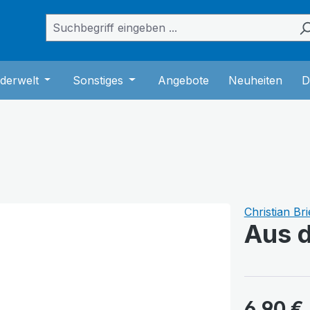
das Dropdown der Kategorie Bücher
er Schließe das Dropdown der Kategorie Musik
derwelt
Öffne oder Schließe das Dropdown der Kategorie K
Sonstiges
Öffne oder Schließe das Dropdown
Angebote
Neuheiten
D
Christian Br
Aus d
6,90 €