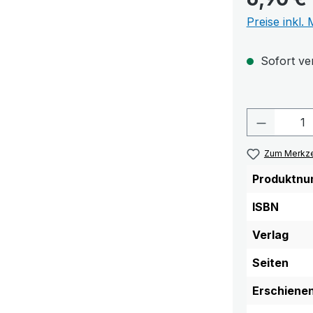
Preise inkl.
Sofort ver
Produkt 
Zum Merkze
Produktnu
ISBN
Verlag
Seiten
Erschiene