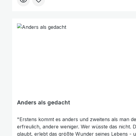
Anders als gedacht
"Erstens kommt es anders und zweitens als man de
erfreulich, andere weniger. Wer wüsste das nicht. Das Evangelium Gottes mag anders sein als wir denken. Doch seine Botschaft ist voll Leben und Kraft. Wer ihm
glaubt, erlebt das größte Wunder seines Lebens - und wird garantiert positiv überrascht. Die