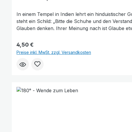
In einem Tempel in Indien lehrt ein hinduistischer
steht ein Schild: „Bitte die Schuhe und den Verstan
Glauben denken. Ihrer Meinung nach ist Glaube etw
folgenden 100 Gründe wirst du hoffentlich merken, 
jeden Menschen! Finde heraus, warum!Mit Schwar
Regulärer Preis:
4,50 €
Preise inkl. MwSt. zzgl. Versandkosten