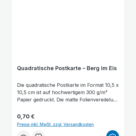
als Lesezeichen für ein Buch genutzt
werden. Die Rückseite der Karte bietet
ausreichend Platz für persönliche
Wünsche, Gedanken oder Grüße.
Quadratische Postkarte – Berg im Eis
Die quadratische Postkarte im Format 10,5 x
10,5 cm ist auf hochwertigem 300 g/m²
Papier gedruckt. Die matte Folienveredelung
auf der Vorderseite sorgt für eine dezente,
edle Optik und schützt gleichzeitig die
Bilder ausblenden
Zurücksetzen
Regulärer Preis:
0,70 €
Oberfläche. Auf der Vorderseite der
Preise inkl. MwSt. zzgl. Versandkosten
Postkarte befindet sich ein Bibelvers aus