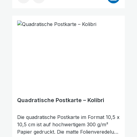
eignet sich hervorragend zum
Verschenken, als kleine Aufmerksamkeit
oder als Zeichen des Trostes und der
Ermutigung. Darüber hinaus kann sie auch
als Lesezeichen für ein Buch genutzt
werden. Die Rückseite der Karte bietet
ausreichend Platz für persönliche
Wünsche, Gedanken oder Grüße.
Quadratische Postkarte – Kolibri
Die quadratische Postkarte im Format 10,5 x
10,5 cm ist auf hochwertigem 300 g/m²
Papier gedruckt. Die matte Folienveredelung