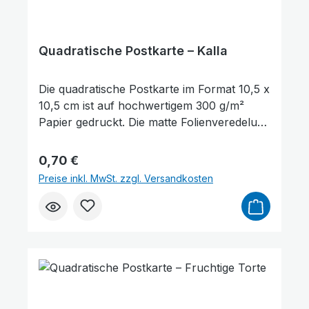
Quadratische Postkarte – Kalla
Die quadratische Postkarte im Format 10,5 x
10,5 cm ist auf hochwertigem 300 g/m²
Papier gedruckt. Die matte Folienveredelung
auf der Vorderseite sorgt für eine dezente,
edle Optik und schützt gleichzeitig die
Regulärer Preis:
0,70 €
Oberfläche. Auf der Vorderseite der
Preise inkl. MwSt. zzgl. Versandkosten
Postkarte befindet sich ein Bibelvers aus
Josua 1,5: „Ich will dich nicht verlassen."
Sie eignet sich hervorragend zum
Verschenken, als kleine Aufmerksamkeit
oder als Zeichen des Trostes und der
Ermutigung. Darüber hinaus kann sie auch
als Lesezeichen für ein Buch genutzt
werden. Die Rückseite der Karte bietet