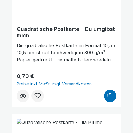
Quadratische Postkarte – Du umgibst
mich
Die quadratische Postkarte im Format 10,5 x
10,5 cm ist auf hochwertigem 300 g/m²
Papier gedruckt. Die matte Folienveredelung
auf der Vorderseite sorgt für eine dezente,
edle Optik und schützt gleichzeitig die
Regulärer Preis:
0,70 €
Oberfläche. Auf der Vorderseite der
Preise inkl. MwSt. zzgl. Versandkosten
Postkarte befindet sich ein Bibelvers aus
Psalm 139,5: „Von allen Seiten umgibst Du
mich." Sie eignet sich hervorragend zum
Verschenken, als kleine Aufmerksamkeit
oder als Zeichen des Trostes und der
Animationen stoppen
Überschriften hervorheben
Ermutigung. Darüber hinaus kann sie auch
als Lesezeichen für ein Buch genutzt