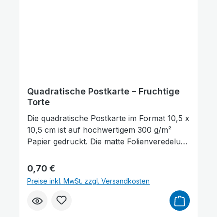
ausreichend Platz für persönliche
Wünsche, Gedanken oder Grüße.
Quadratische Postkarte – Fruchtige
Torte
Die quadratische Postkarte im Format 10,5 x
10,5 cm ist auf hochwertigem 300 g/m²
Papier gedruckt. Die matte Folienveredelung
auf der Vorderseite sorgt für eine dezente,
edle Optik und schützt gleichzeitig die
Regulärer Preis:
0,70 €
Oberfläche. Auf der Vorderseite der
Preise inkl. MwSt. zzgl. Versandkosten
Postkarte befindet sich ein Bibelvers aus
Psalm 135,3: „Der Herr ist freundlich." Sie
Farben invertieren
Monochrom
eignet sich hervorragend zum