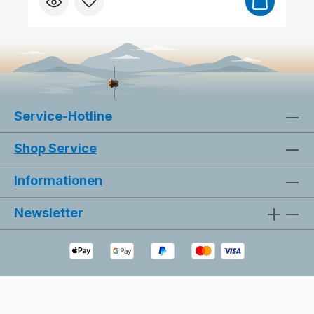
Psalm 50,15: „Rufe mich an in der Not, so
will ich dich erretten." Sie eignet sich
hervorragend zum Verschenken, als kleine
Aufmerksamkeit oder als Zeichen des
Trostes und der Ermutigung. Darüber
hinaus kann sie auch als Lesezeichen für
ein Buch genutzt werden. Die Rückseite der
Service-Hotline
Karte bietet ausreichend Platz für
persönliche Wünsche, Gedanken oder
Shop Service
Grüße.
Informationen
Newsletter