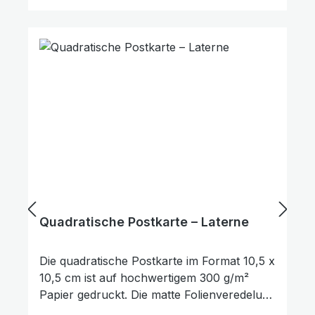
dir gelingen." Sie eignet sich hervorragend
zum Verschenken, als kleine
Aufmerksamkeit oder als Zeichen des
Trostes und der Ermutigung. Darüber
hinaus kann sie auch als Lesezeichen für
ein Buch genutzt werden. Die Rückseite der
Karte bietet ausreichend Platz für
persönliche Wünsche, Gedanken oder
Grüße.
Quadratische Postkarte – Laterne
Die quadratische Postkarte im Format 10,5 x
10,5 cm ist auf hochwertigem 300 g/m²
Links unterstreichen
Gut lesbare Schrift
Papier gedruckt. Die matte Folienveredelung
auf der Vorderseite sorgt für eine dezente,