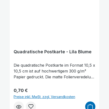
werden. Die Rückseite der Karte bietet
ausreichend Platz für persönliche
Wünsche, Gedanken oder Grüße.
Quadratische Postkarte - Lila Blume
Die quadratische Postkarte im Format 10,5 x
10,5 cm ist auf hochwertigem 300 g/m²
Papier gedruckt. Die matte Folienveredelung
auf der Vorderseite sorgt für eine dezente,
edle Optik und schützt gleichzeitig die
Regulärer Preis:
0,70 €
Oberfläche. Auf der Vorderseite der
Preise inkl. MwSt. zzgl. Versandkosten
Postkarte befindet sich ein Bibelvers aus 4.
Mose 6,24: „Der Herr segne dich.“ Sie