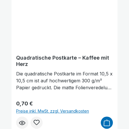
ein Buch genutzt werden. Die Rückseite der
Karte bietet ausreichend Platz für
persönliche Wünsche, Gedanken oder
Grüße.
Quadratische Postkarte – Kaffee mit
Herz
Die quadratische Postkarte im Format 10,5 x
10,5 cm ist auf hochwertigem 300 g/m²
Papier gedruckt. Die matte Folienveredelung
auf der Vorderseite sorgt für eine dezente,
edle Optik und schützt gleichzeitig die
Regulärer Preis:
0,70 €
Oberfläche. Auf der Vorderseite der
Preise inkl. MwSt. zzgl. Versandkosten
Postkarte befindet sich ein Bibelvers aus
Hiob 22,28: „Was du dir vornimmst, lässt Er