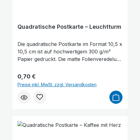
Quadratische Postkarte – Leuchtturm
Die quadratische Postkarte im Format 10,5 x
10,5 cm ist auf hochwertigem 300 g/m²
Papier gedruckt. Die matte Folienveredelung
auf der Vorderseite sorgt für eine dezente,
edle Optik und schützt gleichzeitig die
Regulärer Preis:
0,70 €
Oberfläche. Auf der Vorderseite der
Preise inkl. MwSt. zzgl. Versandkosten
Postkarte befindet sich ein Bibelvers aus
Psalm 27,1: „Der Herr ist mein Licht und
mein Heil." Sie eignet sich hervorragend
zum Verschenken, als kleine
Aufmerksamkeit oder als Zeichen des
Trostes und der Ermutigung. Darüber
hinaus kann sie auch als Lesezeichen für