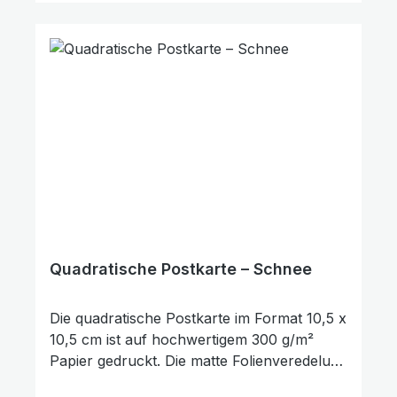
Verschenken, als kleine Aufmerksamkeit
oder als Zeichen des Trostes und der
Ermutigung. Darüber hinaus kann sie auch
als Lesezeichen für ein Buch genutzt
werden. Die Rückseite der Karte bietet
ausreichend Platz für persönliche
Wünsche, Gedanken oder Grüße.
Quadratische Postkarte – Schnee
Die quadratische Postkarte im Format 10,5 x
10,5 cm ist auf hochwertigem 300 g/m²
Papier gedruckt. Die matte Folienveredelung
auf der Vorderseite sorgt für eine dezente,