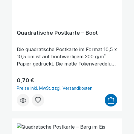
Quadratische Postkarte – Boot
Die quadratische Postkarte im Format 10,5 x
10,5 cm ist auf hochwertigem 300 g/m²
Papier gedruckt. Die matte Folienveredelung
auf der Vorderseite sorgt für eine dezente,
edle Optik und schützt gleichzeitig die
Regulärer Preis:
0,70 €
Oberfläche. Auf der Vorderseite der
Preise inkl. MwSt. zzgl. Versandkosten
Postkarte befindet sich ein Bibelvers aus
Psalm 62,2: „Nur auf Gott wartet still meine
Seele." Sie eignet sich hervorragend zum
Verschenken, als kleine Aufmerksamkeit
oder als Zeichen des Trostes und der
Ermutigung. Darüber hinaus kann sie auch