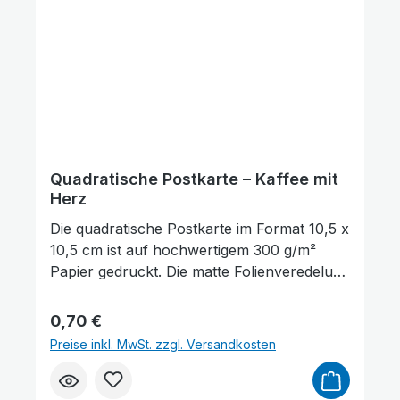
ein Buch genutzt werden. Die Rückseite der
Karte bietet ausreichend Platz für
persönliche Wünsche, Gedanken oder
Grüße.
Quadratische Postkarte – Kaffee mit
Herz
Die quadratische Postkarte im Format 10,5 x
10,5 cm ist auf hochwertigem 300 g/m²
Papier gedruckt. Die matte Folienveredelung
auf der Vorderseite sorgt für eine dezente,
edle Optik und schützt gleichzeitig die
Regulärer Preis:
0,70 €
Oberfläche. Auf der Vorderseite der
Preise inkl. MwSt. zzgl. Versandkosten
Postkarte befindet sich ein Bibelvers aus
Hiob 22,28: „Was du dir vornimmst, lässt Er