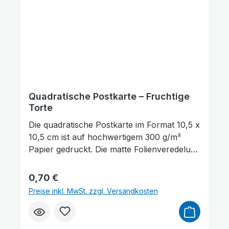
ausreichend Platz für persönliche
Wünsche, Gedanken oder Grüße.
Quadratische Postkarte – Fruchtige
Torte
Die quadratische Postkarte im Format 10,5 x
10,5 cm ist auf hochwertigem 300 g/m²
Papier gedruckt. Die matte Folienveredelung
auf der Vorderseite sorgt für eine dezente,
edle Optik und schützt gleichzeitig die
Regulärer Preis:
0,70 €
Oberfläche. Auf der Vorderseite der
Preise inkl. MwSt. zzgl. Versandkosten
Postkarte befindet sich ein Bibelvers aus
Psalm 135,3: „Der Herr ist freundlich." Sie
Farben invertieren
Monochrom
eignet sich hervorragend zum