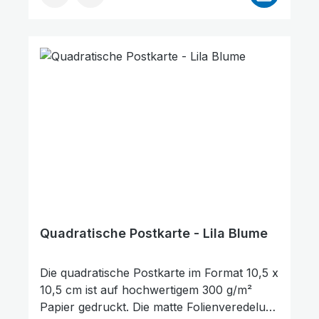
mich." Sie eignet sich hervorragend zum
Verschenken, als kleine Aufmerksamkeit
oder als Zeichen des Trostes und der
Ermutigung. Darüber hinaus kann sie auch
als Lesezeichen für ein Buch genutzt
werden. Die Rückseite der Karte bietet
ausreichend Platz für persönliche
Wünsche, Gedanken oder Grüße.
Quadratische Postkarte - Lila Blume
Die quadratische Postkarte im Format 10,5 x
10,5 cm ist auf hochwertigem 300 g/m²
Papier gedruckt. Die matte Folienveredelung