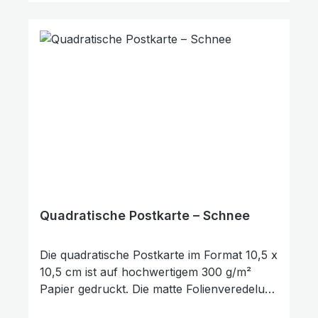
Verschenken, als kleine Aufmerksamkeit
oder als Zeichen des Trostes und der
Ermutigung. Darüber hinaus kann sie auch
als Lesezeichen für ein Buch genutzt
werden. Die Rückseite der Karte bietet
ausreichend Platz für persönliche
Wünsche, Gedanken oder Grüße.
Quadratische Postkarte – Schnee
Die quadratische Postkarte im Format 10,5 x
10,5 cm ist auf hochwertigem 300 g/m²
Papier gedruckt. Die matte Folienveredelung
auf der Vorderseite sorgt für eine dezente,