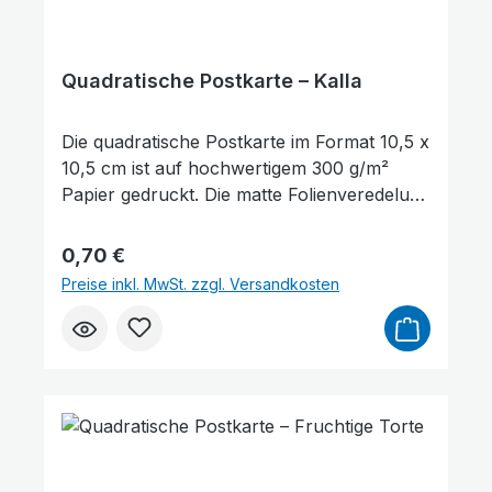
Quadratische Postkarte – Kalla
Die quadratische Postkarte im Format 10,5 x
10,5 cm ist auf hochwertigem 300 g/m²
Papier gedruckt. Die matte Folienveredelung
auf der Vorderseite sorgt für eine dezente,
edle Optik und schützt gleichzeitig die
Regulärer Preis:
0,70 €
Oberfläche. Auf der Vorderseite der
Preise inkl. MwSt. zzgl. Versandkosten
Postkarte befindet sich ein Bibelvers aus
Josua 1,5: „Ich will dich nicht verlassen."
Sie eignet sich hervorragend zum
Verschenken, als kleine Aufmerksamkeit
oder als Zeichen des Trostes und der
Ermutigung. Darüber hinaus kann sie auch
als Lesezeichen für ein Buch genutzt
werden. Die Rückseite der Karte bietet