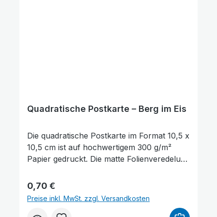
als Lesezeichen für ein Buch genutzt
werden. Die Rückseite der Karte bietet
ausreichend Platz für persönliche
Wünsche, Gedanken oder Grüße.
Quadratische Postkarte – Berg im Eis
Die quadratische Postkarte im Format 10,5 x
10,5 cm ist auf hochwertigem 300 g/m²
Papier gedruckt. Die matte Folienveredelung
auf der Vorderseite sorgt für eine dezente,
edle Optik und schützt gleichzeitig die
Bilder ausblenden
Zurücksetzen
Regulärer Preis:
0,70 €
Oberfläche. Auf der Vorderseite der
Preise inkl. MwSt. zzgl. Versandkosten
Postkarte befindet sich ein Bibelvers aus