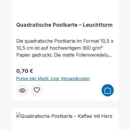
Quadratische Postkarte – Leuchtturm
Die quadratische Postkarte im Format 10,5 x
10,5 cm ist auf hochwertigem 300 g/m²
Papier gedruckt. Die matte Folienveredelung
auf der Vorderseite sorgt für eine dezente,
edle Optik und schützt gleichzeitig die
Regulärer Preis:
0,70 €
Oberfläche. Auf der Vorderseite der
Preise inkl. MwSt. zzgl. Versandkosten
Postkarte befindet sich ein Bibelvers aus
Psalm 27,1: „Der Herr ist mein Licht und
mein Heil." Sie eignet sich hervorragend
zum Verschenken, als kleine
Aufmerksamkeit oder als Zeichen des
Trostes und der Ermutigung. Darüber
hinaus kann sie auch als Lesezeichen für