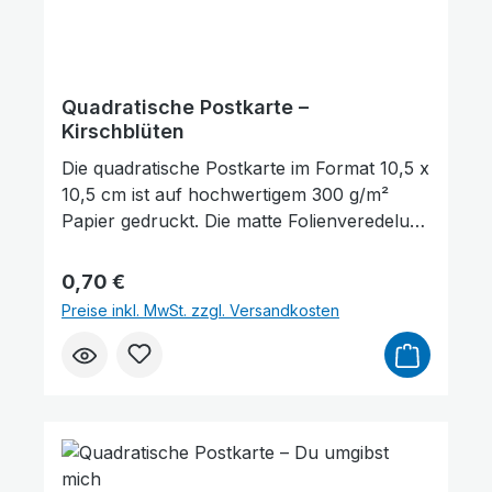
Quadratische Postkarte –
Kirschblüten
Die quadratische Postkarte im Format 10,5 x
10,5 cm ist auf hochwertigem 300 g/m²
Papier gedruckt. Die matte Folienveredelung
auf der Vorderseite sorgt für eine dezente,
edle Optik und schützt gleichzeitig die
Regulärer Preis:
0,70 €
Oberfläche. Auf der Vorderseite der
Preise inkl. MwSt. zzgl. Versandkosten
Postkarte befindet sich ein Bibelvers aus
Philipper 4,4: „Freut euch im Herrn
allezeit!" Sie eignet sich hervorragend zum
Verschenken, als kleine Aufmerksamkeit
oder als Zeichen des Trostes und der
Animationen stoppen
Überschriften hervorheben
Ermutigung. Darüber hinaus kann sie auch
als Lesezeichen für ein Buch genutzt