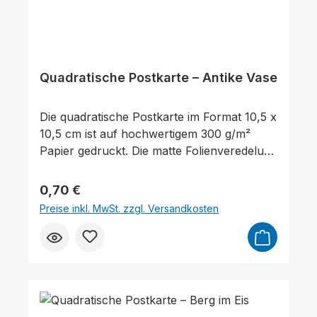
Quadratische Postkarte – Antike Vase
Die quadratische Postkarte im Format 10,5 x
10,5 cm ist auf hochwertigem 300 g/m²
Papier gedruckt. Die matte Folienveredelung
auf der Vorderseite sorgt für eine dezente,
edle Optik und schützt gleichzeitig die
Regulärer Preis:
0,70 €
Oberfläche. Auf der Vorderseite der
Preise inkl. MwSt. zzgl. Versandkosten
Postkarte befindet sich ein Bibelvers aus
Hiob 19,25: „Ich weiß, dass mein Erlöser
lebt." Sie eignet sich hervorragend zum
Verschenken, als kleine Aufmerksamkeit
oder als Zeichen des Trostes und der
Ermutigung. Darüber hinaus kann sie auch