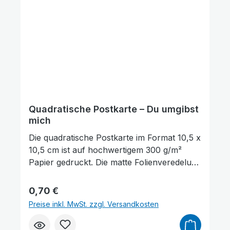
werden. Die Rückseite der Karte bietet
ausreichend Platz für persönliche
Wünsche, Gedanken oder Grüße.
Quadratische Postkarte – Du umgibst
mich
Die quadratische Postkarte im Format 10,5 x
10,5 cm ist auf hochwertigem 300 g/m²
Papier gedruckt. Die matte Folienveredelung
auf der Vorderseite sorgt für eine dezente,
edle Optik und schützt gleichzeitig die
Regulärer Preis:
0,70 €
Oberfläche. Auf der Vorderseite der
Preise inkl. MwSt. zzgl. Versandkosten
Postkarte befindet sich ein Bibelvers aus
Psalm 139,5: „Von allen Seiten umgibst Du