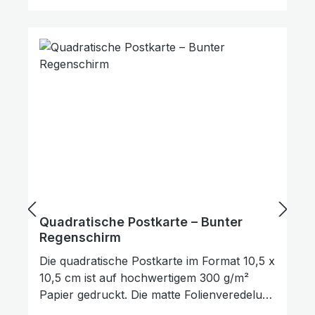
dir gelingen." Sie eignet sich hervorragend
zum Verschenken, als kleine
Aufmerksamkeit oder als Zeichen des
Trostes und der Ermutigung. Darüber
hinaus kann sie auch als Lesezeichen für
ein Buch genutzt werden. Die Rückseite der
Karte bietet ausreichend Platz für
persönliche Wünsche, Gedanken oder
Grüße.
Quadratische Postkarte – Bunter
Regenschirm
Die quadratische Postkarte im Format 10,5 x
10,5 cm ist auf hochwertigem 300 g/m²
Links unterstreichen
Gut lesbare Schrift
Papier gedruckt. Die matte Folienveredelung
auf der Vorderseite sorgt für eine dezente,