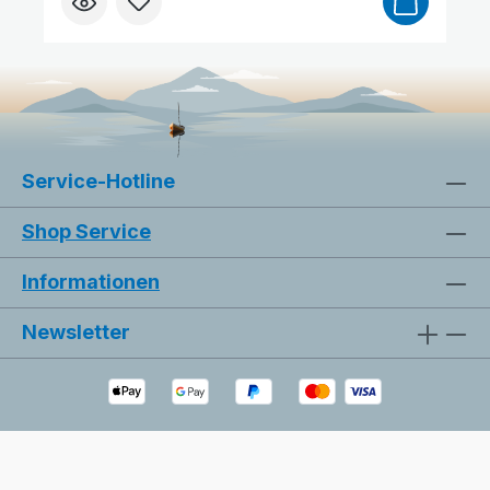
Psalm 50,15: „Rufe mich an in der Not, so
will ich dich erretten." Sie eignet sich
hervorragend zum Verschenken, als kleine
Aufmerksamkeit oder als Zeichen des
Trostes und der Ermutigung. Darüber
hinaus kann sie auch als Lesezeichen für
ein Buch genutzt werden. Die Rückseite der
Service-Hotline
Karte bietet ausreichend Platz für
persönliche Wünsche, Gedanken oder
Shop Service
Grüße.
Informationen
Newsletter