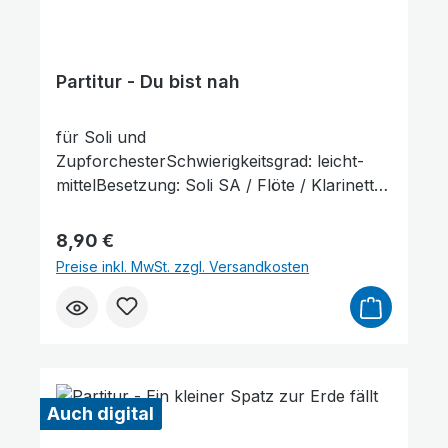
Partitur - Du bist nah
für Soli und
ZupforchesterSchwierigkeitsgrad: leicht-
mittelBesetzung: Soli SA / Flöte / Klarinette
in B / Mandoline 1+2 / Mandola / Gitarre /
KontrabassLieferumfang: Partitur und
Regulärer Preis:
8,90 €
Stimmenauszüge, Stimmenauszüge dürfen
Preise inkl. MwSt. zzgl. Versandkosten
als Kopiervorlage verwendet werden. Die
Lieferzeit beträgt ca. 7 Werktage, da dieser
Artikel erst nach Bestellung gedruckt wird.
Probepartitur
Auch digital