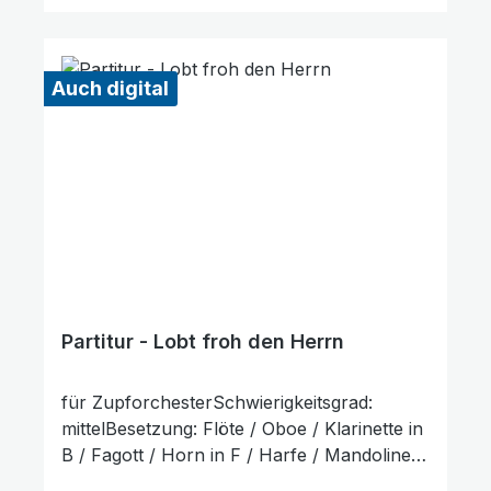
verwendet werden. Die Lieferzeit beträgt ca.
7 Werktage, da dieser Artikel erst nach
Bestellung gedruckt wird. Probepartitur
Auch digital
Links unterstreichen
Gut lesbare Schrift
Partitur - Lobt froh den Herrn
für ZupforchesterSchwierigkeitsgrad:
mittelBesetzung: Flöte / Oboe / Klarinette in
B / Fagott / Horn in F / Harfe / Mandoline
1+2, Mandola, Mandoloncello, Gitarre,