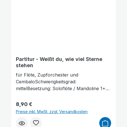
Partitur - Weißt du, wie viel Sterne
stehen
für Flöte, Zupforchester und
CembaloSchwierigkeitsgrad:
mittelBesetzung: Soloflöte / Mandoline 1+2 /
Mandola / Mandoloncello (ad lib.) / Gitarre /
Animationen stoppen
Überschriften hervorheben
Kontrabass / CembaloLieferumfang: Partitur
Regulärer Preis:
8,90 €
und Stimmenauszüge, Stimmenauszüge
Preise inkl. MwSt. zzgl. Versandkosten
dürfen als Kopiervorlage verwendet
werden. Die Lieferzeit beträgt ca. 7