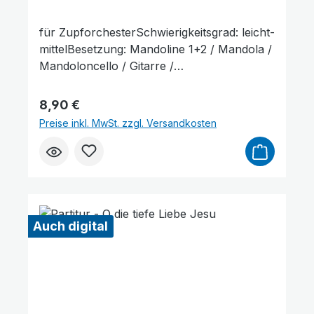
für ZupforchesterSchwierigkeitsgrad: leicht-
mittelBesetzung: Mandoline 1+2 / Mandola /
Mandoloncello / Gitarre /
KontrabassLieferumfang: Partitur und
Stimmenauszüge, Stimmenauszüge dürfen
Regulärer Preis:
8,90 €
als Kopiervorlage verwendet werden. Die
Preise inkl. MwSt. zzgl. Versandkosten
Lieferzeit beträgt ca. 7 Werktage, da dieser
Artikel erst nach Bestellung gedruckt wird.
Probepartitur
Auch digital