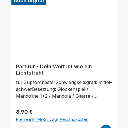
Auch digital
Partitur - Dein Wort ist wie ein
Lichtstrahl
für ZupforchesterSchwierigkeitsgrad: mittel-
schwerBesetzung: Glockenspiel /
Mandoline 1+2 / Mandola / Gitarre /
KontrabassLieferumfang: Partitur und
Stimmenauszüge, Stimmenauszüge dürfen
Regulärer Preis:
8,90 €
als Kopiervorlage verwendet werden. Die
Preise inkl. MwSt. zzgl. Versandkosten
Lieferzeit beträgt ca. 7 Werktage, da dieser