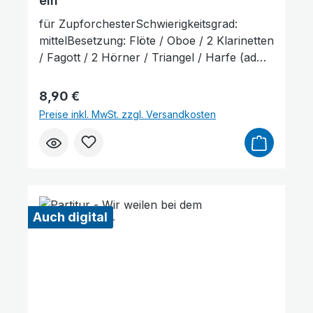
ein
für ZupforchesterSchwierigkeitsgrad:
mittelBesetzung: Flöte / Oboe / 2 Klarinetten
/ Fagott / 2 Hörner / Triangel / Harfe (ad
lib.) / Mandoline 1+2 / Mandola /
Mandoloncello (ad lib.) / Gitarre /
Regulärer Preis:
8,90 €
KontrabassLieferumfang: Partitur und
Preise inkl. MwSt. zzgl. Versandkosten
Stimmenauszüge, Stimmenauszüge dürfen
als Kopiervorlage verwendet werden. Die
Lieferzeit beträgt ca. 7 Werktage, da dieser
Artikel erst nach Bestellung gedruckt wird.
Probepartitur
Auch digital