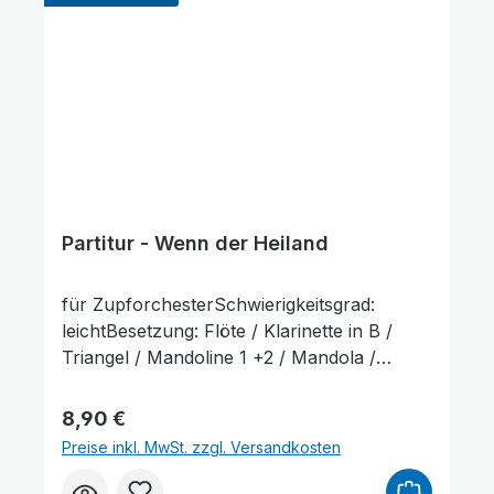
Partitur - Wenn der Heiland
für ZupforchesterSchwierigkeitsgrad:
leichtBesetzung: Flöte / Klarinette in B /
Triangel / Mandoline 1 +2 / Mandola /
Mandoloncello (ad lib.) / Gitarre /
KontrabassLieferumfang: Partitur und
Regulärer Preis:
8,90 €
Stimmenauszüge, Stimmenauszüge dürfen
Preise inkl. MwSt. zzgl. Versandkosten
als Kopiervorlage verwendet werden. Die
Lieferzeit beträgt ca. 7 Werktage, da dieser