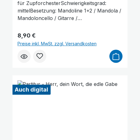
für ZupforchesterSchwierigkeitsgrad:
mittelBesetzung: Mandoline 1+2 / Mandola /
Mandoloncello / Gitarre /
KontrabassLieferumfang: Partitur und
Stimmenauszüge, Stimmenauszüge dürfen
Regulärer Preis:
8,90 €
als Kopiervorlage benutzt werden. Die
Preise inkl. MwSt. zzgl. Versandkosten
Lieferzeit beträgt ca. 7 Werktage, da dieser
Artikel erst nach Bestellung gedruckt wird.
Probepartitur
Farben invertieren
Monochrom
Auch digital