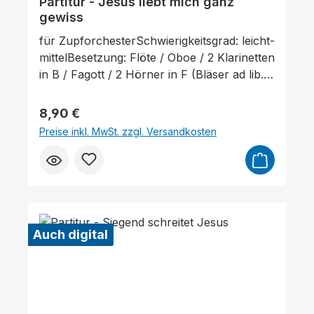
Partitur - Jesus liebt mich ganz
gewiss
für ZupforchesterSchwierigkeitsgrad: leicht-
mittelBesetzung: Flöte / Oboe / 2 Klarinetten
in B / Fagott / 2 Hörner in F (Bläser ad lib.)
/ Mandoline 1+2 / Mandola / Gitarre /
KontrabassLieferumfang: Partitur und
Regulärer Preis:
8,90 €
Stimmenauszüge, Stimmenauszüge dürfen
Preise inkl. MwSt. zzgl. Versandkosten
als Kopiervorlage verwendet werden. Die
Lieferzeit beträgt ca. 7 Werktage, da dieser
Artikel erst nach Bestellung gedruckt wird.
Probepartitur
Auch digital
Bilder ausblenden
Zurücksetzen