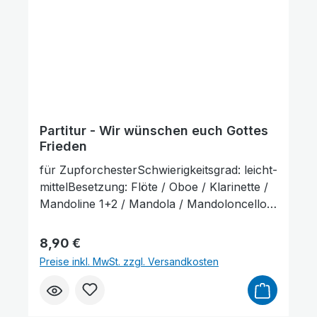
Partitur - Wir wünschen euch Gottes
Frieden
für ZupforchesterSchwierigkeitsgrad: leicht-
mittelBesetzung: Flöte / Oboe / Klarinette /
Mandoline 1+2 / Mandola / Mandoloncello /
Gitarre / KontrabassLieferumfang: Partitur
und Stimmenauszüge, Stimmenauszüge
Regulärer Preis:
8,90 €
dürfen als Kopiervorlage benutzt werden.
Preise inkl. MwSt. zzgl. Versandkosten
Die Lieferzeit beträgt ca. 7 Werktage, da
dieser Artikel erst nach Bestellung gedruckt
wird. Probepartitur