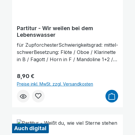
Partitur - Wir weilen bei dem
Lebenswasser
für ZupforchesterSchwierigkeitsgrad: mittel-
schwerBesetzung: Flöte / Oboe / Klarinette
in B / Fagott / Horn in F / Mandoline 1+2 /
Mandola / Mandoloncello (ad lib.) / Gitarre /
KontrabassLieferumfang: Partitur und
Regulärer Preis:
8,90 €
Stimmenauszüge, Stimmenauszüge dürfen
Preise inkl. MwSt. zzgl. Versandkosten
als Kopiervorlage verwendet werden. Die
Lieferzeit beträgt ca. 7 Werktage, da dieser
Artikel erst nach Bestellung gedruckt wird.
Probepartitur
Auch digital