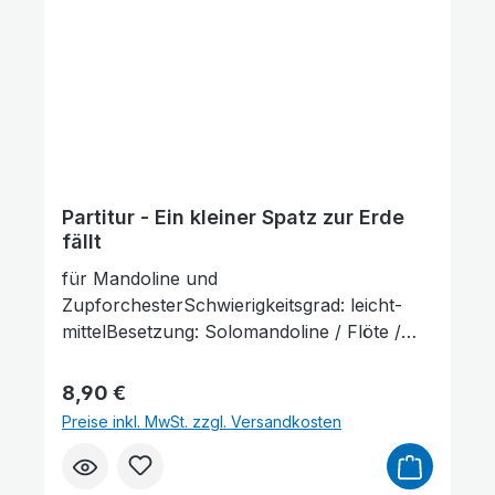
Partitur - Ein kleiner Spatz zur Erde
fällt
für Mandoline und
ZupforchesterSchwierigkeitsgrad: leicht-
mittelBesetzung: Solomandoline / Flöte /
Oboe / 2 Klarinetten / Fagott / 2 Hörner /
Glockenspiel / Mandoline 1+2 / Mandola /
Regulärer Preis:
8,90 €
Mandoloncello / Gitarre / Kontrabass
Preise inkl. MwSt. zzgl. Versandkosten
(Mandoloncello ad lib.)Lieferumfang:
Partitur und Stimmenauszüge,
Stimmenauszüge dürfen als Kopiervorlage