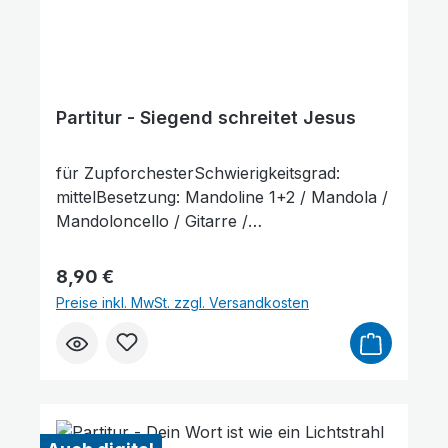
Partitur - Siegend schreitet Jesus
für ZupforchesterSchwierigkeitsgrad:
mittelBesetzung: Mandoline 1+2 / Mandola /
Mandoloncello / Gitarre /
KontrabassLieferumfang: Partitur und
Stimmenauszüge, Stimmenauszüge dürfen
Regulärer Preis:
8,90 €
als Kopiervorlage benutzt werden. Die
Preise inkl. MwSt. zzgl. Versandkosten
Lieferzeit beträgt ca. 7 Werktage, da dieser
Artikel erst nach Bestellung gedruckt
wird.Probepartitur