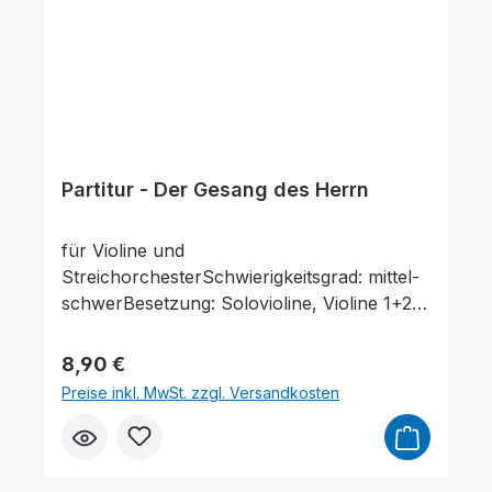
Partitur - Der Gesang des Herrn
für Violine und
StreichorchesterSchwierigkeitsgrad: mittel-
schwerBesetzung: Solovioline, Violine 1+2,
Viola, Violoncello, KontrabassLieferumfang:
Partitur und Stimmenauszüge,
Regulärer Preis:
8,90 €
Stimmenauszüge dürfen als Kopiervorlage
Preise inkl. MwSt. zzgl. Versandkosten
verwendet werden. Die Lieferzeit beträgt ca.
7 Werktage, da dieser Artikel erst nach
Bestellung gedruckt wird. Probepartitur