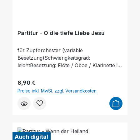
Partitur - O die tiefe Liebe Jesu
für Zupforchester (variable
Besetzung)Schwierigkeitsgrad:
leichtBesetzung: Flöte / Oboe / Klarinette in
B / Fagott / Horn in F / Mandoline 1+2 /
Mandola / Mandoloncello / Gitarre /
Regulärer Preis:
8,90 €
KontrabassLieferumfang: Partitur und
Preise inkl. MwSt. zzgl. Versandkosten
Stimmenauszüge, Stimmenauszüge dürfen
als Kopiervorlage verwendet werden. Die
Lieferzeit beträgt ca. 7 Werktage, da dieser
Artikel erst nach Bestellung gedruckt
Großer Cursor
Leseführung
wird.Probepartitur
Auch digital