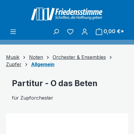
alt springen
0,00 €*
Musik
Noten
Orchester & Ensembles
Zupfer
Allgemein
Partitur - O das Beten
für Zupforchester
Bildergalerie überspringen