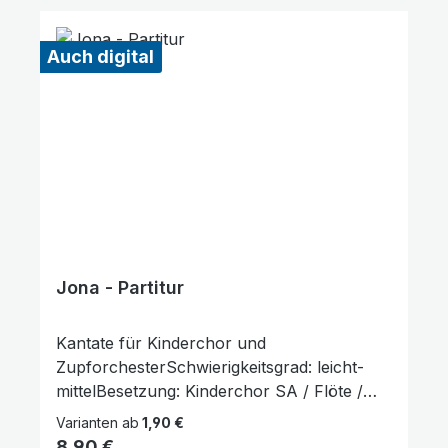
Auch digital
Jona - Partitur
Kantate für Kinderchor und
ZupforchesterSchwierigkeitsgrad: leicht-
mittelBesetzung: Kinderchor SA / Flöte /
Oboe / Triangel / Glockenspiel / Mandoline
Varianten ab
1,90 €
1+2 / Mandola / Mandoloncello (ad lib.) /
Regulärer Preis:
8,90 €