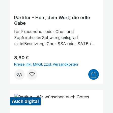
Partitur - Herr, dein Wort, die edle
Gabe
für Frauenchor oder Chor und
ZupforchesterSchwierigkeitsgrad:
mittelBesetzung: Chor SSA oder SATB /
Flöte / Mandoline 1+2 / Mandola / Gitarre /
KontrabassLieferumfang: Partitur und
Regulärer Preis:
8,90 €
Stimmenauszüge, Stimmenauszüge dürfen
Preise inkl. MwSt. zzgl. Versandkosten
als Kopiervorlage verwendet werden. Die
Lieferzeit beträgt ca. 7 Werktage, da dieser
Artikel erst nach Bestellung gedruckt wird.
Probepartitur
Auch digital