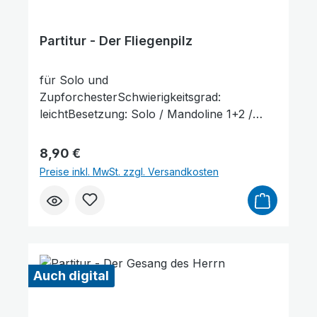
Partitur - Der Fliegenpilz
für Solo und
ZupforchesterSchwierigkeitsgrad:
leichtBesetzung: Solo / Mandoline 1+2 /
Mandola / Mandoloncello / Gitarre /
Text vergrößern
Hochkontrastmodus
KontrabassLieferumfang: Partitur und
Regulärer Preis:
8,90 €
Stimmenauszüge, Stimmenauszüge dürfen
Preise inkl. MwSt. zzgl. Versandkosten
als Kopiervorlage verwendet werden. Die
Lieferzeit beträgt ca. 7 Werktage, da dieser
Artikel erst nach Bestellung gedruckt wird.
Probepartitur
Auch digital