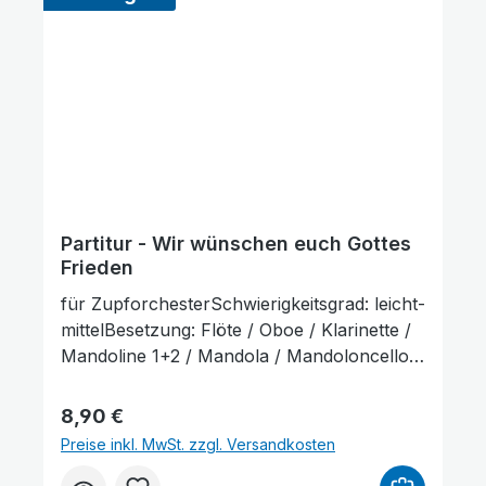
Partitur - Wir wünschen euch Gottes
Frieden
für ZupforchesterSchwierigkeitsgrad: leicht-
mittelBesetzung: Flöte / Oboe / Klarinette /
Mandoline 1+2 / Mandola / Mandoloncello /
Gitarre / KontrabassLieferumfang: Partitur
und Stimmenauszüge, Stimmenauszüge
Regulärer Preis:
8,90 €
dürfen als Kopiervorlage benutzt werden.
Preise inkl. MwSt. zzgl. Versandkosten
Die Lieferzeit beträgt ca. 7 Werktage, da