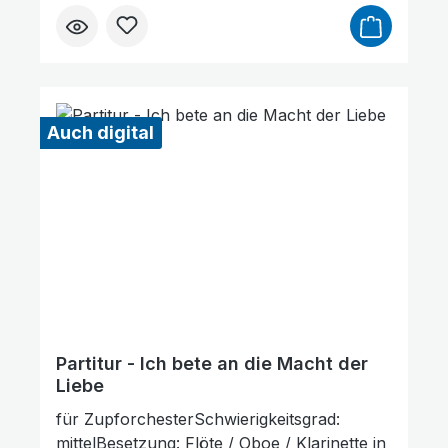
dürfen als Kopiervorlage verwendet
werden. Die Lieferzeit beträgt ca. 7
Werktage, da dieser Artikel erst nach
Bestellung gedruckt wird. Probepartitur
Auch digital
Partitur - Ich bete an die Macht der
Liebe
für ZupforchesterSchwierigkeitsgrad:
mittelBesetzung: Flöte / Oboe / Klarinette in