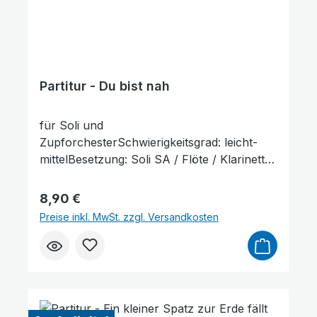
Partitur - Du bist nah
für Soli und
ZupforchesterSchwierigkeitsgrad: leicht-
mittelBesetzung: Soli SA / Flöte / Klarinette
in B / Mandoline 1+2 / Mandola / Gitarre /
KontrabassLieferumfang: Partitur und
Regulärer Preis:
8,90 €
Stimmenauszüge, Stimmenauszüge dürfen
Preise inkl. MwSt. zzgl. Versandkosten
als Kopiervorlage verwendet werden. Die
Lieferzeit beträgt ca. 7 Werktage, da dieser
Artikel erst nach Bestellung gedruckt wird.
Probepartitur