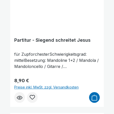
Partitur - Siegend schreitet Jesus
für ZupforchesterSchwierigkeitsgrad:
mittelBesetzung: Mandoline 1+2 / Mandola /
Mandoloncello / Gitarre /
KontrabassLieferumfang: Partitur und
Stimmenauszüge, Stimmenauszüge dürfen
Regulärer Preis:
8,90 €
als Kopiervorlage benutzt werden. Die
Preise inkl. MwSt. zzgl. Versandkosten
Lieferzeit beträgt ca. 7 Werktage, da dieser
Artikel erst nach Bestellung gedruckt
wird.Probepartitur