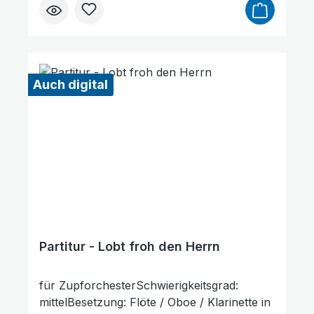
Partitur und Stimmenauszüge,
Stimmenauszüge dürfen als Kopiervorlage
verwendet werden. Die Lieferzeit beträgt ca.
7 Werktage, da dieser Artikel erst nach
Bestellung gedruckt wird. Probepartitur
Auch digital
Links unterstreichen
Gut lesbare Schrift
Partitur - Lobt froh den Herrn
für ZupforchesterSchwierigkeitsgrad:
mittelBesetzung: Flöte / Oboe / Klarinette in