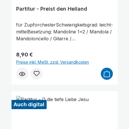
Partitur - Preist den Heiland
für ZupforchesterSchwierigkeitsgrad: leicht-
mittelBesetzung: Mandoline 1+2 / Mandola /
Mandoloncello / Gitarre /
KontrabassLieferumfang: Partitur und
Stimmenauszüge, Stimmenauszüge dürfen
Regulärer Preis:
8,90 €
als Kopiervorlage verwendet werden. Die
Preise inkl. MwSt. zzgl. Versandkosten
Lieferzeit beträgt ca. 7 Werktage, da dieser
Artikel erst nach Bestellung gedruckt wird.
Probepartitur
Auch digital