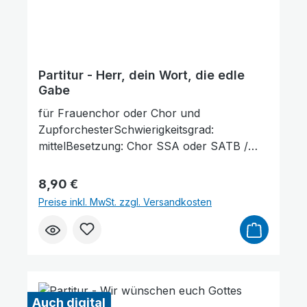
Partitur - Herr, dein Wort, die edle
Gabe
für Frauenchor oder Chor und
ZupforchesterSchwierigkeitsgrad:
mittelBesetzung: Chor SSA oder SATB /
Flöte / Mandoline 1+2 / Mandola / Gitarre /
KontrabassLieferumfang: Partitur und
Regulärer Preis:
8,90 €
Stimmenauszüge, Stimmenauszüge dürfen
Preise inkl. MwSt. zzgl. Versandkosten
als Kopiervorlage verwendet werden. Die
Lieferzeit beträgt ca. 7 Werktage, da dieser
Artikel erst nach Bestellung gedruckt wird.
Probepartitur
Auch digital