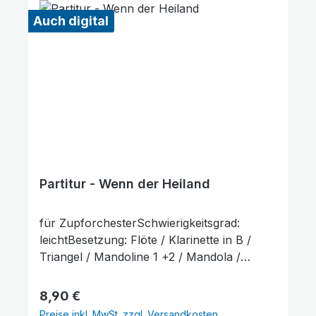
Auch digital
Partitur - Wenn der Heiland
für ZupforchesterSchwierigkeitsgrad:
leichtBesetzung: Flöte / Klarinette in B /
Triangel / Mandoline 1 +2 / Mandola /
Mandoloncello (ad lib.) / Gitarre /
KontrabassLieferumfang: Partitur und
Regulärer Preis:
8,90 €
Stimmenauszüge, Stimmenauszüge dürfen
Preise inkl. MwSt. zzgl. Versandkosten