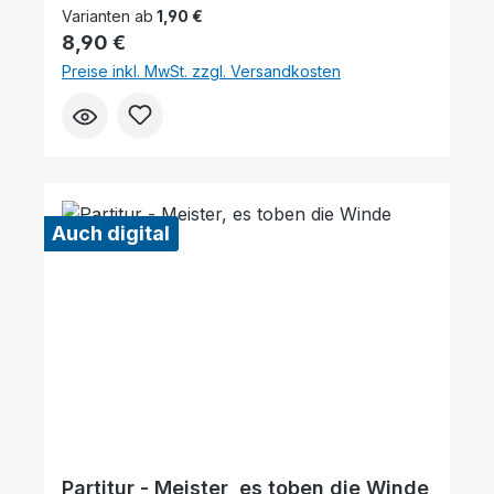
Oboe / Triangel / Glockenspiel / Mandoline
Varianten ab
1,90 €
1+2 / Mandola / Mandoloncello (ad lib.) /
Regulärer Preis:
8,90 €
Gitarre / Kontrabass Lieferumfang: Partitur
Preise inkl. MwSt. zzgl. Versandkosten
Die Lieferzeit beträgt ca. 7-14 Werktage, da
dieser Artikel erst nach Bestellung gedruckt
wird.Probepartitur
Auch digital
Partitur - Meister, es toben die Winde