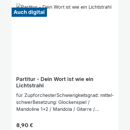
Auch digital
Partitur - Dein Wort ist wie ein
Lichtstrahl
für ZupforchesterSchwierigkeitsgrad: mittel-
schwerBesetzung: Glockenspiel /
Mandoline 1+2 / Mandola / Gitarre /
KontrabassLieferumfang: Partitur und
Stimmenauszüge, Stimmenauszüge dürfen
Regulärer Preis:
8,90 €