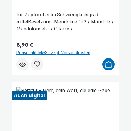
für ZupforchesterSchwierigkeitsgrad:
mittelBesetzung: Mandoline 1+2 / Mandola /
Mandoloncello / Gitarre /
KontrabassLieferumfang: Partitur und
Stimmenauszüge, Stimmenauszüge dürfen
Regulärer Preis:
8,90 €
als Kopiervorlage benutzt werden. Die
Preise inkl. MwSt. zzgl. Versandkosten
Lieferzeit beträgt ca. 7 Werktage, da dieser
Artikel erst nach Bestellung gedruckt wird.
Farben invertieren
Monochrom
Probepartitur
Auch digital