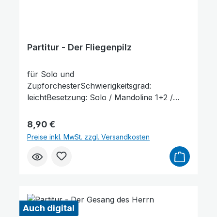
Partitur - Der Fliegenpilz
für Solo und
ZupforchesterSchwierigkeitsgrad:
Text vergrößern
Hochkontrastmodus
leichtBesetzung: Solo / Mandoline 1+2 /
Mandola / Mandoloncello / Gitarre /
KontrabassLieferumfang: Partitur und
Regulärer Preis:
8,90 €
Stimmenauszüge, Stimmenauszüge dürfen
Preise inkl. MwSt. zzgl. Versandkosten
als Kopiervorlage verwendet werden. Die
Lieferzeit beträgt ca. 7 Werktage, da dieser
Artikel erst nach Bestellung gedruckt wird.
Probepartitur
Auch digital