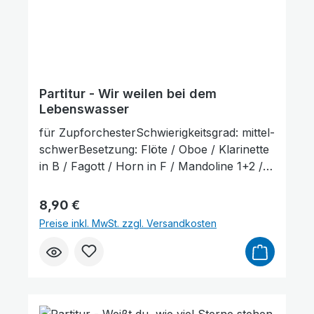
Partitur - Wir weilen bei dem
Lebenswasser
für ZupforchesterSchwierigkeitsgrad: mittel-
schwerBesetzung: Flöte / Oboe / Klarinette
in B / Fagott / Horn in F / Mandoline 1+2 /
Mandola / Mandoloncello (ad lib.) / Gitarre /
KontrabassLieferumfang: Partitur und
Regulärer Preis:
8,90 €
Stimmenauszüge, Stimmenauszüge dürfen
Preise inkl. MwSt. zzgl. Versandkosten
als Kopiervorlage verwendet werden. Die
Lieferzeit beträgt ca. 7 Werktage, da dieser
Artikel erst nach Bestellung gedruckt wird.
Probepartitur