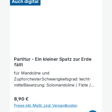
Auch digital
Partitur - Ein kleiner Spatz zur Erde
fällt
für Mandoline und
ZupforchesterSchwierigkeitsgrad: leicht-
mittelBesetzung: Solomandoline / Flöte /
Oboe / 2 Klarinetten / Fagott / 2 Hörner /
Glockenspiel / Mandoline 1+2 / Mandola /
Regulärer Preis:
8,90 €
Mandoloncello / Gitarre / Kontrabass
Preise inkl. MwSt. zzgl. Versandkosten
(Mandoloncello ad lib.)Lieferumfang: