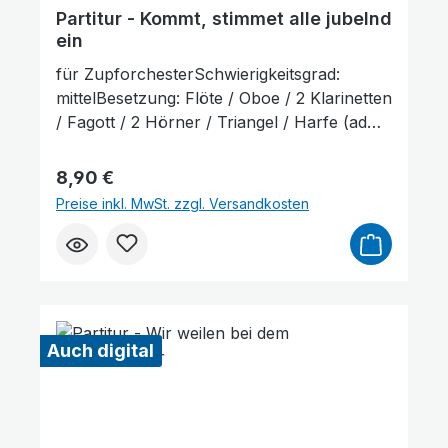
Partitur - Kommt, stimmet alle jubelnd
ein
für ZupforchesterSchwierigkeitsgrad:
mittelBesetzung: Flöte / Oboe / 2 Klarinetten
/ Fagott / 2 Hörner / Triangel / Harfe (ad
lib.) / Mandoline 1+2 / Mandola /
Mandoloncello (ad lib.) / Gitarre /
Regulärer Preis:
8,90 €
KontrabassLieferumfang: Partitur und
Preise inkl. MwSt. zzgl. Versandkosten
Stimmenauszüge, Stimmenauszüge dürfen
als Kopiervorlage verwendet werden. Die
Lieferzeit beträgt ca. 7 Werktage, da dieser
Artikel erst nach Bestellung gedruckt wird.
Probepartitur
Auch digital