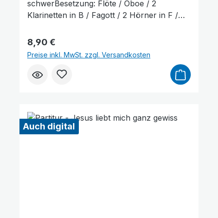
schwerBesetzung: Flöte / Oboe / 2
Klarinetten in B / Fagott / 2 Hörner in F /
Harfe (Bläser, Hrf ad lib.) / Mandoline 1+2 /
Mandola / Mandoloncello / Gitarre /
Regulärer Preis:
8,90 €
Kontrabass Lieferumfang: Partitur und
Preise inkl. MwSt. zzgl. Versandkosten
Stimmenauszüge, Stimmenauszüge dürfen
als Kopiervorlage verwendet werden. Die
Lieferzeit beträgt ca. 7 Werktage, da dieser
Artikel erst nach Bestellung gedruckt wird.
Probepartitur
Auch digital