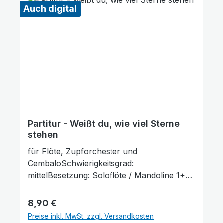
Auch digital
Partitur - Weißt du, wie viel Sterne
stehen
für Flöte, Zupforchester und
CembaloSchwierigkeitsgrad:
Animationen stoppen
Überschriften hervorheben
mittelBesetzung: Soloflöte / Mandoline 1+2 /
Mandola / Mandoloncello (ad lib.) / Gitarre /
Kontrabass / CembaloLieferumfang: Partitur
Regulärer Preis:
8,90 €
und Stimmenauszüge, Stimmenauszüge
Preise inkl. MwSt. zzgl. Versandkosten