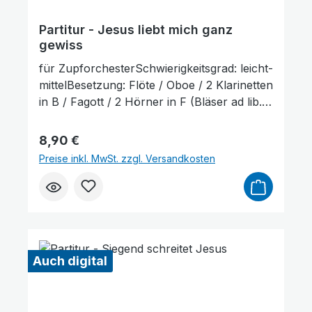
Partitur - Jesus liebt mich ganz
gewiss
für ZupforchesterSchwierigkeitsgrad: leicht-
mittelBesetzung: Flöte / Oboe / 2 Klarinetten
in B / Fagott / 2 Hörner in F (Bläser ad lib.)
/ Mandoline 1+2 / Mandola / Gitarre /
KontrabassLieferumfang: Partitur und
Regulärer Preis:
8,90 €
Stimmenauszüge, Stimmenauszüge dürfen
Preise inkl. MwSt. zzgl. Versandkosten
als Kopiervorlage verwendet werden. Die
Lieferzeit beträgt ca. 7 Werktage, da dieser
Artikel erst nach Bestellung gedruckt wird.
Probepartitur
Auch digital
Bilder ausblenden
Zurücksetzen