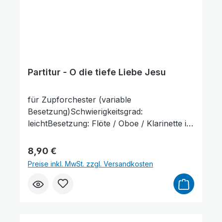
Partitur - O die tiefe Liebe Jesu
für Zupforchester (variable
Besetzung)Schwierigkeitsgrad:
leichtBesetzung: Flöte / Oboe / Klarinette in
B / Fagott / Horn in F / Mandoline 1+2 /
Mandola / Mandoloncello / Gitarre /
Regulärer Preis:
8,90 €
KontrabassLieferumfang: Partitur und
Preise inkl. MwSt. zzgl. Versandkosten
Stimmenauszüge, Stimmenauszüge dürfen
als Kopiervorlage verwendet werden. Die
Großer Cursor
Leseführung
Lieferzeit beträgt ca. 7 Werktage, da dieser
Artikel erst nach Bestellung gedruckt
wird.Probepartitur