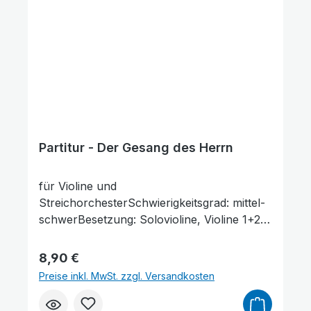
Partitur - Der Gesang des Herrn
für Violine und
StreichorchesterSchwierigkeitsgrad: mittel-
schwerBesetzung: Solovioline, Violine 1+2,
Viola, Violoncello, KontrabassLieferumfang:
Partitur und Stimmenauszüge,
Regulärer Preis:
8,90 €
Stimmenauszüge dürfen als Kopiervorlage
Preise inkl. MwSt. zzgl. Versandkosten
verwendet werden. Die Lieferzeit beträgt ca.
7 Werktage, da dieser Artikel erst nach