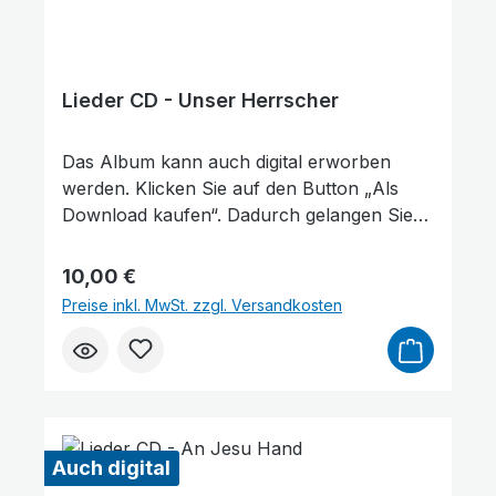
Lieder CD - Unser Herrscher
Das Album kann auch digital erworben
werden. Klicken Sie auf den Button „Als
Download kaufen“. Dadurch gelangen Sie
auf unsere digitale Plattform von der
Friedensstimme. Dort finden Sie das Album
Regulärer Preis:
10,00 €
und können auch einzelne Tracks (Lieder)
Preise inkl. MwSt. zzgl. Versandkosten
nach Belieben kaufen. Wie gefällt Ihnen
unser Produkt? ★★★★★ Geben Sie
eine Bewertung ab und helfen Sie anderen,
die richtige Wahl zu treffen. Vielen Dank für
Ihre Unterstützung!
Auch digital
Bilder ausblenden
Zurücksetzen