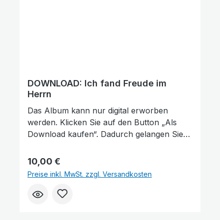
DOWNLOAD: Ich fand Freude im
Herrn
Das Album kann nur digital erworben
werden. Klicken Sie auf den Button „Als
Download kaufen“. Dadurch gelangen Sie
auf unsere digitale Plattform von der
Friedensstimme. Dort finden Sie das Album
Regulärer Preis:
10,00 €
und können auch einzelne Tracks (Lieder)
Preise inkl. MwSt. zzgl. Versandkosten
nach Belieben kaufen. Wie gefällt Ihnen
unser Produkt? ★★★★★ Geben Sie
eine Bewertung ab und helfen Sie anderen,
die richtige Wahl zu treffen. Vielen Dank für