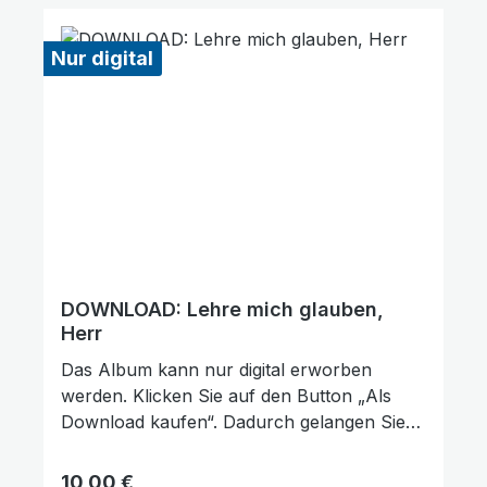
Ihre Unterstützung!
Nur digital
DOWNLOAD: Lehre mich glauben,
Herr
Das Album kann nur digital erworben
werden. Klicken Sie auf den Button „Als
Download kaufen“. Dadurch gelangen Sie
auf unsere digitale Plattform von der
Friedensstimme. Dort finden Sie das Album
Regulärer Preis:
10,00 €