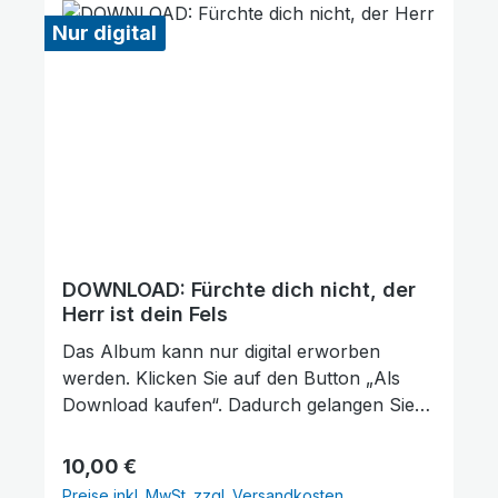
Nur digital
DOWNLOAD: Fürchte dich nicht, der
Herr ist dein Fels
Das Album kann nur digital erworben
werden. Klicken Sie auf den Button „Als
Download kaufen“. Dadurch gelangen Sie
auf unsere digitale Plattform von der
Friedensstimme. Dort finden Sie das Album
Regulärer Preis:
10,00 €
und können auch einzelne Tracks (Lieder)
Preise inkl. MwSt. zzgl. Versandkosten