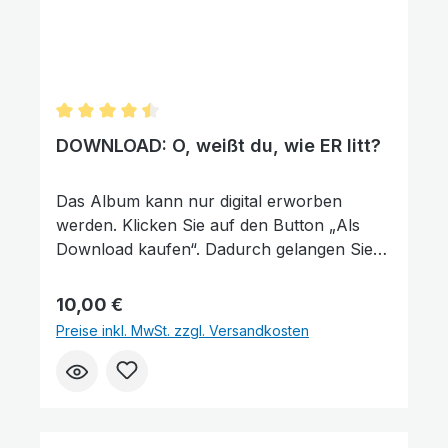
Durchschnittliche Bewertung von 4.5 von 5 Sterne
DOWNLOAD: O, weißt du, wie ER litt?
Text vergrößern
Hochkontrastmodus
Das Album kann nur digital erworben
werden. Klicken Sie auf den Button „Als
Download kaufen“. Dadurch gelangen Sie
auf unsere digitale Plattform von der
Friedensstimme. Dort finden Sie das Album
Regulärer Preis:
10,00 €
und können auch einzelne Tracks (Lieder)
Preise inkl. MwSt. zzgl. Versandkosten
nach Belieben kaufen. Wie gefällt Ihnen
unser Produkt? ★★★★★ Geben Sie
eine Bewertung ab und helfen Sie anderen,
die richtige Wahl zu treffen. Vielen Dank für
Ihre Unterstützung!