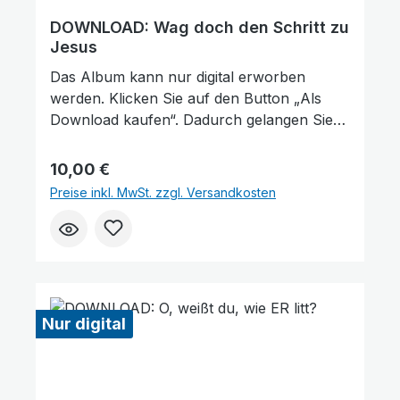
DOWNLOAD: Wag doch den Schritt zu
Jesus
Das Album kann nur digital erworben
werden. Klicken Sie auf den Button „Als
Download kaufen“. Dadurch gelangen Sie
auf unsere digitale Plattform von der
Friedensstimme. Dort finden Sie das Album
Regulärer Preis:
10,00 €
und können auch einzelne Tracks (Lieder)
Preise inkl. MwSt. zzgl. Versandkosten
nach Belieben kaufen. Wie gefällt Ihnen
unser Produkt? ★★★★★ Geben Sie
eine Bewertung ab und helfen Sie anderen,
die richtige Wahl zu treffen. Vielen Dank für
Ihre Unterstützung!
Nur digital