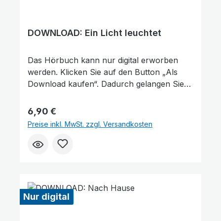
DOWNLOAD: Ein Licht leuchtet
Das Hörbuch kann nur digital erworben
werden. Klicken Sie auf den Button „Als
Download kaufen“. Dadurch gelangen Sie
auf unsere digitale Plattform von der
Friedensstimme. Dort finden Sie das
Regulärer Preis:
6,90 €
Hörbuch und können es kaufen. Wie
Preise inkl. MwSt. zzgl. Versandkosten
gefällt Ihnen unser Produkt? ★★★★★
Geben Sie eine Bewertung ab und helfen
Sie anderen, die richtige Wahl zu treffen.
Vielen Dank für Ihre Unterstützung!
Nur digital