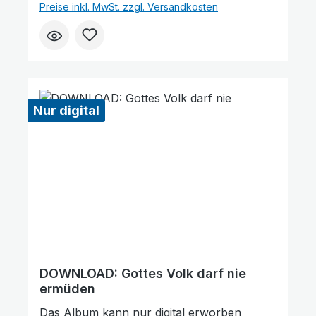
und können auch einzelne Tracks (Lieder)
Preise inkl. MwSt. zzgl. Versandkosten
nach Belieben kaufen. Wie gefällt Ihnen
unser Produkt? ★★★★★ Geben Sie
eine Bewertung ab und helfen Sie anderen,
die richtige Wahl zu treffen. Vielen Dank für
Ihre Unterstützung!
Nur digital
DOWNLOAD: Gottes Volk darf nie
ermüden
Das Album kann nur digital erworben