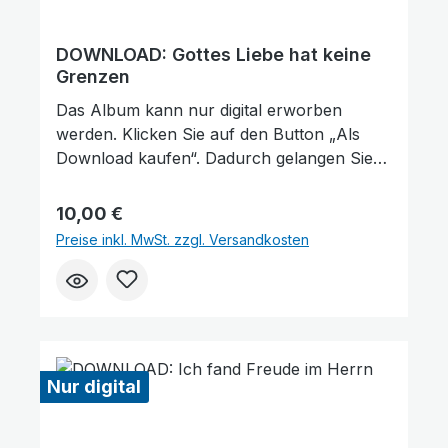
DOWNLOAD: Gottes Liebe hat keine
Grenzen
Das Album kann nur digital erworben
werden. Klicken Sie auf den Button „Als
Download kaufen“. Dadurch gelangen Sie
auf unsere digitale Plattform von der
Friedensstimme. Dort finden Sie das Album
Regulärer Preis:
10,00 €
und können auch einzelne Tracks (Lieder)
Preise inkl. MwSt. zzgl. Versandkosten
nach Belieben kaufen. Wie gefällt Ihnen
unser Produkt? ★★★★★ Geben Sie
eine Bewertung ab und helfen Sie anderen,
die richtige Wahl zu treffen. Vielen Dank für
Ihre Unterstützung!
Nur digital