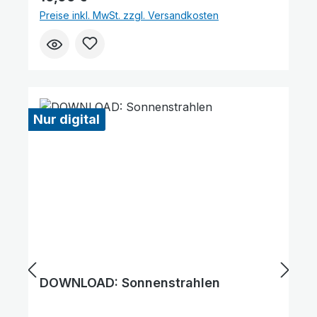
und können auch einzelne Tracks (Lieder)
Preise inkl. MwSt. zzgl. Versandkosten
nach Belieben kaufen. Wie gefällt Ihnen
unser Produkt? ★★★★★ Geben Sie
eine Bewertung ab und helfen Sie anderen,
die richtige Wahl zu treffen. Vielen Dank für
Ihre Unterstützung!
Nur digital
Links unterstreichen
Gut lesbare Schrift
DOWNLOAD: Sonnenstrahlen