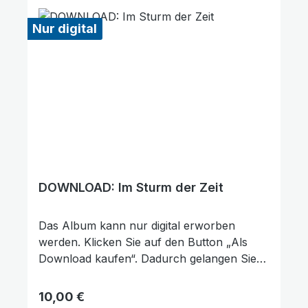
Ihre Unterstützung!
Nur digital
DOWNLOAD: Im Sturm der Zeit
Das Album kann nur digital erworben
werden. Klicken Sie auf den Button „Als
Download kaufen“. Dadurch gelangen Sie
auf unsere digitale Plattform von der
Friedensstimme. Dort finden Sie das Album
Regulärer Preis:
10,00 €