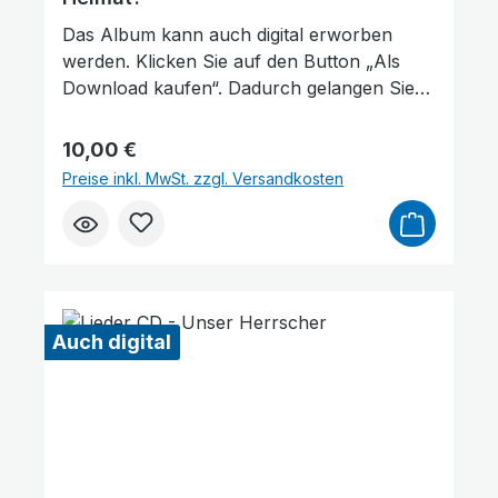
Das Album kann auch digital erworben
werden. Klicken Sie auf den Button „Als
Download kaufen“. Dadurch gelangen Sie
auf unsere digitale Plattform von der
Friedensstimme. Dort finden Sie das Album
Regulärer Preis:
10,00 €
und können auch einzelne Tracks (Lieder)
Preise inkl. MwSt. zzgl. Versandkosten
nach Belieben kaufen. Wie gefällt Ihnen
unser Produkt? ★★★★★ Geben Sie
eine Bewertung ab und helfen Sie anderen,
die richtige Wahl zu treffen. Vielen Dank für
Ihre Unterstützung!
Auch digital