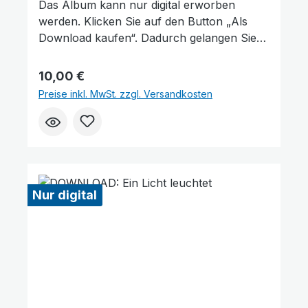
Das Album kann nur digital erworben
werden. Klicken Sie auf den Button „Als
Download kaufen“. Dadurch gelangen Sie
auf unsere digitale Plattform von der
Friedensstimme. Dort finden Sie das Album
Regulärer Preis:
10,00 €
und können auch einzelne Tracks (Lieder)
Preise inkl. MwSt. zzgl. Versandkosten
nach Belieben kaufen. Wie gefällt Ihnen
unser Produkt? ★★★★★ Geben Sie
eine Bewertung ab und helfen Sie anderen,
die richtige Wahl zu treffen. Vielen Dank für
Ihre Unterstützung!
Nur digital