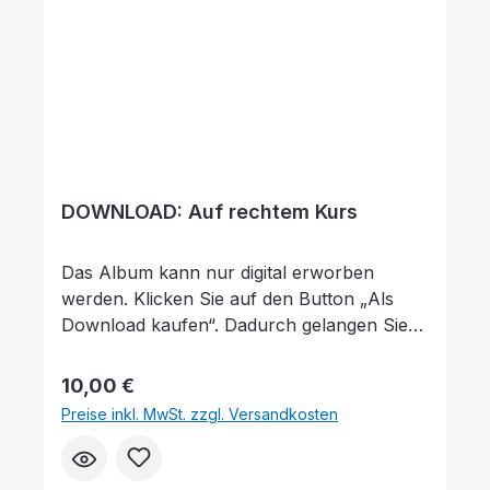
DOWNLOAD: Auf rechtem Kurs
Das Album kann nur digital erworben
werden. Klicken Sie auf den Button „Als
Download kaufen“. Dadurch gelangen Sie
auf unsere digitale Plattform von der
Friedensstimme. Dort finden Sie das Album
Regulärer Preis:
10,00 €
und können auch einzelne Tracks (Lieder)
Preise inkl. MwSt. zzgl. Versandkosten
Großer Cursor
Leseführung
nach Belieben kaufen. Wie gefällt Ihnen
unser Produkt? ★★★★★ Geben Sie
eine Bewertung ab und helfen Sie anderen,