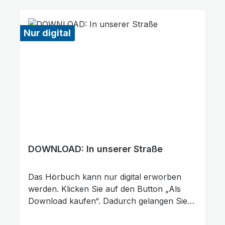
Vielen Dank für Ihre Unterstützung!
Nur digital
DOWNLOAD: In unserer Straße
Animationen stoppen
Überschriften hervorheben
Das Hörbuch kann nur digital erworben
werden. Klicken Sie auf den Button „Als
Download kaufen“. Dadurch gelangen Sie
auf unsere digitale Plattform von der