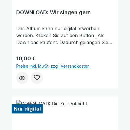
DOWNLOAD: Wir singen gern
Das Album kann nur digital erworben
werden. Klicken Sie auf den Button „Als
Download kaufen“. Dadurch gelangen Sie
auf unsere digitale Plattform von der
Friedensstimme. Dort finden Sie das Album
Regulärer Preis:
10,00 €
und können auch einzelne Tracks (Lieder)
Farben invertieren
Monochrom
Preise inkl. MwSt. zzgl. Versandkosten
nach Belieben kaufen. Wie gefällt Ihnen
unser Produkt? ★★★★★ Geben Sie
eine Bewertung ab und helfen Sie anderen,
die richtige Wahl zu treffen. Vielen Dank für
Ihre Unterstützung!
Nur digital