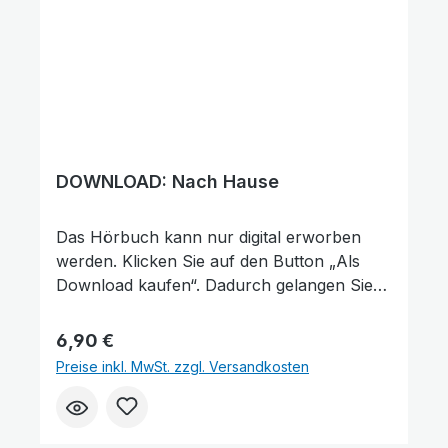
DOWNLOAD: Nach Hause
Das Hörbuch kann nur digital erworben
werden. Klicken Sie auf den Button „Als
Download kaufen“. Dadurch gelangen Sie
auf unsere digitale Plattform von der
Friedensstimme. Dort finden Sie das
Regulärer Preis:
6,90 €
Hörbuch und können es kaufen. Wie
Preise inkl. MwSt. zzgl. Versandkosten
gefällt Ihnen unser Produkt? ★★★★★
Geben Sie eine Bewertung ab und helfen
Sie anderen, die richtige Wahl zu treffen.