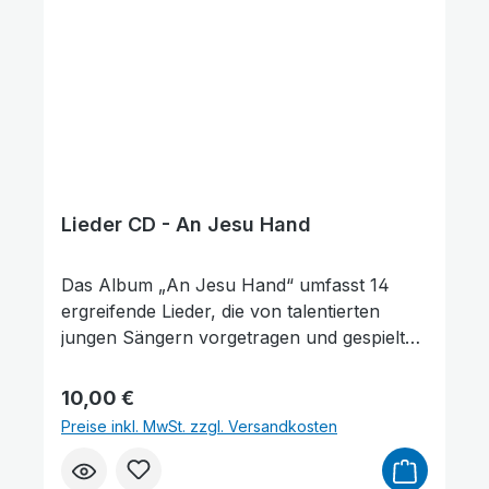
Lieder CD - An Jesu Hand
Das Album „An Jesu Hand“ umfasst 14
ergreifende Lieder, die von talentierten
jungen Sängern vorgetragen und gespielt
werden. Diese Lieder vermitteln kraftvolle
Botschaften des Glaubens und der
Regulärer Preis:
10,00 €
Ermutigung, die Jung und Alt
Preise inkl. MwSt. zzgl. Versandkosten
gleichermaßen ansprechen. Ein zentrales
Stück des Albums ist das Lied „Die Last