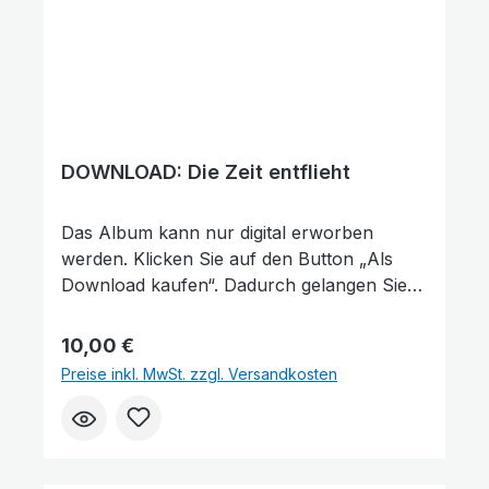
DOWNLOAD: Die Zeit entflieht
Das Album kann nur digital erworben
werden. Klicken Sie auf den Button „Als
Download kaufen“. Dadurch gelangen Sie
auf unsere digitale Plattform von der
Friedensstimme. Dort finden Sie das Album
Regulärer Preis:
10,00 €
und können auch einzelne Tracks (Lieder)
Preise inkl. MwSt. zzgl. Versandkosten
nach Belieben kaufen. Wie gefällt Ihnen
unser Produkt? ★★★★★ Geben Sie
eine Bewertung ab und helfen Sie anderen,
die richtige Wahl zu treffen. Vielen Dank für