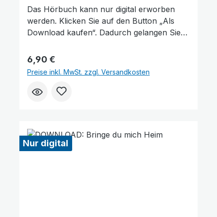
Das Hörbuch kann nur digital erworben
werden. Klicken Sie auf den Button „Als
Download kaufen“. Dadurch gelangen Sie
auf unsere digitale Plattform von der
Friedensstimme. Dort finden Sie das
Regulärer Preis:
6,90 €
Hörbuch und können es kaufen. Wie
Preise inkl. MwSt. zzgl. Versandkosten
gefällt Ihnen unser Produkt? ★★★★★
Geben Sie eine Bewertung ab und helfen
Sie anderen, die richtige Wahl zu treffen.
Vielen Dank für Ihre Unterstützung!
Nur digital