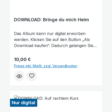
DOWNLOAD: Bringe du mich Heim
Das Album kann nur digital erworben
werden. Klicken Sie auf den Button „Als
Download kaufen“. Dadurch gelangen Sie
auf unsere digitale Plattform von der
Friedensstimme. Dort finden Sie das Album
Regulärer Preis:
10,00 €
und können auch einzelne Tracks (Lieder)
Preise inkl. MwSt. zzgl. Versandkosten
nach Belieben kaufen. Wie gefällt Ihnen
unser Produkt? ★★★★★ Geben Sie
eine Bewertung ab und helfen Sie anderen,
die richtige Wahl zu treffen. Vielen Dank für
Ihre Unterstützung!
Nur digital