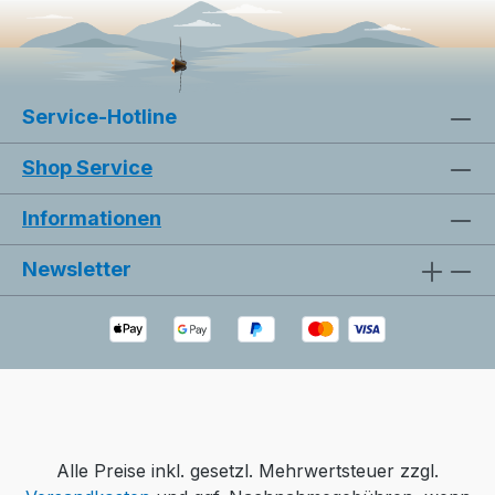
können. Das Album kann auch digital
erworben werden. Klicken Sie auf den
Button „Als Download kaufen“. Dadurch
gelangen Sie auf unsere digitale Plattform
Service-Hotline
von der Friedensstimme. Dort finden Sie das
Album und können auch einzelne Tracks
Shop Service
(Lieder) nach Belieben kaufen. Wie gefällt
Ihnen unser Produkt? ★★★★★ Geben
Informationen
Sie eine Bewertung ab und helfen Sie
anderen, die richtige Wahl zu treffen. Vielen
Newsletter
Dank für Ihre Unterstützung!
Bilder ausblenden
Zurücksetzen
Alle Preise inkl. gesetzl. Mehrwertsteuer zzgl.