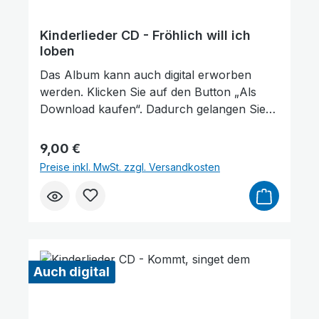
Dank für Ihre Unterstützung!
Kinderlieder CD - Fröhlich will ich
loben
Das Album kann auch digital erworben
werden. Klicken Sie auf den Button „Als
Animationen stoppen
Überschriften hervorheben
Download kaufen“. Dadurch gelangen Sie
auf unsere digitale Plattform von der
Friedensstimme. Dort finden Sie das Album
Regulärer Preis:
9,00 €
und können auch einzelne Tracks (Lieder)
Preise inkl. MwSt. zzgl. Versandkosten
nach Belieben kaufen. Wie gefällt Ihnen
unser Produkt? ★★★★★ Geben Sie
eine Bewertung ab und helfen Sie anderen,
die richtige Wahl zu treffen. Vielen Dank für
Ihre Unterstützung!
Auch digital