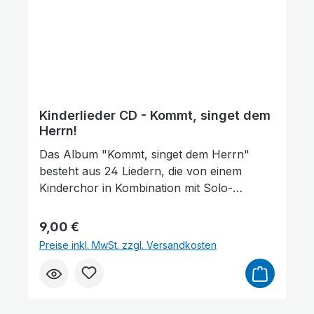
Kinderlieder CD - Kommt, singet dem
Herrn!
Großer Cursor
Leseführung
Das Album "Kommt, singet dem Herrn"
besteht aus 24 Liedern, die von einem
Kinderchor in Kombination mit Solo-
Stimmen gesungen werden. Dieses Album
richtet sich insbesondere an Kinder und ist
Regulärer Preis:
9,00 €
ideal für den Einsatz in der Sonntagsschule
Preise inkl. MwSt. zzgl. Versandkosten
oder bei Kinderfreizeiten geeignet. Die
Lieder sind einfach gehalten, sodass sie
auch zu Hause mit Klavier- oder
Gitarrenbegleitung gesungen werden