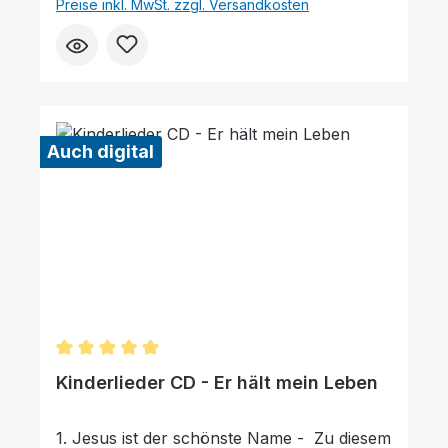
Preise inkl. MwSt. zzgl. Versandkosten
dass Müllers den Herrn Jesus kennen?
Aber wer ist er?” Rahel lernt das Glück in
Jesus kennen. Nun beginnt sie für ihre
Familie zu beten... Das Album kann nur
digital erworben werden. Klicken Sie auf
den Button „Als Download kaufen“.
Auch digital
Dadurch gelangen Sie auf unsere digitale
Plattform von der Friedensstimme. Dort
finden Sie das Album und können auch
einzelne Tracks (Lieder) nach Belieben
kaufen. Wie gefällt Ihnen unser
Produkt? ★★★★★ Geben Sie eine
Bewertung ab und helfen Sie anderen, die
richtige Wahl zu treffen. Vielen Dank für
Ihre Unterstützung!
Durchschnittliche Bewertung von 5 von 5 Sternen
Kinderlieder CD - Er hält mein Leben
1. Jesus ist der schönste Name - Zu diesem