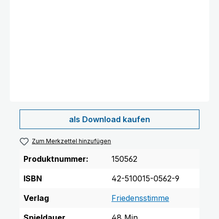
als Download kaufen
Zum Merkzettel hinzufügen
Text vergrößern
Hochkontrastmodus
Produktnummer:
150562
ISBN
42-510015-0562-9
Verlag
Friedensstimme
Spieldauer
48 Min.