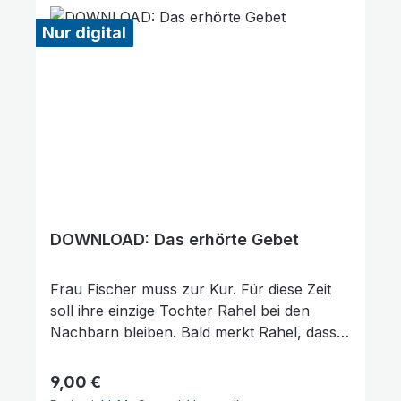
Nur digital
DOWNLOAD: Das erhörte Gebet
Frau Fischer muss zur Kur. Für diese Zeit
soll ihre einzige Tochter Rahel bei den
Nachbarn bleiben. Bald merkt Rahel, dass
die Nachbarsfamilie ein Geheimnis hat.
„Warum ist es bei mir daheim nicht so
Regulärer Preis:
9,00 €
Niedrige Sättigung
Hohe Sättigung
friedlich?”, fragt sie sich. „Liegt es daran,