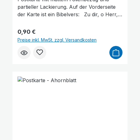
partieller Lackierung. Auf der Vorderseite
Niedrige Sättigung
Hohe Sättigung
der Karte ist ein Bibelvers: Zu dir, o Herr,
erhebe ich meine Seele. Psalm 25,1 Format:
14,8 x 10,5 cm
Regulärer Preis:
0,90 €
Preise inkl. MwSt. zzgl. Versandkosten