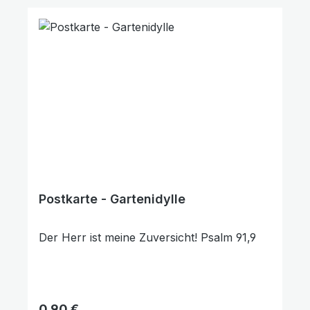
Postkarte - Gartenidylle
Großer Cursor
Leseführung
Der Herr ist meine Zuversicht! Psalm 91,9
Regulärer Preis:
0,90 €