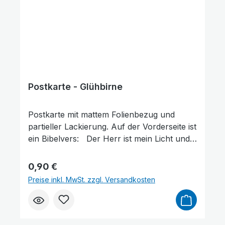
Postkarte - Glühbirne
Animationen stoppen
Überschriften hervorheben
Postkarte mit mattem Folienbezug und
partieller Lackierung. Auf der Vorderseite ist
ein Bibelvers: Der Herr ist mein Licht und
mein Heil. Psalm 27,1 Format: 14,8 x 10,5 cm
Regulärer Preis:
0,90 €
Preise inkl. MwSt. zzgl. Versandkosten