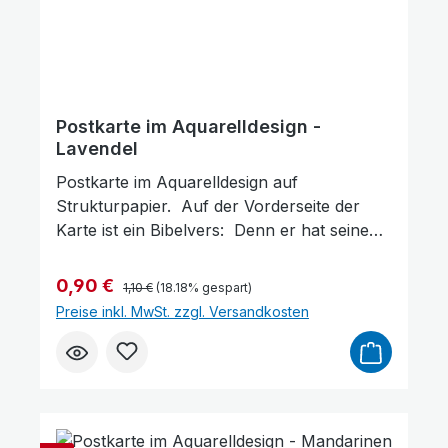
Postkarte im Aquarelldesign -
Lavendel
Postkarte im Aquarelldesign auf
Strukturpapier. Auf der Vorderseite der
Karte ist ein Bibelvers: Denn er hat seinen
Engeln befohlen über dir, dass sie dich
behüten auf allen deinen Wegen.Psalm 91,11
Regulärer Preis:
Verkaufspreis:
0,90 €
1,10 €
(18.18% gespart)
Gott beschützt dich Format: 14,5 x 10 cm
Preise inkl. MwSt. zzgl. Versandkosten