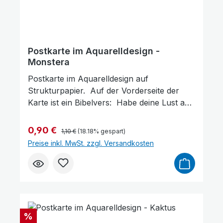
Postkarte im Aquarelldesign -
Monstera
Postkarte im Aquarelldesign auf
Strukturpapier. Auf der Vorderseite der
Karte ist ein Bibelvers: Habe deine Lust am
Farben invertieren
Monochrom
Herrn; der wird dir geben, was dein Herz
wünscht. Psalm 37,4Gott erfüllt deinen
Regulärer Preis:
Verkaufspreis:
0,90 €
1,10 €
(18.18% gespart)
Wunsch Format: 14,5 x 10 cm
Preise inkl. MwSt. zzgl. Versandkosten
Rabatt
%