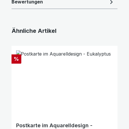
Bewertungen
Text vergrößern
Hochkontrastmodus
Ähnliche Artikel
Produktgalerie überspringen
Rabatt
%
Postkarte im Aquarelldesign -