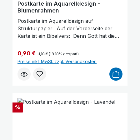
Postkarte im Aquarelldesign -
Blumenrahmen
Postkarte im Aquarelldesign auf
Strukturpapier. Auf der Vorderseite der
Karte ist ein Bibelvers: Denn Gott hat die
Welt so geliebt, dass er seinen
eingeborenen Sohn gab, damit jeder, der an
Regulärer Preis:
Verkaufspreis:
0,90 €
1,10 €
(18.18% gespart)
ihn glaubt, nicht verloren gehe, sondern
Preise inkl. MwSt. zzgl. Versandkosten
ewiges Leben habe. Johannes 3,16Gott
schenkt dir ewiges Leben Format: 14,5 x 10
cm
Rabatt
%
Großer Cursor
Leseführung