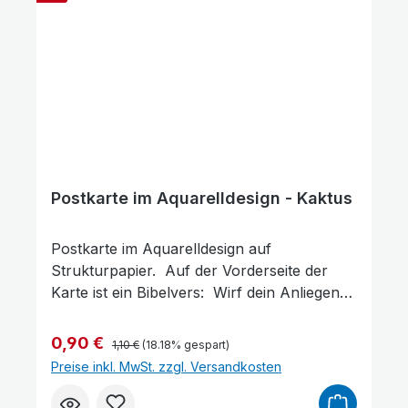
Postkarte im Aquarelldesign - Kaktus
Postkarte im Aquarelldesign auf
Strukturpapier. Auf der Vorderseite der
Karte ist ein Bibelvers: Wirf dein Anliegen
auf den Herrn, der wird dich versorgen und
wird den Gerechten nicht ewiglich in
Regulärer Preis:
Verkaufspreis:
0,90 €
1,10 €
(18.18% gespart)
Unruhe lassen! Psalm 55,23 Gott sorgt für
Preise inkl. MwSt. zzgl. Versandkosten
dich Format: 14,5 x 10 cm