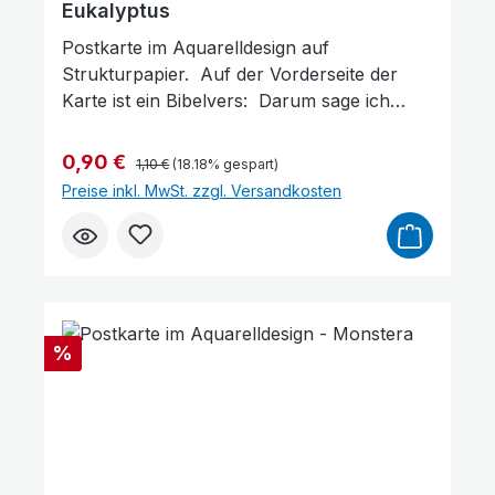
Eukalyptus
Postkarte im Aquarelldesign auf
Strukturpapier. Auf der Vorderseite der
Karte ist ein Bibelvers: Darum sage ich
euch: Alles, was ihr auch immer im Gebet
erbittet, glaubt, dass ihr es empfangt, so
Regulärer Preis:
Verkaufspreis:
0,90 €
1,10 €
(18.18% gespart)
wird es euch zuteil werden!Markus
Preise inkl. MwSt. zzgl. Versandkosten
11,24Gott erhört dein Gebet Format: 14,5 x
10 cm
Rabatt
%