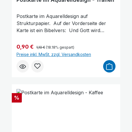
Postkarte im Aquarelldesign auf
Strukturpapier. Auf der Vorderseite der
Karte ist ein Bibelvers: Und Gott wird
abwischen alle Tränen von ihren Augen,
und der Tod wird nicht mehr sein, weder
Regulärer Preis:
Verkaufspreis:
0,90 €
1,10 €
(18.18% gespart)
Leid noch Geschrei noch Schmerz wird
Preise inkl. MwSt. zzgl. Versandkosten
mehr sein; denn das Erste ist
vergangen.Offenbarung 21,4Gott wird dich
trösten Format: 14,5 x 10 cm
Rabatt
%