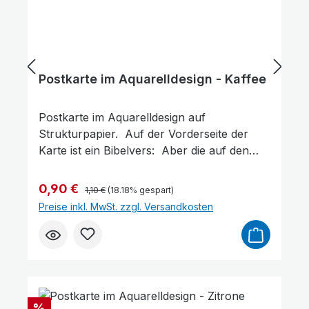
Links unterstreichen
Gut lesbare Schrift
Postkarte im Aquarelldesign - Kaffee
Postkarte im Aquarelldesign auf
Strukturpapier. Auf der Vorderseite der
Karte ist ein Bibelvers: Aber die auf den
Herrn harren, kriegen neue Kraft, dass sie
auffahren mit Flügeln wie Adler, dass sie
Regulärer Preis:
Verkaufspreis:
0,90 €
1,10 €
(18.18% gespart)
laufen und nicht matt werden, dass sie
Preise inkl. MwSt. zzgl. Versandkosten
wandeln und nicht müde werden. Jesaja
40,31 Gott gibt dir neue Kraft Format: 14,5 x
10 cm
Rabatt
%