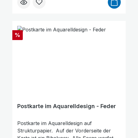
Rabatt
%
Animationen stoppen
Überschriften hervorheben
Postkarte im Aquarelldesign - Feder
Postkarte im Aquarelldesign auf
Strukturpapier. Auf der Vorderseite der