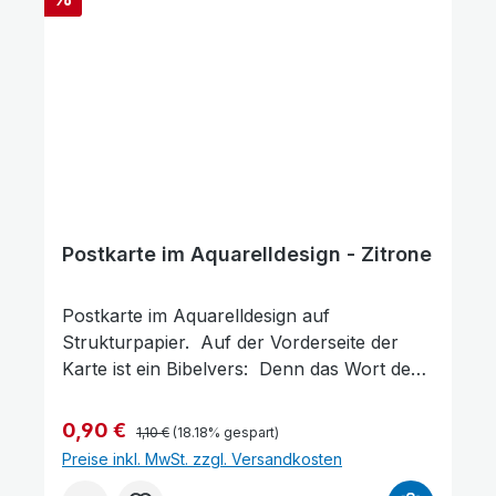
Postkarte im Aquarelldesign - Zitrone
Postkarte im Aquarelldesign auf
Strukturpapier. Auf der Vorderseite der
Karte ist ein Bibelvers: Denn das Wort des
Herrn ist richtig, und all sein Werk ist
Treue. Psalm 33,4Gott ist treu Format: 14,5
Regulärer Preis:
Verkaufspreis:
0,90 €
1,10 €
(18.18% gespart)
x 10 cm
Preise inkl. MwSt. zzgl. Versandkosten