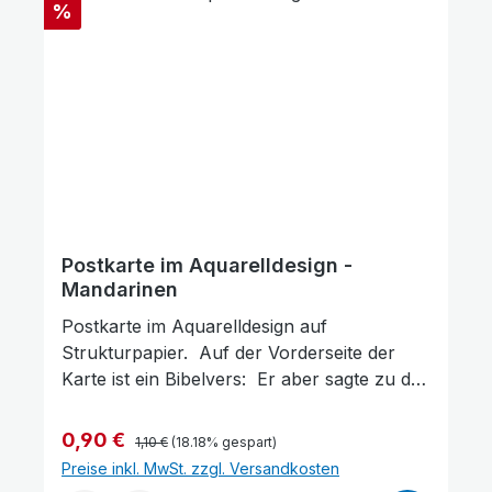
Rabatt
%
Postkarte im Aquarelldesign -
Mandarinen
Postkarte im Aquarelldesign auf
Strukturpapier. Auf der Vorderseite der
Karte ist ein Bibelvers: Er aber sagte zu der
Frau: »Dein Glaube hat dich gerettet: gehe
hin in Frieden!« Gott schenkt dir Frieden
Regulärer Preis:
Verkaufspreis:
0,90 €
1,10 €
(18.18% gespart)
Format: 14,5 x 10 cm
Preise inkl. MwSt. zzgl. Versandkosten