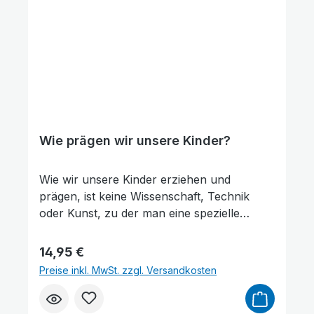
merken, dass das nicht der Wahrheit
entspricht. Glaube ist eben nichts für Opfer
einer Gehirnwäsche – sondern für jeden
Menschen! Finde heraus, warum!Mit
Schwarz-weiß-Abbildungen.
Wie prägen wir unsere Kinder?
Animationen stoppen
Überschriften hervorheben
Wie wir unsere Kinder erziehen und
prägen, ist keine Wissenschaft, Technik
oder Kunst, zu der man eine spezielle
Begabung benötigt. Es ist vor allen Dingen
eins: ein Auftrag Gottes, unseres Schöpfers
Regulärer Preis:
14,95 €
–nicht an die Gesellschaft, die öffentlichen
Preise inkl. MwSt. zzgl. Versandkosten
Erziehungseinrichtungen, die Gemeinden
oder deren Mitarbeiter, sondern vorrangig