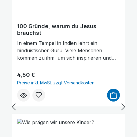
100 Gründe, warum du Jesus
brauchst
In einem Tempel in Indien lehrt ein
Links unterstreichen
Gut lesbare Schrift
hinduistischer Guru. Viele Menschen
kommen zu ihm, um sich inspirieren und
erleuchten zu lassen. Direkt vor dem
Tempel steht ein Schild: „Bitte die Schuhe
Regulärer Preis:
4,50 €
und den Verstand draußen lassen.“ Der
Preise inkl. MwSt. zzgl. Versandkosten
Titel des Buches in deiner Hand
widerspricht eigentlich dem, was heute viele
über Glauben denken. Ihrer Meinung nach
ist Glaube etwas für dumme, einfältige,
naive Leute, die ihren Verstand
ausgeschaltet haben. Nach dem Lesen der
folgenden 100 Gründe wirst du hoffentlich