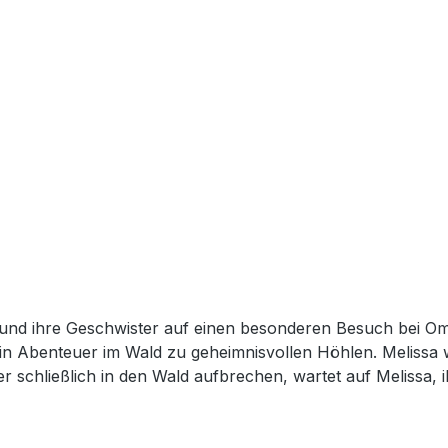
sa und ihre Geschwister auf einen besonderen Besuch bei O
in Abenteuer im Wald zu geheimnisvollen Höhlen. Melissa 
m mit Oma backen sie leckere Pizza in der Küche. Während
 und Liebe in der Familie sind. Die Geschichte zeigt Kindern auf einfache und
mgeht, anderen vergibt und trotz kleiner Konflikte zusamm