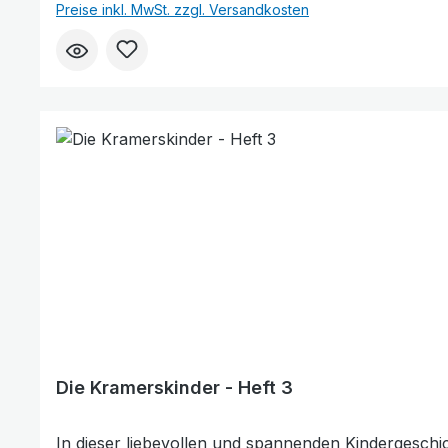
Preise inkl. MwSt. zzgl. Versandkosten
Zusammenhalt Kindgerechte Vermittlung christlicher
Ideal zum Vorlesen oder für erste eigene Leseerfahrungen Wie gefällt Ihnen unser Produkt? ★★★★★ Geben Sie eine Bewertung ab und he
richtige Wahl zu treffen. Vielen Dank für Ihr
Die Kramerskinder - Heft 3
In dieser liebevollen und spannenden Kindergeschichte erleben die 