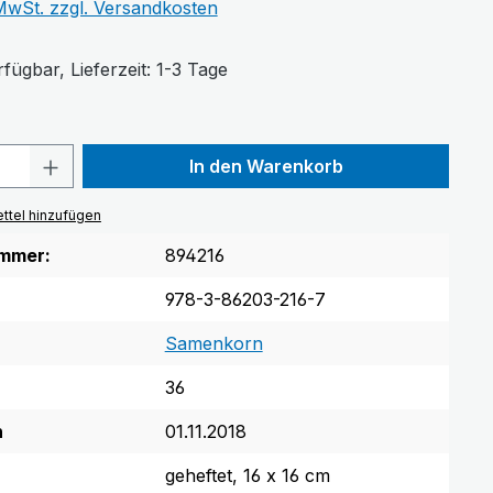
 MwSt. zzgl. Versandkosten
fügbar, Lieferzeit: 1-3 Tage
Anzahl: Gib den gewünschten Wert ein 
In den Warenkorb
ttel hinzufügen
mmer:
894216
978-3-86203-216-7
Samenkorn
36
n
01.11.2018
geheftet, 16 x 16 cm