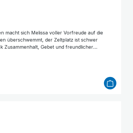
n macht sich Melissa voller Vorfreude auf die
en überschwemmt, der Zeltplatz ist schwer
zza essen und die besondere Atmosphäre einer
ffnen – so wird aus einer schwierigen Wanderung