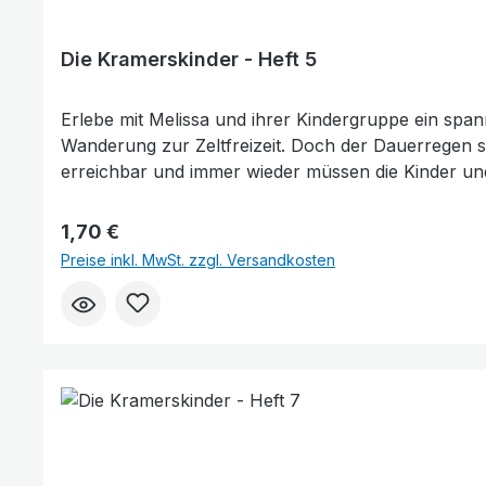
Die Kramerskinder - Heft 5
Erlebe mit Melissa und ihrer Kindergruppe ein spa
Wanderung zur Zeltfreizeit. Doch der Dauerregen 
erreichbar und immer wieder müssen die Kinder und ihre Leiter um eine
Menschen finden Melissa und ihre Freunde schließl
unvergesslichen Nacht erleben können. Papa erklär
Regulärer Preis:
1,70 €
eine wertvolle Lektion über Vertrauen, Glauben und Gemeinschaft. Spannendes Kinderbuch über Ferien, Abenteuer un
Preise inkl. MwSt. zzgl. Versandkosten
Gebet, Vertrauen, Zusammenhalt und Nächstenliebe Fördert Gemeinschaftsgefühl bei Kindern Ideal für Kinder ab 3 Jahren zum Vorlesen oder Selber
Inspirierende Geschichte über die besondere Nacht von Melissa und ihrer Gruppe Wie gefällt I
helfen 