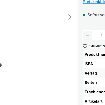
Preise inkl.
Sofort ver
Produkt 
Zum Merkze
Produktnu
ISBN
Verlag
Seiten
Erschiene
Artikelart