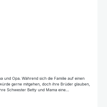
ma und Opa. Während sich die Familie auf einen
würde gerne mitgehen, doch ihre Brüder glauben,
 sie Teig kneten, Zutaten schneiden und bunte
enhält.Herzliche Familiengeschichte über