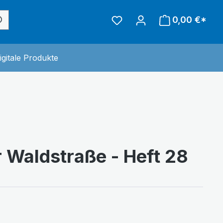
0,00 €*
inderwelt
 der Kategorie Sonstiges
igitale Produkte
r Waldstraße - Heft 28