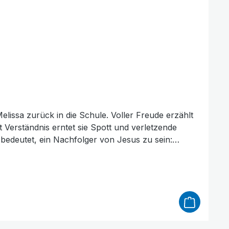
t Verständnis erntet sie Spott und verletzende
ritt erlebt Melissa, dass Gott ihr Mut schenkt und
 wird klar: Das Evangelium ist ein Geschenk, das