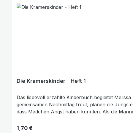
Die Kramerskinder - Heft 1
Das liebevoll erzählte Kinderbuch begleitet Melis
gemeinsamen Nachmittag freut, planen die Jungs e
dass Mädchen Angst haben könnten. Als die Männer schließlich in den Wald aufbrechen, wartet auf Melissa, ihre Schwester Betty und Mama eine
überraschende und fröhliche Alternative: Gemeinsa
Schürzen tragen, spricht Mama mit Melissa darüber, wie wichtig Vergebung
Regulärer Preis:
1,70 €
verständliche Weise, wie man mit Enttäuschungen u