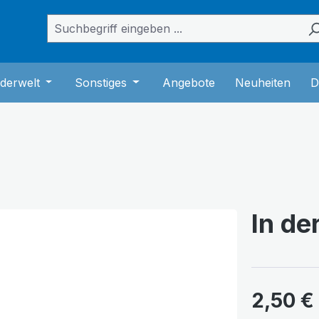
das Dropdown der Kategorie Bücher
er Schließe das Dropdown der Kategorie Musik
derwelt
Öffne oder Schließe das Dropdown der Kategorie K
Sonstiges
Öffne oder Schließe das Dropdown
Angebote
Neuheiten
D
In de
2,50 €