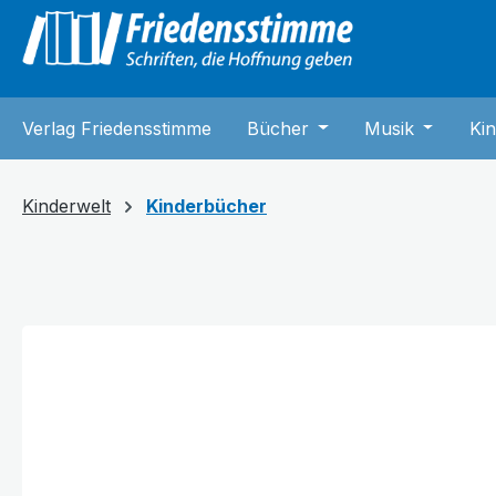
springen
Zur Hauptnavigation springen
Verlag Friedensstimme
Bücher
Öffne oder Schließe 
Musik
Öffne od
Kin
Kinderwelt
Kinderbücher
Bildergalerie überspringen