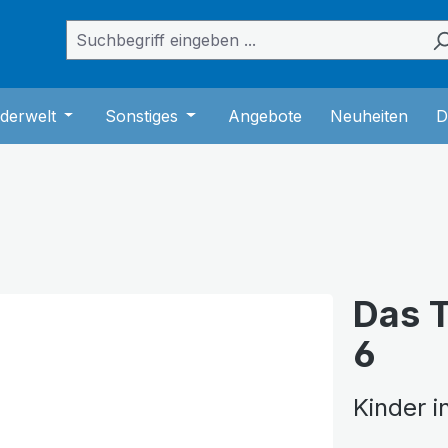
das Dropdown der Kategorie Bücher
er Schließe das Dropdown der Kategorie Musik
derwelt
Öffne oder Schließe das Dropdown der Kategorie K
Sonstiges
Öffne oder Schließe das Dropdown
Angebote
Neuheiten
D
Das T
6
Kinder i