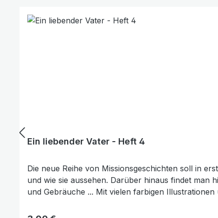
Ein liebender Vater - Heft 4
Die neue Reihe von Missionsgeschichten soll in erst
und wie sie aussehen. Darüber hinaus findet man hi
und Gebräuche ... Mit vielen farbigen Illustratione
kennt sie überhaupt nicht, und ihre Mutter hat sie v
doch einen Vater hat, der sich ihrer annimmt ... Das 