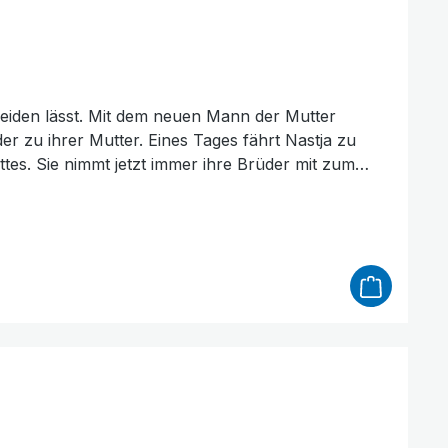
heiden lässt. Mit dem neuen Mann der Mutter
er zu ihrer Mutter. Eines Tages fährt Nastja zu
ottes. Sie nimmt jetzt immer ihre Brüder mit zum
jüngeren Brüder Essen und Kleidung haben. Später
er nach Hause und dient dem Herrn in ihrer
ngig davon, wo sie leben, welche Sprache sie
n Länder, die Lebensweise der Menschen dort, ihre