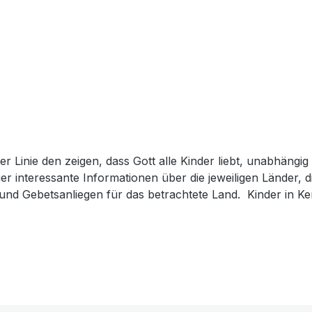
er Linie den zeigen, dass Gott alle Kinder liebt, unabhäng
er interessante Informationen über die jeweiligen Länder, 
n und Gebetsanliegen für das betrachtete Land. Kinder in Ke
ie Sonntagsschule, aber in seiner Freizeit treibt Evans mit
r Gott hat mit Evans etwas besonderes vor ... Heft, 40 Seit