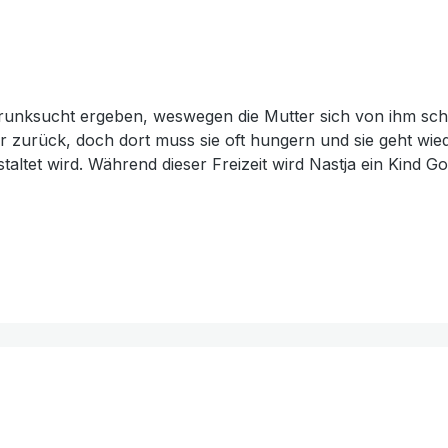
r Trunksucht ergeben, weswegen die Mutter sich von ihm sc
r zurück, doch dort muss sie oft hungern und sie geht wied
estaltet wird. Während dieser Freizeit wird Nastja ein Kind G
, muss Nastja nach der Schule arbeiten, damit sie und ihre 
zur Krankenschwester. Nach der Ausbildung kommt sie wied
n erster Linie zeigen, dass Gott alle Kinder liebt, unabhä
et man hier interessante Informationen über die jeweilige
tionen und Gebetsanliegen für Kinder auf Kamtschatka.