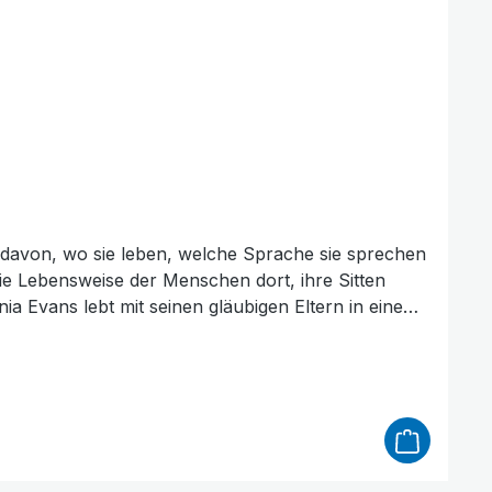
ig davon, wo sie leben, welche Sprache sie sprechen
die Lebensweise der Menschen dort, ihre Sitten
nia Evans lebt mit seinen gläubigen Eltern in einem
 seinen Freunden viele böse Dinge. Eines
en