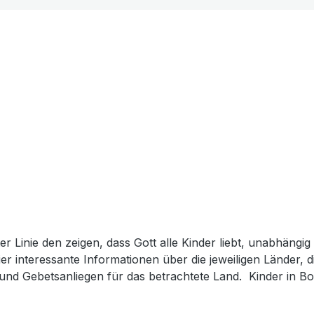
er Linie den zeigen, dass Gott alle Kinder liebt, unabhäng
er interessante Informationen über die jeweiligen Länder, 
n und Gebetsanliegen für das betrachtete Land. Kinder in Bol
erlassen und ist in ein anderes Land gezogen. Deysi vermisst
vierte Heft aus der Reihe "Gott hat alle kinder lieb"