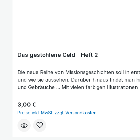
Das gestohlene Geld - Heft 2
Die neue Reihe von Missionsgeschichten soll in erst
und wie sie aussehen. Darüber hinaus findet man hi
und Gebräuche ... Mit vielen farbigen Illustratione
kleinen Dorf in Kenia. Er besucht zwar regelmäßig d
Tages stiehlt er sogar bei seinem Onkel Geld ... Abe
Regulärer Preis:
3,00 €
Preise inkl. MwSt. zzgl. Versandkosten