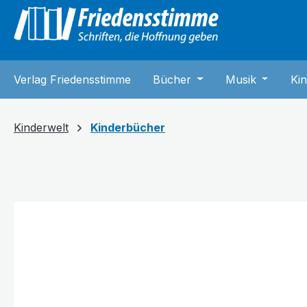
springen
Zur Hauptnavigation springen
Verlag Friedensstimme
Bücher
Öffne oder Schließe 
Musik
Öffne od
Kin
Kinderwelt
Kinderbücher
Bildergalerie überspringen