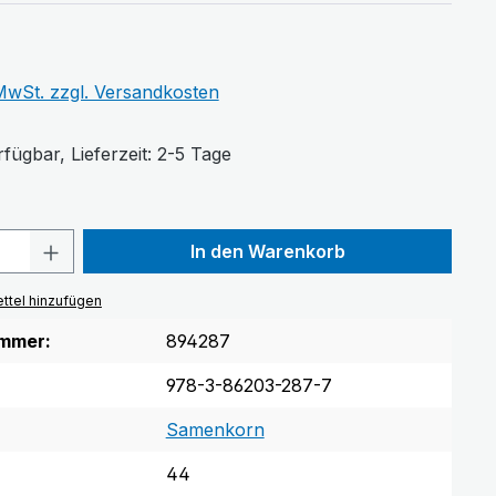
 MwSt. zzgl. Versandkosten
fügbar, Lieferzeit: 2-5 Tage
Anzahl: Gib den gewünschten Wert ein 
In den Warenkorb
ttel hinzufügen
mmer:
894287
978-3-86203-287-7
Samenkorn
44