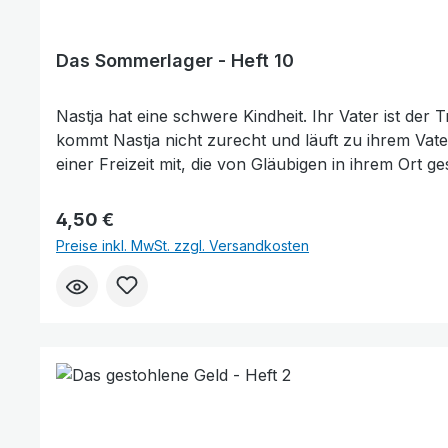
Das Sommerlager - Heft 10
Nastja hat eine schwere Kindheit. Ihr Vater ist de
kommt Nastja nicht zurecht und läuft zu ihrem Vate
einer Freizeit mit, die von Gläubigen in ihrem Ort g
Gottesdienst. Weil die Mutter ebenfalls viel trinkt
macht sie in einer anderen Stadt eine Ausbildung 
Regulärer Preis:
4,50 €
Gemeinde. Die Reihe vom Missionsgeschichten soll i
Preise inkl. MwSt. zzgl. Versandkosten
sprechen und wie sie aussehen. Darüber hinaus find
Sitten und Gebräuche. Mit vielen farbigen Illustra