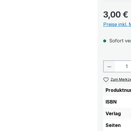
3,00 €
Preise inkl.
Sofort ver
Produkt 
Zum Merkze
Produktnu
ISBN
Verlag
Seiten