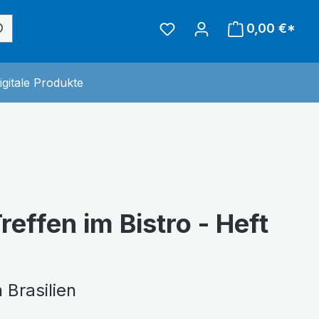
0,00 €*
inderwelt
 der Kategorie Sonstiges
igitale Produkte
reffen im Bistro - Heft
n Brasilien