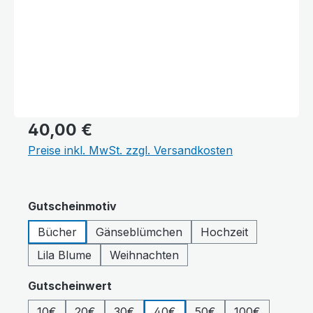
40,00 €
Farben invertieren
Monochrom
Preise inkl. MwSt. zzgl. Versandkosten
auswählen
Gutscheinmotiv
Bücher
Gänseblümchen
Hochzeit
Lila Blume
Weihnachten
auswählen
Gutscheinwert
10€
20€
30€
40€
50€
100€