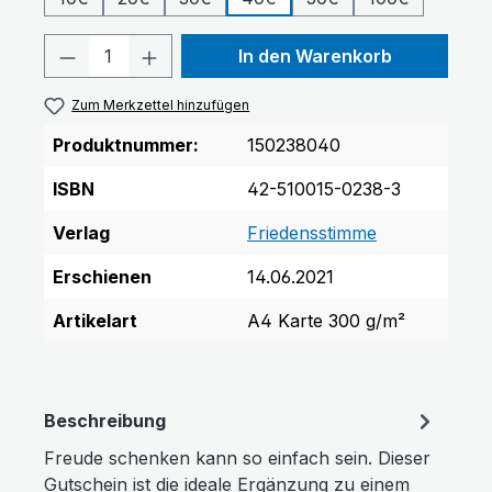
Niedrige Sättigung
Hohe Sättigung
Produkt Anzahl: Gib den gewünschten 
In den Warenkorb
Zum Merkzettel hinzufügen
Produktnummer:
150238040
ISBN
42-510015-0238-3
Verlag
Friedensstimme
Erschienen
14.06.2021
Links unterstreichen
Gut lesbare Schrift
Artikelart
A4 Karte 300 g/m²
Beschreibung
Freude schenken kann so einfach sein. Dieser
Gutschein ist die ideale Ergänzung zu einem