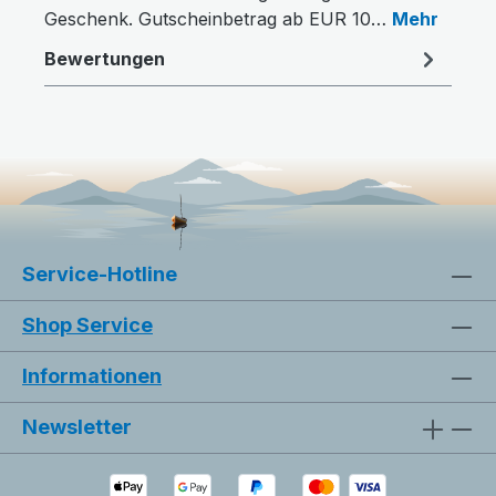
Geschenk. Gutscheinbetrag ab EUR 10…
Mehr
Bewertungen
Animationen stoppen
Überschriften hervorheben
Service-Hotline
Shop Service
Großer Cursor
Leseführung
Informationen
Newsletter