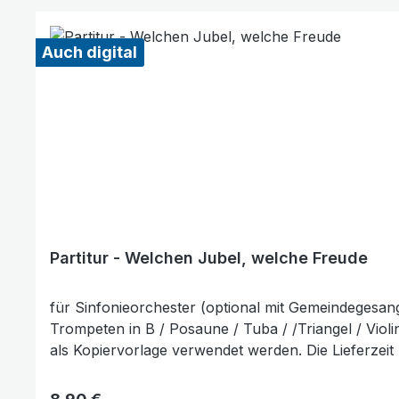
Auch digital
Partitur - Welchen Jubel, welche Freude
für Sinfonieorchester (optional mit Gemeindegesang)S
Trompeten in B / Posaune / Tuba / /Triangel / Viol
als Kopiervorlage verwendet werden. Die Lieferzeit 
Regulärer Preis: