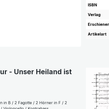
ISBN
Verlag
Erschiene
Artikelart
r - Unser Heiland ist
en in B / 2 Fagotte / 2 Hörner in F / 2
 / Violoncello / Kontrabass