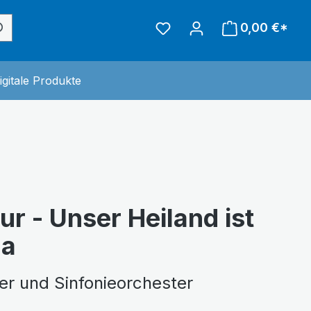
0,00 €*
inderwelt
 der Kategorie Sonstiges
igitale Produkte
tur - Unser Heiland ist
da
ier und Sinfonieorchester