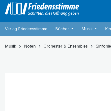
springen
Zur Hauptnavigation springen
Verlag Friedensstimme
Bücher
Öffne oder Schließe 
Musik
Öffne od
Kin
Musik
Noten
Orchester & Ensembles
Sinfoni
Bildergalerie überspringen