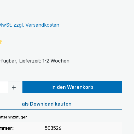
 MwSt. zzgl. Versandkosten
tliche Bewertung von 5 von 5 Sternen
fügbar, Lieferzeit: 1-2 Wochen
Anzahl: Gib den gewünschten Wert ein 
In den Warenkorb
als Download kaufen
ttel hinzufügen
mmer:
503526