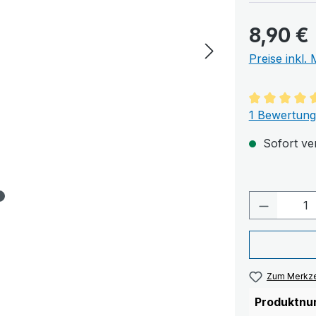
8,90 €
Preise inkl.
Durchschnit
1 Bewertung
Sofort ver
Produkt 
Zum Merkze
Produktnu