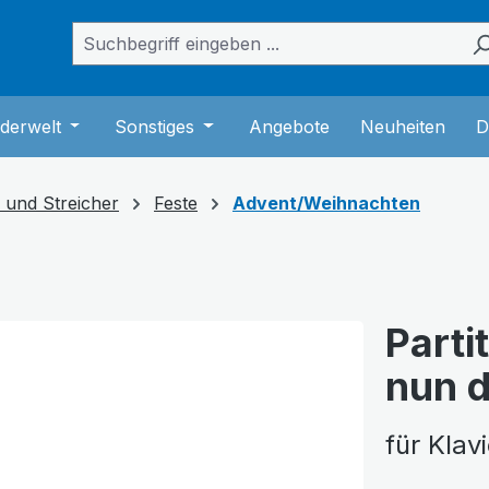
das Dropdown der Kategorie Bücher
er Schließe das Dropdown der Kategorie Musik
derwelt
Öffne oder Schließe das Dropdown der Kategorie K
Sonstiges
Öffne oder Schließe das Dropdown
Angebote
Neuheiten
D
e und Streicher
Feste
Advent/Weihnachten
Parti
nun 
für Klav