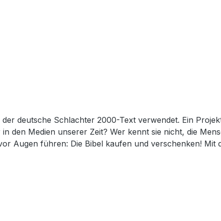
 der deutsche Schlachter 2000-Text verwendet. Ein Projekt,
er in den Medien unserer Zeit? Wer kennt sie nicht, die Me
 vor Augen führen: Die Bibel kaufen und verschenken! Mit
erschenkt worden. Русско-немецкая параллельная, синодал