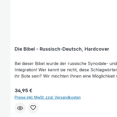
Die Bibel - Russisch-Deutsch, Hardcover
Bei dieser Bibel wurde der russische Synodale- und
Integration! Wer kennt sie nicht, diese Schlagwört
ihr Bote sein? Wir möchten Ihnen eine Möglichkeit
verbreiten, sind bereits einige tausend Bibeln v
deutsch; Synodal/Schlachter 2000 5. Auflage 2017
Regulärer Preis:
34,95 €
Preise inkl. MwSt. zzgl. Versandkosten