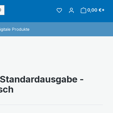
0,00 €*
inderwelt
 der Kategorie Sonstiges
igitale Produkte
 Standardausgabe -
sch