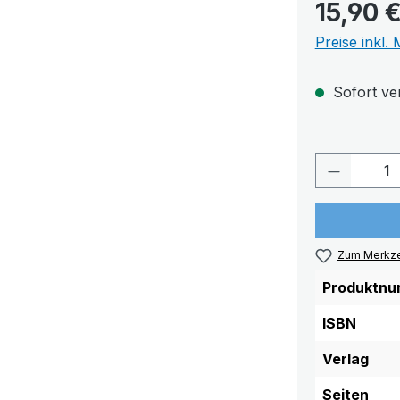
15,90 
Preise inkl.
Sofort ver
Produkt 
Zum Merkze
Produktnu
ISBN
Verlag
Seiten