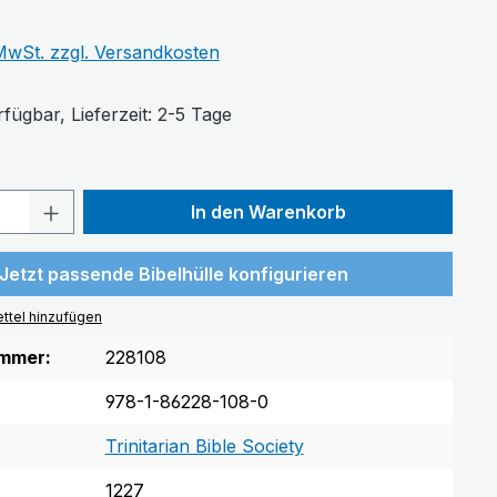
€
 MwSt. zzgl. Versandkosten
fügbar, Lieferzeit: 2-5 Tage
Anzahl: Gib den gewünschten Wert ein 
In den Warenkorb
Jetzt passende Bibelhülle konfigurieren
ttel hinzufügen
mmer:
228108
978-1-86228-108-0
Trinitarian Bible Society
1227