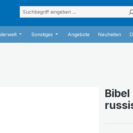
das Dropdown der Kategorie Bücher
er Schließe das Dropdown der Kategorie Musik
derwelt
Öffne oder Schließe das Dropdown der Kategorie K
Sonstiges
Öffne oder Schließe das Dropdown
Angebote
Neuheiten
D
Bibel
russi