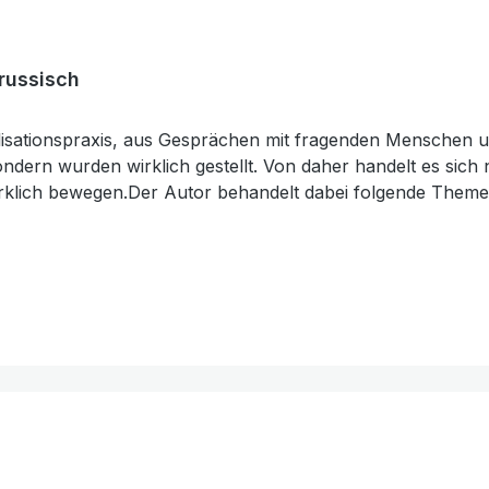
 russisch
gelisationspraxis, aus Gesprächen mit fragenden Menschen 
dern wurden wirklich gestellt. Von daher handelt es sich 
rklich bewegen.Der Autor behandelt dabei folgende Themen
aube - Tod und Ewigkeit.Ein hilfreiches Buch zur Gespräch
stens geeignet. 11. Auflage 20017