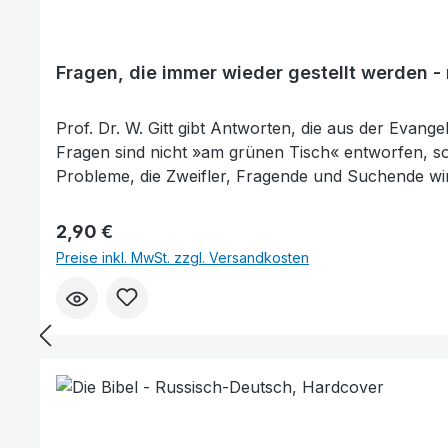
Fragen, die immer wieder gestellt werden -
Prof. Dr. W. Gitt gibt Antworten, die aus der Evan
Fragen sind nicht »am grünen Tisch« entworfen, son
Probleme, die Zweifler, Fragende und Suchende wi
Glaube - das Heil - die Religionen - Leben und Gl
Weitergabe an fragende und suchende Menschen be
Regulärer Preis:
2,90 €
Preise inkl. MwSt. zzgl. Versandkosten