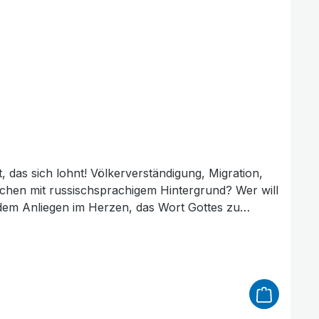
 das sich lohnt! Völkerverständigung, Migration,
nschen mit russischsprachigem Hintergrund? Wer will
 dem Anliegen im Herzen, das Wort Gottes zu
ьное и шляхтер 2000 издания. Bibel, Russisch-