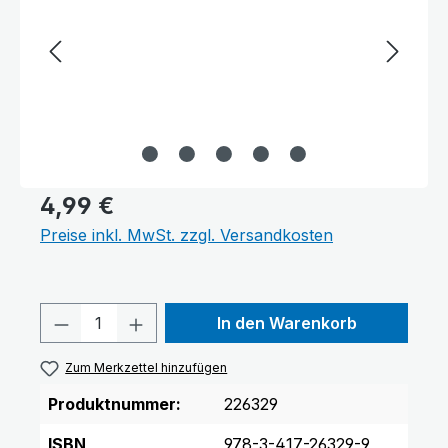
Farben invertieren
Monochrom
4,99 €
Preise inkl. MwSt. zzgl. Versandkosten
Produkt Anzahl: Gib den gewünschten 
In den Warenkorb
Zum Merkzettel hinzufügen
Produktnummer:
226329
Niedrige Sättigung
Hohe Sättigung
ISBN
978-3-417-26329-9