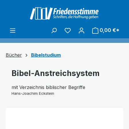
alt springen
0,00 €*
Bücher
Bibelstudium
Bibel-Anstreichsystem
mit Verzeichnis biblischer Begriffe
Hans-Joachim Eckstein
Text vergrößern
Hochkontrastmodus
Bildergalerie überspringen