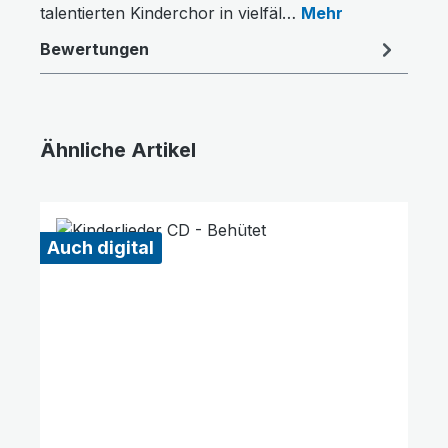
talentierten Kinderchor in vielfäl…
Mehr
Bewertungen
Ähnliche Artikel
Farben invertieren
Monochrom
Produktgalerie überspringen
Auch digital