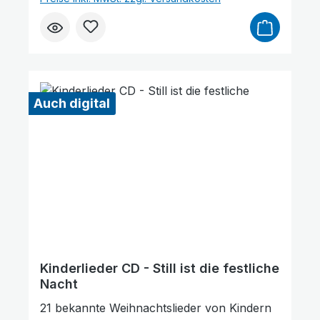
nach Belieben kaufen. Wie gefällt Ihnen
unser Produkt? ★★★★★ Geben Sie
eine Bewertung ab und helfen Sie anderen,
die richtige Wahl zu treffen. Vielen Dank für
Ihre Unterstützung!
Auch digital
Animationen stoppen
Überschriften hervorheben
Kinderlieder CD - Still ist die festliche
Nacht
21 bekannte Weihnachtslieder von Kindern