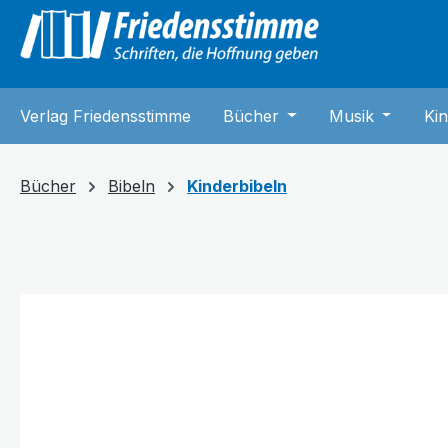
springen
Zur Hauptnavigation springen
Verlag Friedensstimme
Bücher
Öffne oder Schließe 
Musik
Öffne od
Kin
Bücher
Bibeln
Kinderbibeln
Bildergalerie überspringen