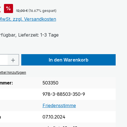
€
%
12,00 €
(16.67% gespart)
 MwSt. zzgl. Versandkosten
fügbar, Lieferzeit: 1-3 Tage
Anzahl: Gib den gewünschten Wert ein 
In den Warenkorb
ttel hinzufügen
mmer:
503350
978-3-88503-350-9
Friedensstimme
n
07.10.2024