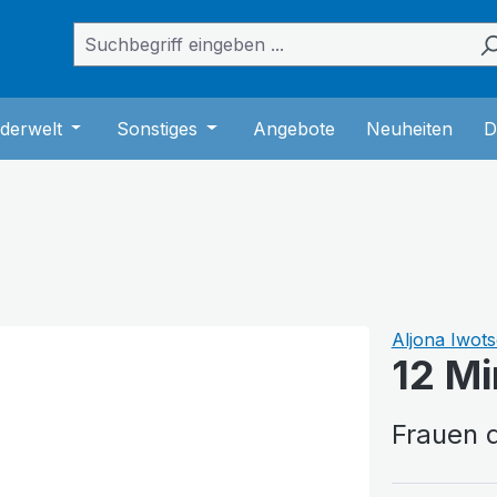
das Dropdown der Kategorie Bücher
er Schließe das Dropdown der Kategorie Musik
derwelt
Öffne oder Schließe das Dropdown der Kategorie K
Sonstiges
Öffne oder Schließe das Dropdown
Angebote
Neuheiten
D
Aljona Iwots
12 Mi
Frauen d