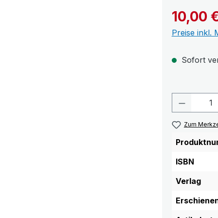
10,00 
Preise inkl.
Sofort ver
Produkt 
Zum Merkze
Produktnu
ISBN
Verlag
Erschiene