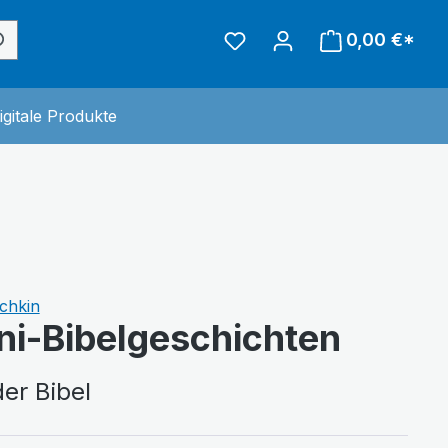
0,00 €*
inderwelt
 der Kategorie Sonstiges
igitale Produkte
chkin
ni-Bibelgeschichten
er Bibel